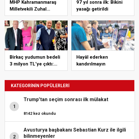
MHP Kahramanmaraş
97 yıl sonra ilk: Bikini
Milletvekili Zuhal
yasağı getirildi
Karakoç Dora kimdir?
Birkaç yudumun bedeli
Hayâl ederken
3 milyon TL’ye çıktı:
kandırılmayın
Hastaneye kaldırıldı
KATEGORİNİN POPÜLERLERİ
Trump’tan seçim sonrası ilk mülakat
1
8142 kez okundu
Avusturya başbakanı Sebastian Kurz ile ilgili
bilinmeyenler
2