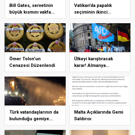
Bill Gates, servetinin
Vatikan’da papalık
büyük kısmını vakfa
seçiminin ikinci
bağışlayacak
gününde de sonuç
alınamadı
Ömer Tolon’un
Ülkeyi karıştıracak
Cenazesi Düzenlendi
karar! Almanya
istihbaratı AfD’ye
resmen ‘aşırı sağcı’
dedi
Türk vatandaşlarının da
Malta Açıklarında Gemi
bulunduğu gemiye
Saldırısı
Malta açıklarında İHA
saldırısı