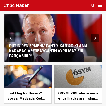
Cnbc Haber
PUTIN’DEN ERMENISTAN’I YIKAN AÇIKLAMA:
KARABAĞ AZERBAYCAN’IN AYRILMAZ BIR
PARÇASIDIR!
Red Flag Ne Demek?
ÖSYM, YKS kılavuzunda
Sosyal Medyada Red
engelli adaylara ilişkin
Flag Ne Anlama Gelir?
sağlık şartlarını