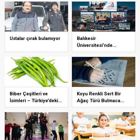
güncelledi
Ustalar çırak bulamıyor
Balıkesir
Üniversitesi’nde
gerçekleştirilen “İlkler”
üniversitenin geleceğini
şekillendiriyor
Biber Çeşitleri ve
Koyu Renkli Sert Bir
İsimleri – Türkiye’deki
Ağaç Türü Bulmaca
Yeşil, Kırmızı ve Acı
Cevabı – Bulmacada
Biber Türleri Nelerdir?
Koyu Renkli Sert Bir
Ağaç Türü