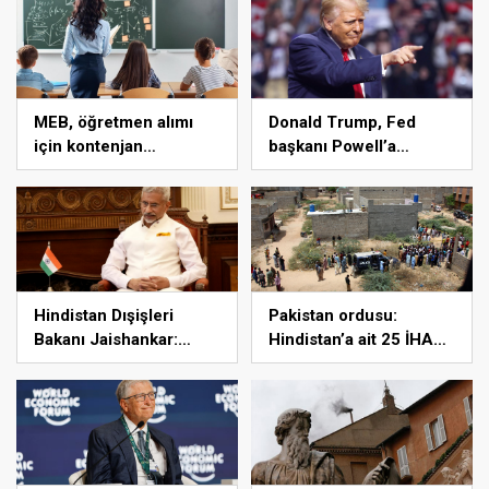
Teknoloji” alanında
büyük başarı
MEB, öğretmen alımı
Donald Trump, Fed
için kontenjan
başkanı Powell’a
dağılımını açıkladı
hakaret etti: Aptal
Hindistan Dışişleri
Pakistan ordusu:
Bakanı Jaishankar:
Hindistan’a ait 25 İHA
Gerilimi artırmak gibi bir
etkisiz hale getirildi
niyetimiz yok