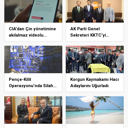
CIA’dan Çin yönetimine
AK Parti Genel
akılalmaz videolu
Sekreteri KKTC’yi
casusluk çağrısı:
Ziyaret Etti
ABD’ye bilgi sızdırın
Pençe-Kilit
Korgun Kaymakamı Hacı
Operasyonu’nda Silah
Adaylarını Uğurladı
Ele Geçirildi