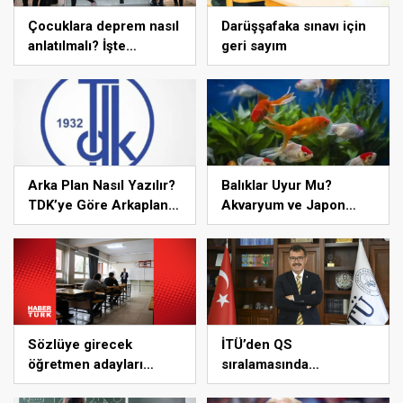
Çocuklara deprem nasıl
Darüşşafaka sınavı için
anlatılmalı? İşte
geri sayım
uzmanlardan ailelere
tavsiyeler
Arka Plan Nasıl Yazılır?
Balıklar Uyur Mu?
TDK’ye Göre Arkaplan
Akvaryum ve Japon
Ayrı Mı Bitişik Mi
Balıkları Kaç Saat Uyur?
Yazılır?
Sözlüye girecek
İTÜ’den QS
öğretmen adayları
sıralamasında
açıklandı
“Mühendislik ve