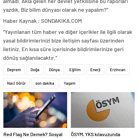
almadı. Akla gelen her devlet yetkilisine bu raporları
yazdık. Biz bilim dünyası olarak ne yapalım?”
Haber Kaynak : SONDAKIKA.COM
“Yayınlanan tüm haber ve diğer içerikler ile ilgili olarak
yasal bildirimlerinizi bize iletişim sayfası üzerinden
iletiniz. En kısa süre içerisinde bildirimlerinize geri
dönüş sağlanılacaktır.”
Deprem
Doğa
Dünya
Eğitim
Enerji
Erzincan
Naci Görür
son dakika
Yaşam
Red Flag Ne Demek? Sosyal
ÖSYM, YKS kılavuzunda