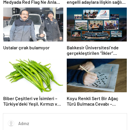
Medyada Red Flag Ne Anlama
engelli adaylara ilişkin sağlık
Gelir?
şartlarını güncelledi
Ustalar çırak bulamıyor
Balıkesir Üniversitesi’nde
gerçekleştirilen “İlkler”
üniversitenin geleceğini
şekillendiriyor
Biber Çeşitleri ve İsimleri –
Koyu Renkli Sert Bir Ağaç
Türkiye’deki Yeşil, Kırmızı ve
Türü Bulmaca Cevabı –
Acı Biber Türleri Nelerdir?
Bulmacada Koyu Renkli Sert
Bir Ağaç Türü