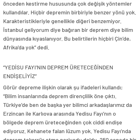
önceden kestirme hususunda çok değişik yöntemler
kullandılar. Hiçbir depremin birbiriyle benzer yönü yok.
Karakteristikleriyle genellikle diğeri benzemiyor.
İstanbul geliyorum diye bağıran bir deprem diye bilim
dünyasında kıyaslanıyor. Bu belirtilerin hiçbiri Çin’de,
Afrika’da yok” dedi.
“YEDİSU FAYI’NIN DEPREM ÜRETECEĞİNDEN
ENDİŞELİYİZ”
Görür depreme ilişkin olarak şu ifadeleri kullandı;
“Bilim insanlarında deprem dirençlilik öne çıktı.
Türkiye’de ben de başka yer bilimci arkadaşlarımız da
Erzincan ile Karlıova arasında Yedisu Fayı’nın o
bölgede deprem üreteceğinden çok ciddi endişe
ediyoruz. Kehanete falan lüzum yok. Yedisu Fayı’nda
deprem tekerrür etme periyodu doldu. 250 senede bir