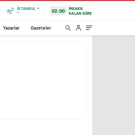
İMSAK'A
İSTANBUL
02:00
KALAN SÜRE
°
Yazarlar
Gazeteler