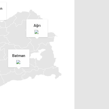
on
Ağrı
Batman