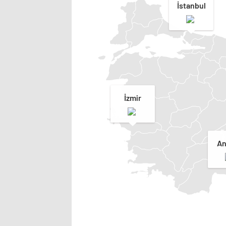
İstanbul
İzmir
An