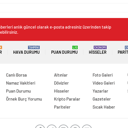
berleri anlık güncel olarak e-posta adresiniz üzerinden takip
ebilirsiniz.
K
TAHMİNİ
LİG
EKONOMİ
E
R
HAVA DURUMU
PUAN DURUMU
HISSELER
PARI
Canlı Borsa
Altınlar
Foto Galeri
Namaz Vakitleri
Dövizler
Video Galeri
Puan Durumu
Hisseler
Yazarlar
Örnek Burç Yorumu
Kripto Paralar
Gazeteler
Pariteler
Sıcak Haber