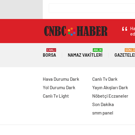
Ha
ed
CANLI
ANLIK
GÜNLÜ
BORSA
NAMAZ VAKITLERI
GAZETELE
Hava Durumu Dark
Canlı Tv Dark
Yol Durumu Dark
Yayın Akışları Dark
Canlı Tv Light
Nöbetçi Eczaneler
Son Dakika
smm panel