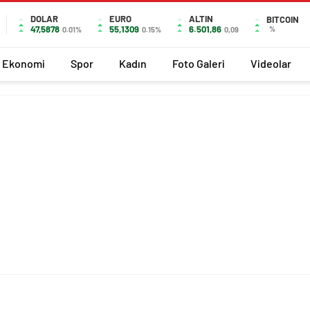
DOLAR
EURO
ALTIN
BITCOIN
47,5878
55,1309
6.501,86
%
0.01%
0.15%
0,09
Ekonomi
Spor
Kadın
Foto Galeri
Videolar