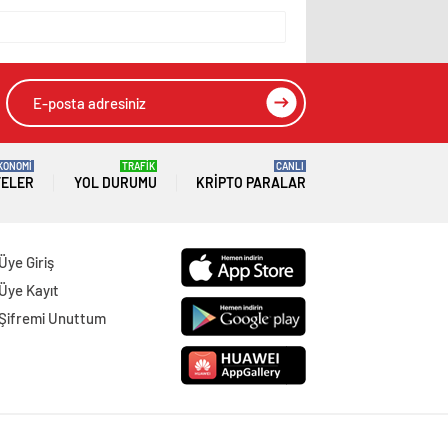
KONOMİ
TRAFİK
CANLI
TELER
YOL DURUMU
KRIPTO PARALAR
Üye Giriş
Üye Kayıt
Şifremi Unuttum