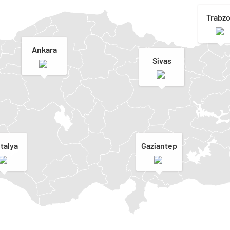
Trabz
Ankara
Sivas
talya
Gaziantep