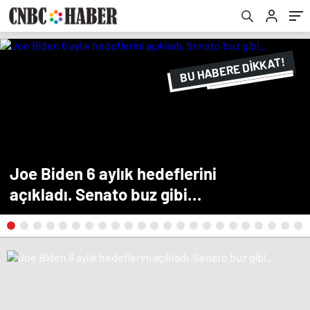
BU HABERE DİKKAT!
FLAŞ FLAŞ...
SON DAKİKA
Joe Biden 6 aylık hedeflerini
açıkladı. Senato buz gibi…