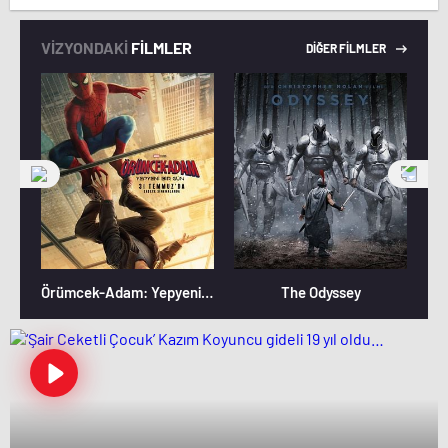
VİZYONDAKİ
FİLMLER
DİĞER FİLMLER
Örümcek-Adam: Yepyeni Bir Gün
The Odyssey
M