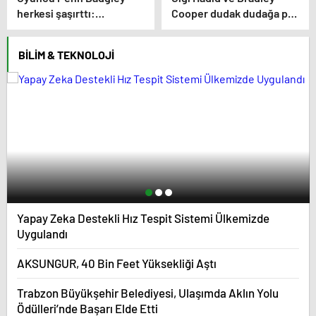
herkesi şaşırttı:
Cooper dudak dudağa poz
Başucumda Kur’an-ı
verdi! Aşıkların karesi
Kerim var
gündem oldu
BILIM & TEKNOLOJI
Yapay Zeka Destekli Hız Tespit Sistemi Ülkemizde
Uygulandı
AKSUNGUR, 40 Bin Feet Yüksekliği Aştı
Trabzon Büyükşehir Belediyesi, Ulaşımda Aklın Yolu
Ödülleri’nde Başarı Elde Etti