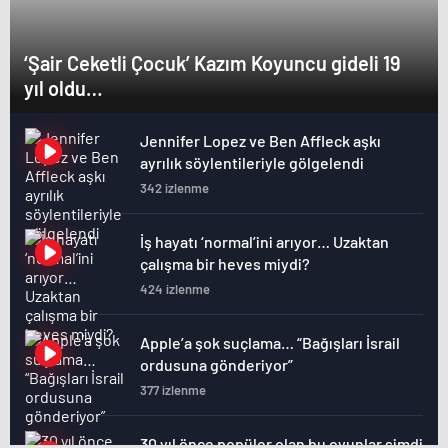
‘Şair Ceketli Çocuk’ Kazım Koyuncu gideli 19
yıl oldu…
Jennifer Lopez ve Ben Affleck aşkı
ayrılık söylentileriyle gölgelendi
342 izlenme
İş hayatı ‘normal’ini arıyor… Uzaktan
çalışma bir heves miydi?
424 izlenme
Apple’a şok suçlama… “Bağışları İsrail
ordusuna gönderiyor”
377 izlenme
30 yıl önce popüler olan bu oyunlar şimdi