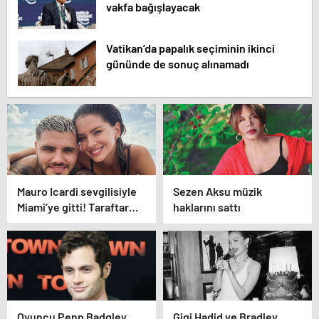
vakfa bağışlayacak
Vatikan’da papalık seçiminin ikinci
gününde de sonuç alınamadı
Mauro Icardi sevgilisiyle
Sezen Aksu müzik
Miami’ye gitti! Taraftar
haklarını sattı
tepki gösterdi
Oyuncu Penn Badgley
Gigi Hadid ve Bradley