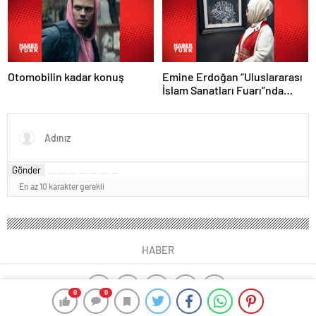
Otomobilin kadar konuş
Emine Erdoğan “Uluslararası
İslam Sanatları Fuarı”nda
konuştu
Gönder
En az 10 karakter gerekli
HABER
0
0