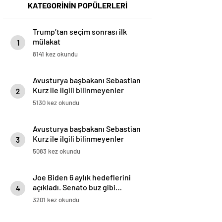
KATEGORİNİN POPÜLERLERİ
Trump’tan seçim sonrası ilk
mülakat
1
8141 kez okundu
Avusturya başbakanı Sebastian
Kurz ile ilgili bilinmeyenler
2
5130 kez okundu
Avusturya başbakanı Sebastian
Kurz ile ilgili bilinmeyenler
3
5083 kez okundu
Joe Biden 6 aylık hedeflerini
açıkladı. Senato buz gibi…
4
3201 kez okundu