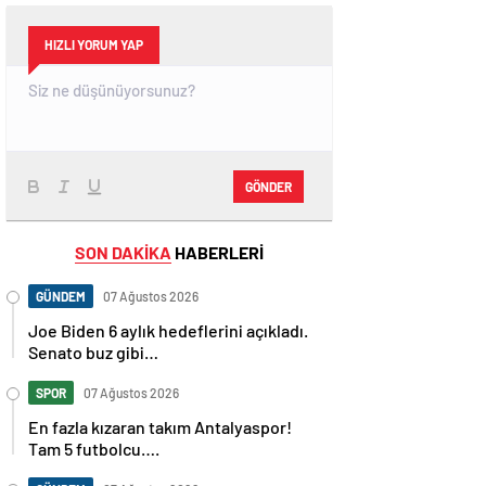
HIZLI YORUM YAP
GÖNDER
SON DAKİKA
HABERLERİ
GÜNDEM
07 Ağustos 2026
Joe Biden 6 aylık hedeflerini açıkladı.
Senato buz gibi…
SPOR
07 Ağustos 2026
En fazla kızaran takım Antalyaspor!
Tam 5 futbolcu….