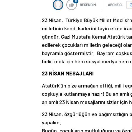
0
BEĞENDİM
ABONE OL
23 Nisan, Türkiye Büyük Millet Meclisi’ni
milletinin kendi kaderini tayin etme ira
gündür. Gazi Mustafa Kemal Atatürk ta
edilerek çocukları milletin geleceği ol
bayramla göstermiştir. Bayram coşkus
belirtmek için hem sosyal medya hem d
23 NİSAN MESAJLARI
Atatürk’ün bize armağan ettiği, milli e
coşkuyla kutlanmaya hazır! Bu anlamlı g
anlamlı 23 Nisan mesajlarını sizler için h
23 Nisan, özgürlüğün ve bağımsızlığın b
yapalım.
Bugün, çocukların mutluluğunu ve özgür