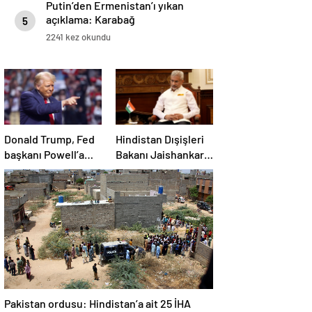
Putin’den Ermenistan’ı yıkan
açıklama: Karabağ
5
Azerbaycan’ın ayrılmaz bir
2241 kez okundu
parçasıdır!
Donald Trump, Fed
Hindistan Dışişleri
başkanı Powell’a
Bakanı Jaishankar:
hakaret etti: Aptal
Gerilimi artırmak
gibi bir niyetimiz
yok
Pakistan ordusu: Hindistan’a ait 25 İHA