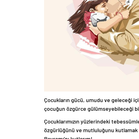
Çocukların gücü, umudu ve geleceği için
çocuğun özgürce gülümseyebileceği bir
Çocuklarımızın yüzlerindeki tebessümler
özgürlüğünü ve mutluluğunu kutlamak i
Bayramı’nı kutlarım!