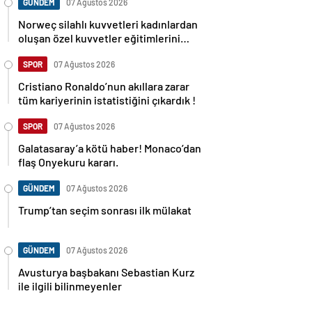
GÜNDEM
07 Ağustos 2026
Norweç silahlı kuvvetleri kadınlardan
oluşan özel kuvvetler eğitimlerini
başlattı.
SPOR
07 Ağustos 2026
Cristiano Ronaldo’nun akıllara zarar
tüm kariyerinin istatistiğini çıkardık !
SPOR
07 Ağustos 2026
Galatasaray’a kötü haber! Monaco’dan
flaş Onyekuru kararı.
GÜNDEM
07 Ağustos 2026
Trump’tan seçim sonrası ilk mülakat
GÜNDEM
07 Ağustos 2026
Avusturya başbakanı Sebastian Kurz
ile ilgili bilinmeyenler