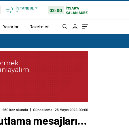
İMSAK'A
İSTANBUL
02:00
KALAN SÜRE
°
Yazarlar
Gazeteler
kutlama mesajları…