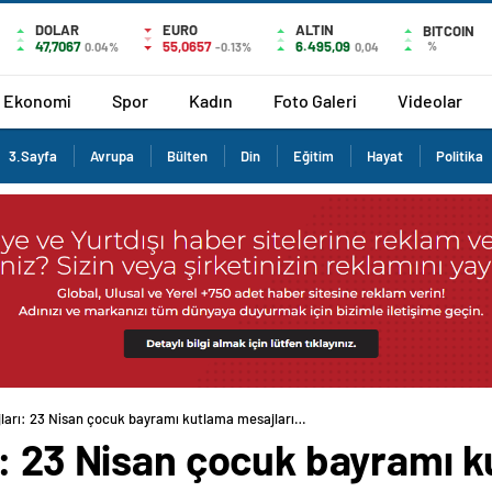
DOLAR
EURO
ALTIN
BITCOIN
47,7067
55,0657
6.495,09
%
0.04%
-0.13%
0,04
Ekonomi
Spor
Kadın
Foto Galeri
Videolar
3.Sayfa
Avrupa
Bülten
Din
Eğitim
Hayat
Politika
ları: 23 Nisan çocuk bayramı kutlama mesajları…
ı: 23 Nisan çocuk bayramı 