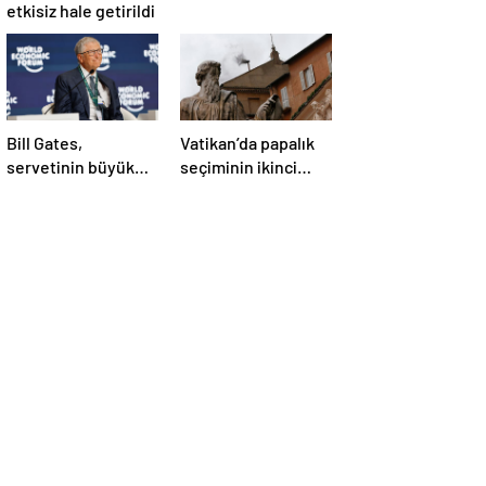
etkisiz hale getirildi
Bill Gates,
Vatikan’da papalık
servetinin büyük
seçiminin ikinci
kısmını vakfa
gününde de sonuç
bağışlayacak
alınamadı