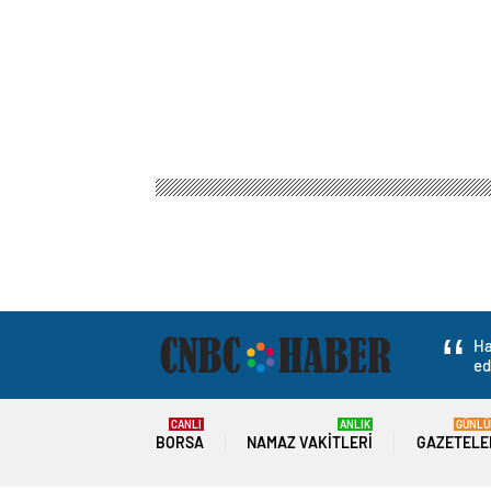
Ha
ed
CANLI
ANLIK
GÜNLÜ
BORSA
NAMAZ VAKITLERI
GAZETELE