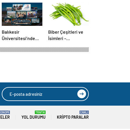
Balıkesir
Biber Çeşitleri ve
Üniversitesi’nde
İsimleri –
gerçekleştirilen
Türkiye’deki Yeşil,
“İlkler”
Kırmızı ve Acı Biber
üniversitenin
Türleri Nelerdir?
geleceğini
şekillendiriyor
KONOMİ
TRAFİK
CANLI
TELER
YOL DURUMU
KRIPTO PARALAR