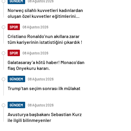
GÜNDEM
08 Ağustos 2026
Norweç silahlı kuvvetleri kadınlardan
oluşan özel kuvvetler eğitimlerini
başlattı.
SPOR
08 Ağustos 2026
Cristiano Ronaldo’nun akıllara zarar
tüm kariyerinin istatistiğini çıkardık !
SPOR
08 Ağustos 2026
Galatasaray’a kötü haber! Monaco’dan
flaş Onyekuru kararı.
GÜNDEM
08 Ağustos 2026
Trump’tan seçim sonrası ilk mülakat
GÜNDEM
08 Ağustos 2026
Avusturya başbakanı Sebastian Kurz
ile ilgili bilinmeyenler