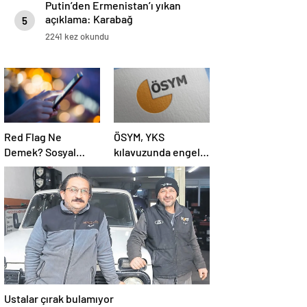
Putin’den Ermenistan’ı yıkan
açıklama: Karabağ
5
Azerbaycan’ın ayrılmaz bir
2241 kez okundu
parçasıdır!
Red Flag Ne
ÖSYM, YKS
Demek? Sosyal
kılavuzunda engelli
Medyada Red Flag
adaylara ilişkin
Ne Anlama Gelir?
sağlık şartlarını
güncelledi
Ustalar çırak bulamıyor