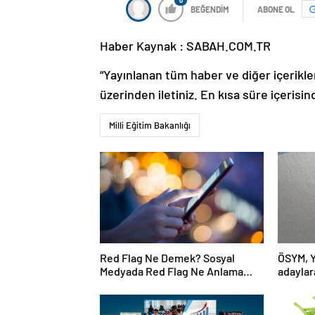
0
BEĞENDİM
ABONE OL
Haber Kaynak : SABAH.COM.TR
“Yayınlanan tüm haber ve diğer içerikler i
üzerinden iletiniz. En kısa süre içerisin
Milli Eğitim Bakanlığı
Red Flag Ne Demek? Sosyal
ÖSYM, Y
Medyada Red Flag Ne Anlama
adaylara
Gelir?
güncell