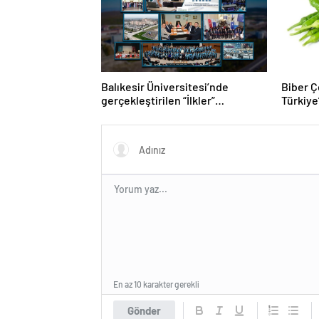
Balıkesir Üniversitesi’nde
Biber Çe
gerçekleştirilen “İlkler”
Türkiye’
üniversitenin geleceğini
Biber T
şekillendiriyor
En az 10 karakter gerekli
Gönder