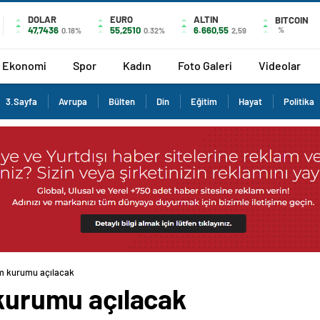
DOLAR
EURO
ALTIN
BITCOIN
47,7436
55,2510
6.660,55
%
0.18%
0.32%
2,59
Ekonomi
Spor
Kadın
Foto Galeri
Videolar
3.Sayfa
Avrupa
Bülten
Din
Eğitim
Hayat
Politika
tim kurumu açılacak
 kurumu açılacak