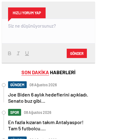
HIZLI YORUM YAP
GÖNDER
SON DAKİKA
HABERLERİ
GÜNDEM
08 Ağustos 2026
Joe Biden 6 aylık hedeflerini açıkladı.
Senato buz gibi…
SPOR
08 Ağustos 2026
En fazla kızaran takım Antalyaspor!
Tam 5 futbolcu….