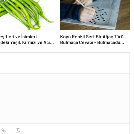
şitleri ve İsimleri –
Koyu Renkli Sert Bir Ağaç Türü
deki Yeşil, Kırmızı ve Acı
Bulmaca Cevabı – Bulmacada
ürleri Nelerdir?
Koyu Renkli Sert Bir Ağaç Türü