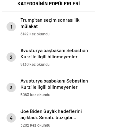
KATEGORİNİN POPÜLERLERİ
Trump’tan seçim sonrası ilk
mülakat
1
8142 kez okundu
Avusturya başbakanı Sebastian
Kurz ile ilgili bilinmeyenler
2
5130 kez okundu
Avusturya başbakanı Sebastian
Kurz ile ilgili bilinmeyenler
3
5083 kez okundu
Joe Biden 6 aylık hedeflerini
açıkladı. Senato buz gibi…
4
3202 kez okundu