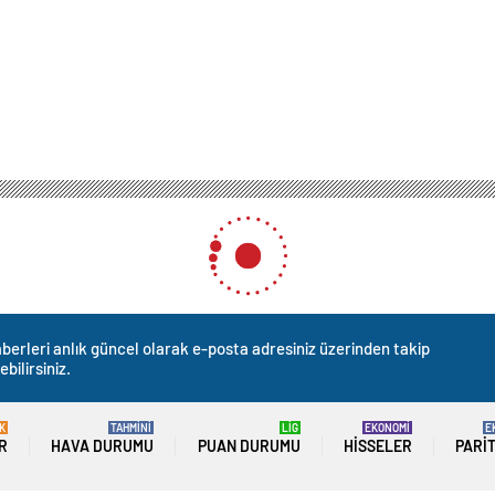
berleri anlık güncel olarak e-posta adresiniz üzerinden takip
ebilirsiniz.
K
TAHMİNİ
LİG
EKONOMİ
E
R
HAVA DURUMU
PUAN DURUMU
HISSELER
PARI