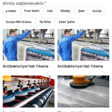
dönüş sağlanılacaktır.”
a haber
Fırat Nehri
Irak
Münbiç
Şam
Suriye
Suriye Milli Ordusu
Tel Rıfat
Zafer Şahin
Antibakteriyel Halı Yıkama
Antibakteriyel Halı Yıkama