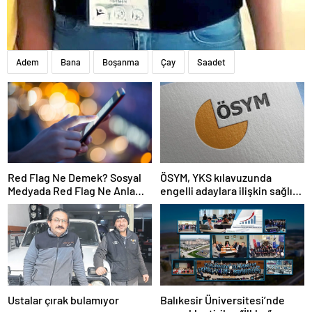
Adem
Bana
Boşanma
Çay
Saadet
Red Flag Ne Demek? Sosyal
ÖSYM, YKS kılavuzunda
Medyada Red Flag Ne Anlama
engelli adaylara ilişkin sağlık
Gelir?
şartlarını güncelledi
Ustalar çırak bulamıyor
Balıkesir Üniversitesi’nde