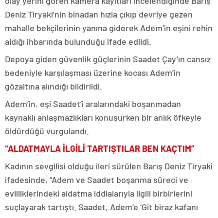
olay yerini gören kamera kayıtları incelendiğinde Barış
Deniz Tiryaki’nin binadan hızla çıkıp devriye gezen
mahalle bekçilerinin yanına giderek Adem’in eşini rehin
aldığı ihbarında bulunduğu ifade edildi.
Depoya giden güvenlik güçlerinin Saadet Çay’ın cansız
bedeniyle karşılaşması üzerine kocası Adem’in
gözaltına alındığı bildirildi.
Adem’in, eşi Saadet’i aralarındaki boşanmadan
kaynaklı anlaşmazlıkları konuşurken bir anlık öfkeyle
öldürdüğü vurgulandı.
“ALDATMAYLA İLGİLİ TARTIŞTILAR BEN KAÇTIM”
Kadının sevgilisi olduğu ileri sürülen Barış Deniz Tiryaki
ifadesinde, “Adem ve Saadet boşanma süreci ve
evliliklerindeki aldatma iddialarıyla ilgili birbirlerini
suçlayarak tartıştı. Saadet, Adem’e ‘Git biraz kafanı