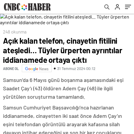
iddianamede ortaya çıktı
248 okunma
Açık kalan telefon, cinayetin fitilini
ateşledi… Tüyler ürperten ayrıntılar
iddianamede ortaya çıktı
31 Temmuz 2024 00:12
ABONE OL
News
Samsun’da 6 Mayıs günü boşanma aşamasındaki eşi
Saadet Çay’ı (43) öldüren Adem Çay (48) ile ilgili
yürütülen soruşturma tamamlandı.
Samsun Cumhuriyet Başsavcılığı’nca hazırlanan
iddianamede, cinayetten iki saat önce Adem Çay’ın
eşini telefondan görüntülü arayarak kafasına silah
dayayıp intihar edeceğini ve son bir kez çocuklarını