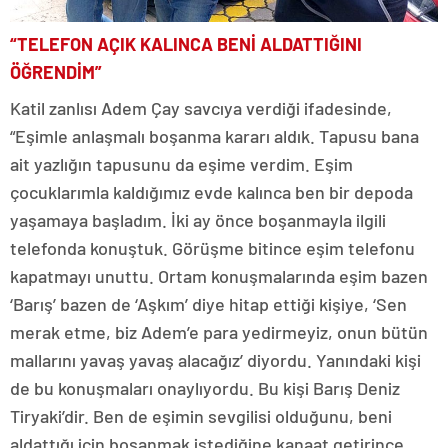
“TELEFON AÇIK KALINCA BENİ ALDATTIĞINI
ÖĞRENDİM”
Katil zanlısı Adem Çay savcıya verdiği ifadesinde,
“Eşimle anlaşmalı boşanma kararı aldık. Tapusu bana
ait yazlığın tapusunu da eşime verdim. Eşim
çocuklarımla kaldığımız evde kalınca ben bir depoda
yaşamaya başladım. İki ay önce boşanmayla ilgili
telefonda konuştuk. Görüşme bitince eşim telefonu
kapatmayı unuttu. Ortam konuşmalarında eşim bazen
‘Barış’ bazen de ‘Aşkım’ diye hitap ettiği kişiye, ‘Sen
merak etme, biz Adem’e para yedirmeyiz, onun bütün
mallarını yavaş yavaş alacağız’ diyordu. Yanındaki kişi
de bu konuşmaları onaylıyordu. Bu kişi Barış Deniz
Tiryaki’dir. Ben de eşimin sevgilisi olduğunu, beni
aldattığı için boşanmak istediğine kanaat getirince