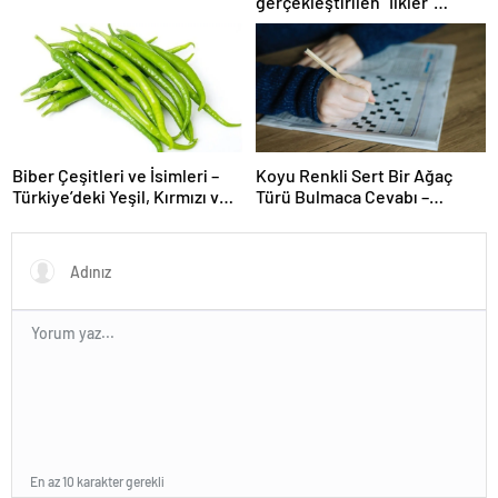
gerçekleştirilen “İlkler”
üniversitenin geleceğini
şekillendiriyor
Biber Çeşitleri ve İsimleri –
Koyu Renkli Sert Bir Ağaç
Türkiye’deki Yeşil, Kırmızı ve
Türü Bulmaca Cevabı –
Acı Biber Türleri Nelerdir?
Bulmacada Koyu Renkli Sert
Bir Ağaç Türü
En az 10 karakter gerekli