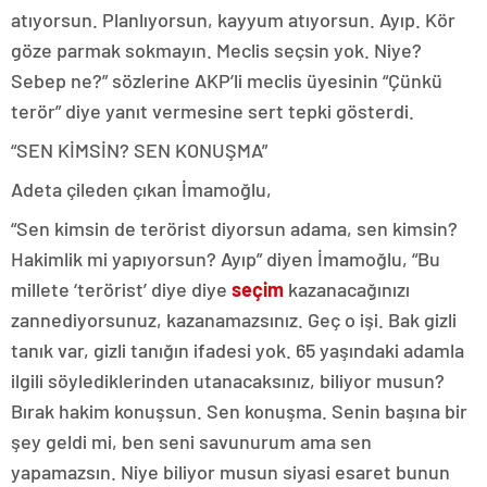
atıyorsun. Planlıyorsun, kayyum atıyorsun. Ayıp. Kör
göze parmak sokmayın. Meclis seçsin yok. Niye?
Sebep ne?” sözlerine AKP’li meclis üyesinin “Çünkü
terör” diye yanıt vermesine sert tepki gösterdi.
“SEN KİMSİN? SEN KONUŞMA”
Adeta çileden çıkan İmamoğlu,
“Sen kimsin de terörist diyorsun adama, sen kimsin?
Hakimlik mi yapıyorsun? Ayıp” diyen İmamoğlu, “Bu
millete ‘terörist’ diye diye
seçim
kazanacağınızı
zannediyorsunuz, kazanamazsınız. Geç o işi. Bak gizli
tanık var, gizli tanığın ifadesi yok. 65 yaşındaki adamla
ilgili söylediklerinden utanacaksınız, biliyor musun?
Bırak hakim konuşsun. Sen konuşma. Senin başına bir
şey geldi mi, ben seni savunurum ama sen
yapamazsın. Niye biliyor musun siyasi esaret bunun