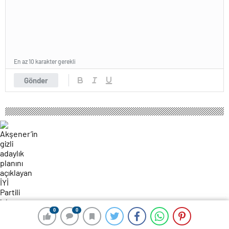
En az 10 karakter gerekli
Gönder
0
0
0
0