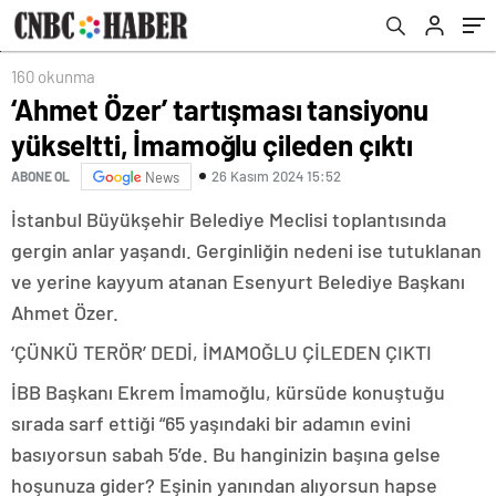
vermeyiz
160 okunma
‘Ahmet Özer’ tartışması tansiyonu
yükseltti, İmamoğlu çileden çıktı
26 Kasım 2024 15:52
ABONE OL
News
İstanbul Büyükşehir Belediye Meclisi toplantısında
gergin anlar yaşandı. Gerginliğin nedeni ise tutuklanan
ve yerine kayyum atanan Esenyurt Belediye Başkanı
Ahmet Özer.
‘ÇÜNKÜ TERÖR’ DEDİ, İMAMOĞLU ÇİLEDEN ÇIKTI
İBB Başkanı Ekrem İmamoğlu, kürsüde konuştuğu
sırada sarf ettiği “65 yaşındaki bir adamın evini
basıyorsun sabah 5’de. Bu hanginizin başına gelse
hoşunuza gider? Eşinin yanından alıyorsun hapse