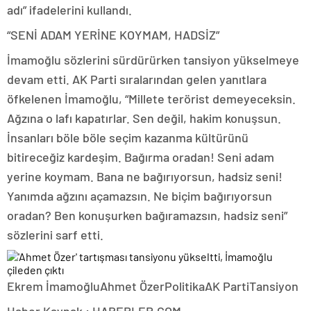
adı” ifadelerini kullandı.
“SENİ ADAM YERİNE KOYMAM, HADSİZ”
İmamoğlu sözlerini sürdürürken tansiyon yükselmeye
devam etti. AK Parti sıralarından gelen yanıtlara
öfkelenen İmamoğlu, “Millete terörist demeyeceksin.
Ağzına o lafı kapatırlar. Sen değil, hakim konuşsun.
İnsanları böle böle seçim kazanma kültürünü
bitireceğiz kardeşim. Bağırma oradan! Seni adam
yerine koymam. Bana ne bağırıyorsun, hadsiz seni!
Yanımda ağzını açamazsın. Ne biçim bağırıyorsun
oradan? Ben konuşurken bağıramazsın, hadsiz seni”
sözlerini sarf etti.
Ekrem İmamoğluAhmet ÖzerPolitikaAK PartiTansiyon
Haber Kaynak : HABERLER.COM