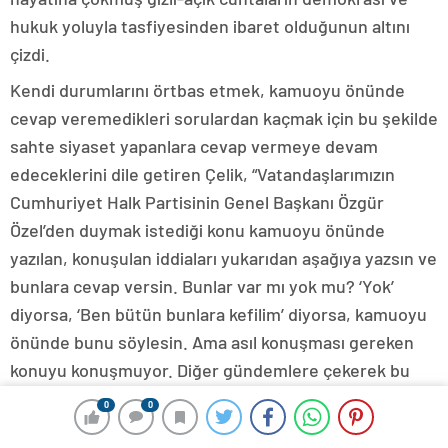
hukuk yoluyla tasfiyesinden ibaret olduğunun altını
çizdi.
Kendi durumlarını örtbas etmek, kamuoyu önünde
cevap veremedikleri sorulardan kaçmak için bu şekilde
sahte siyaset yapanlara cevap vermeye devam
edeceklerini dile getiren Çelik, “Vatandaşlarımızın
Cumhuriyet Halk Partisinin Genel Başkanı Özgür
Özel’den duymak istediği konu kamuoyu önünde
yazılan, konuşulan iddiaları yukarıdan aşağıya yazsın ve
bunlara cevap versin. Bunlar var mı yok mu? ‘Yok’
diyorsa, ‘Ben bütün bunlara kefilim’ diyorsa, kamuoyu
önünde bunu söylesin. Ama asıl konuşması gereken
konuyu konuşmuyor. Diğer gündemlere çekerek bu
konuyu örtbas ede edebileceğini söylüyor.” dedi.
0
0
Çelik, bütün bu iddiaları gündeme getirenin AK Parti