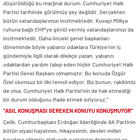
düşürüldüğü bu marjinal durum, Cumhuriyet Halk
Partisi tarihinde görülmüş şey değildir. Gerçekten
bütün vatandaşlarımızı incitmektedir. Kuvayi Milliye
ruhuna bağlı CHP’ye gönül vermiş vatandaşlarımızı da
incitmektedir. Daha önceki genel başkanları
döneminde böyle yabancı odaklara Türkiye’nin iç
gündemiyle ilgili olarak dilekçe yazan, yabancı
odaklardan yardım talep eden hiçbir Cumhuriyet Halk
Partisi Genel Başkanı olmamıştır. Bu konuda Özgür
Özel olumsuz bir ilki temsil ediyor. Biz bunun, rakibimiz
de olsa, Cumhuriyet Halk Partisi’nin de hak etmediği
bir durum olduğunu ifade etmek istiyoruz.”
“ASIL KONUŞMASI GEREKEN KONUYU KONUŞMUYOR”
Çelik, Cumhurbaşkanı Erdoğan liderliğinde AK Partinin
bütün siyasi hayatının, hikayesinin, devlet-millet
hayatına çökmüş gizli-açık cuntaların demokrasi ve