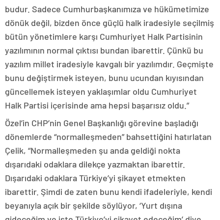
budur. Sadece Cumhurbaşkanımıza ve hükümetimize
dönük değil, bizden önce güçlü halk iradesiyle seçilmiş
bütün yönetimlere karşı Cumhuriyet Halk Partisinin
yazılımının normal çıktısı bundan ibarettir. Çünkü bu
yazılım millet iradesiyle kavgalı bir yazılımdır. Geçmişte
bunu değiştirmek isteyen, bunu ucundan kıyısından
güncellemek isteyen yaklaşımlar oldu Cumhuriyet
Halk Partisi içerisinde ama hepsi başarısız oldu.”
Özel’in CHP’nin Genel Başkanlığı görevine başladığı
dönemlerde “normalleşmeden” bahsettiğini hatırlatan
Çelik, “Normalleşmeden şu anda geldiği nokta
dışarıdaki odaklara dilekçe yazmaktan ibarettir.
Dışarıdaki odaklara Türkiye’yi şikayet etmekten
ibarettir. Şimdi de zaten bunu kendi ifadeleriyle, kendi
beyanıyla açık bir şekilde söylüyor, ‘Yurt dışına
gideceğim ve işte Türkiye’yi şikayet edeceğim’ diye.