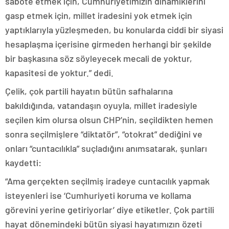
sabote etmek için, Cumhuriyetimizin dinamiklerini
gasp etmek için, millet iradesini yok etmek için
yaptıklarıyla yüzleşmeden, bu konularda ciddi bir siyasi
hesaplaşma içerisine girmeden herhangi bir şekilde
bir başkasına söz söyleyecek mecali de yoktur,
kapasitesi de yoktur.” dedi.
Çelik, çok partili hayatın bütün safhalarına
bakıldığında, vatandaşın oyuyla, millet iradesiyle
seçilen kim olursa olsun CHP’nin, seçildikten hemen
sonra seçilmişlere “diktatör”, “otokrat” dediğini ve
onları “cuntacılıkla” suçladığını anımsatarak, şunları
kaydetti:
“Ama gerçekten seçilmiş iradeye cuntacılık yapmak
isteyenleri ise ‘Cumhuriyeti koruma ve kollama
görevini yerine getiriyorlar’ diye etiketler. Çok partili
hayat dönemindeki bütün siyasi hayatımızın özeti