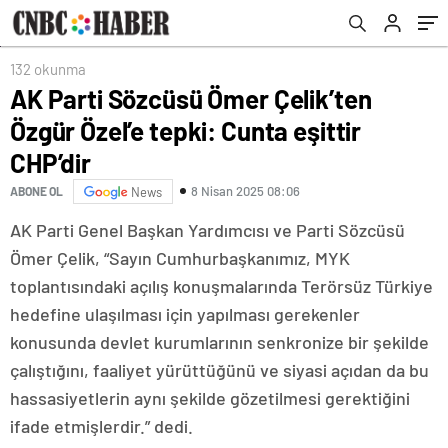
132 okunma
AK Parti Sözcüsü Ömer Çelik’ten
Özgür Özel’e tepki: Cunta eşittir
CHP’dir
8 Nisan 2025 08:06
ABONE OL
News
AK Parti Genel Başkan Yardımcısı ve Parti Sözcüsü
Ömer Çelik, “Sayın Cumhurbaşkanımız, MYK
toplantısındaki açılış konuşmalarında Terörsüz Türkiye
hedefine ulaşılması için yapılması gerekenler
konusunda devlet kurumlarının senkronize bir şekilde
çalıştığını, faaliyet yürüttüğünü ve siyasi açıdan da bu
hassasiyetlerin aynı şekilde gözetilmesi gerektiğini
ifade etmişlerdir.” dedi.