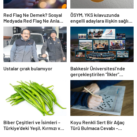
Red Flag Ne Demek? Sosyal
ÖSYM, YKS kılavuzunda
Medyada Red Flag Ne Anlama
engelli adaylara ilişkin sağlık
Gelir?
şartlarını güncelledi
Ustalar çırak bulamıyor
Balıkesir Üniversitesi’nde
gerçekleştirilen “İlkler”
üniversitenin geleceğini
şekillendiriyor
Biber Çeşitleri ve İsimleri –
Koyu Renkli Sert Bir Ağaç
Türkiye’deki Yeşil, Kırmızı ve
Türü Bulmaca Cevabı –
Acı Biber Türleri Nelerdir?
Bulmacada Koyu Renkli Sert