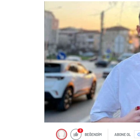
0
BEĞENDİM
ABONE OL