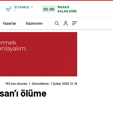
İMSAK'A
İSTANBUL
02:00
KALAN SÜRE
°
Yazarlar
Gazeteler
153 kez okundu
|
Güncelleme: 1 Şubat 2025 12:16
asan’ı ölüme