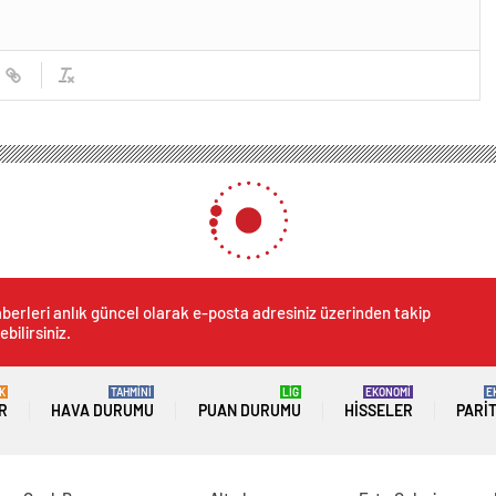
berleri anlık güncel olarak e-posta adresiniz üzerinden takip
ebilirsiniz.
K
TAHMİNİ
LİG
EKONOMİ
E
R
HAVA DURUMU
PUAN DURUMU
HISSELER
PARI