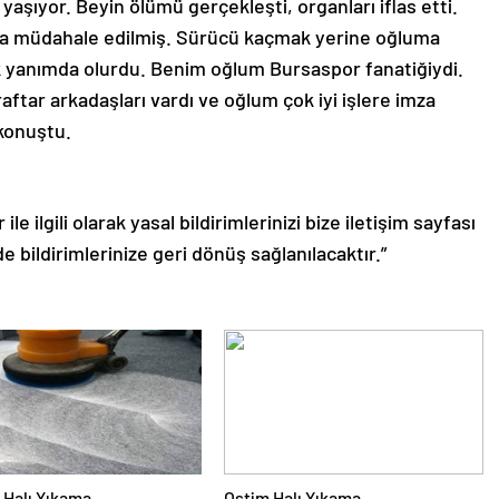
şıyor. Beyin ölümü gerçekleşti, organları iflas etti.
ra müdahale edilmiş. Sürücü kaçmak yerine oğluma
rak yanımda olurdu. Benim oğlum Bursaspor fanatiğiydi.
tar arkadaşları vardı ve oğlum çok iyi işlere imza
 konuştu.
le ilgili olarak yasal bildirimlerinizi bize iletişim sayfası
de bildirimlerinize geri dönüş sağlanılacaktır.”
Halı Yıkama
Ostim Halı Yıkama