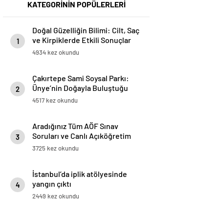
KATEGORİNİN POPÜLERLERİ
Doğal Güzelliğin Bilimi: Cilt, Saç
ve Kirpiklerde Etkili Sonuçlar
1
4934 kez okundu
Çakırtepe Sami Soysal Parkı:
Ünye’nin Doğayla Buluştuğu
2
Eşsiz Seyir Terası
4517 kez okundu
Aradığınız Tüm AÖF Sınav
Soruları ve Canlı Açıköğretim
3
Forumu Burada
3725 kez okundu
İstanbul’da iplik atölyesinde
yangın çıktı
4
2449 kez okundu