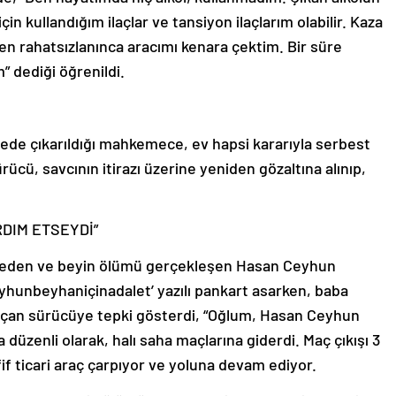
in kullandığım ilaçlar ve tansiyon ilaçlarım olabilir. Kaza
en rahatsızlanınca aracımı kenara çektim. Bir süre
 dediği öğrenildi.
iyede çıkarıldığı mahkemece, ev hapsi kararıyla serbest
ücü, savcının itirazı üzerine yeniden gözaltına alınıp,
DIM ETSEYDİ”
 eden ve beyin ölümü gerçekleşen Hasan Ceyhun
eyhunbeyhaniçinadalet’ yazılı pankart asarken, baba
açan sürücüye tepki gösterdi, “Oğlum, Hasan Ceyhun
 düzenli olarak, halı saha maçlarına giderdi. Maç çıkışı 3
f ticari araç çarpıyor ve yoluna devam ediyor.