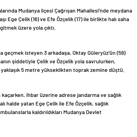
ıralarında Mudanya ilçesi Çağrışan Mahallesi’nde meydana
 Ege Çelik (16) ve Efe Özçelik (17) ile birlikte halı saha
gitmek üzere yola çıktı.
a geçmek isteyen 3 arkadaşa, Oktay Güleryüz’ün (59)
manın şiddetiyle Çelik ve Özçelik yola savrulurken,
k yaklaşık 5 metre yükseklikten toprak zemine düştü.
 kaçarken, ihbar üzerine adrese jandarma ve sağlık
lı halde yatan Ege Çelik ile Efe Özçelik, sağlık
ambulanslarla kaldırıldıkları Mudanya Devlet