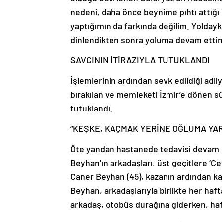
nedeni, daha önce beynime pıhtı attığı iç
yaptığımın da farkında değilim. Yoldayk
dinlendikten sonra yoluma devam ettim”
SAVCININ İTİRAZIYLA TUTUKLANDI
İşlemlerinin ardından sevk edildiği adl
bırakılan ve memleketi İzmir’e dönen sür
tutuklandı.
“KEŞKE, KAÇMAK YERİNE OĞLUMA YAR
Öte yandan hastanede tedavisi devam
Beyhan’ın arkadaşları, üst geçitlere ‘C
Caner Beyhan (45), kazanın ardından k
Beyhan, arkadaşlarıyla birlikte her hafta
arkadaş, otobüs durağına giderken, hafi