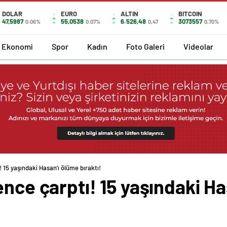
DOLAR
EURO
ALTIN
BITCOIN
47,5987
55,0538
6.526,48
3073557
0.06%
0.07%
0,47
0,70%
Ekonomi
Spor
Kadın
Foto Galeri
Videolar
 15 yaşındaki Hasan’ı ölüme bıraktı!
ence çarptı! 15 yaşındaki H