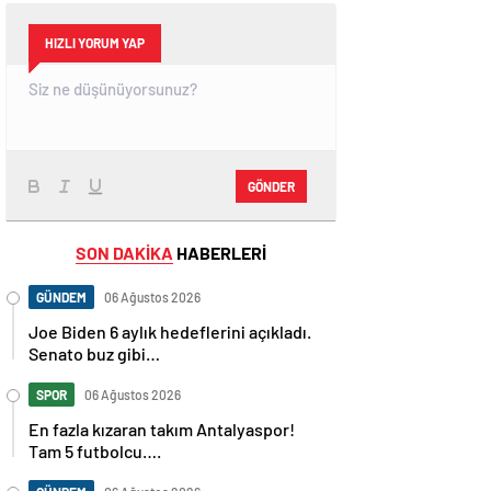
HIZLI YORUM YAP
GÖNDER
SON DAKİKA
HABERLERİ
GÜNDEM
06 Ağustos 2026
Joe Biden 6 aylık hedeflerini açıkladı.
Senato buz gibi…
SPOR
06 Ağustos 2026
En fazla kızaran takım Antalyaspor!
Tam 5 futbolcu….