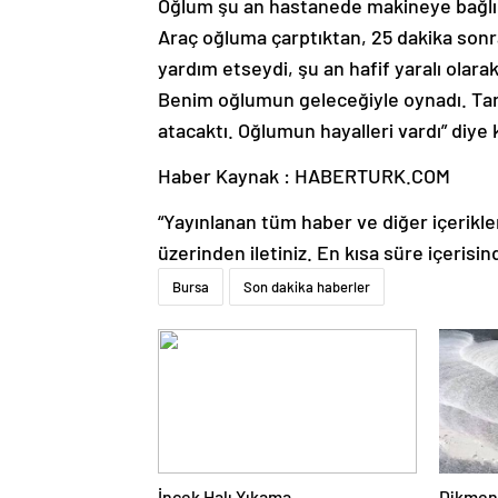
Oğlum şu an hastanede makineye bağlı ya
Araç oğluma çarptıktan, 25 dakika son
yardım etseydi, şu an hafif yaralı ola
Benim oğlumun geleceğiyle oynadı. Taraf
atacaktı. Oğlumun hayalleri vardı” diye
Haber Kaynak : HABERTURK.COM
“Yayınlanan tüm haber ve diğer içerikler i
üzerinden iletiniz. En kısa süre içerisin
Bursa
Son dakika haberler
İncek Halı Yıkama
Dikmen 