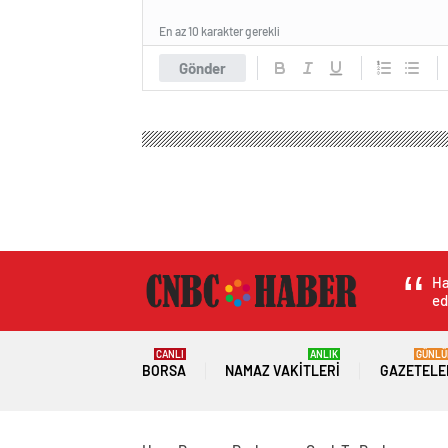
En az 10 karakter gerekli
Gönder
Ha
ed
CANLI
ANLIK
GÜNLÜ
BORSA
NAMAZ VAKITLERI
GAZETELE