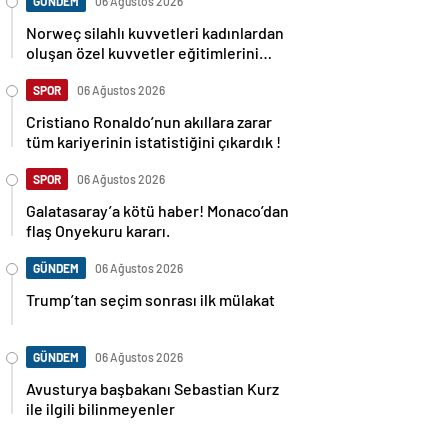
GÜNDEM
06 Ağustos 2026
Norweç silahlı kuvvetleri kadınlardan
oluşan özel kuvvetler eğitimlerini
başlattı.
SPOR
06 Ağustos 2026
Cristiano Ronaldo’nun akıllara zarar
tüm kariyerinin istatistiğini çıkardık !
SPOR
06 Ağustos 2026
Galatasaray’a kötü haber! Monaco’dan
flaş Onyekuru kararı.
GÜNDEM
06 Ağustos 2026
Trump’tan seçim sonrası ilk mülakat
GÜNDEM
06 Ağustos 2026
Avusturya başbakanı Sebastian Kurz
ile ilgili bilinmeyenler