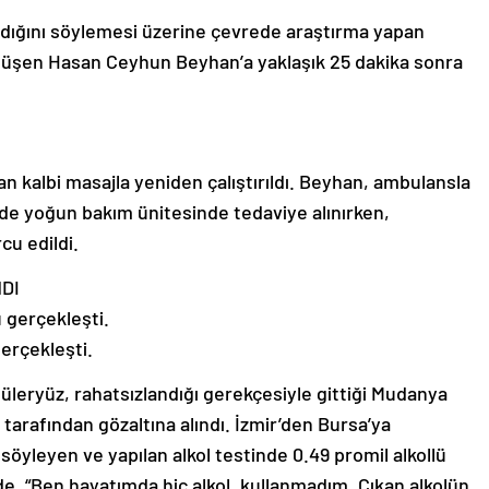
andığını söylemesi üzerine çevrede araştırma yapan
düşen Hasan Ceyhun Beyhan’a yaklaşık 25 dakika sonra
an kalbi masajla yeniden çalıştırıldı. Beyhan, ambulansla
nde yoğun bakım ünitesinde tedaviye alınırken,
cu edildi.
DI
erçekleşti.
leryüz, rahatsızlandığı gerekçesiyle gittiği Mudanya
tarafından gözaltına alındı. İzmir’den Bursa’ya
 söyleyen ve yapılan alkol testinde 0.49 promil alkollü
e, “Ben hayatımda hiç alkol, kullanmadım. Çıkan alkolün