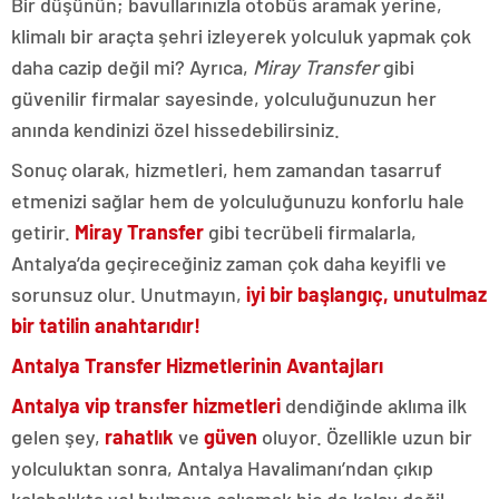
Bir düşünün; bavullarınızla otobüs aramak yerine,
klimalı bir araçta şehri izleyerek yolculuk yapmak çok
daha cazip değil mi? Ayrıca,
Miray Transfer
gibi
güvenilir firmalar sayesinde, yolculuğunuzun her
anında kendinizi özel hissedebilirsiniz.
Sonuç olarak, hizmetleri, hem zamandan tasarruf
etmenizi sağlar hem de yolculuğunuzu konforlu hale
getirir.
Miray Transfer
gibi tecrübeli firmalarla,
Antalya’da geçireceğiniz zaman çok daha keyifli ve
sorunsuz olur. Unutmayın,
iyi bir başlangıç, unutulmaz
bir tatilin anahtarıdır!
Antalya Transfer Hizmetlerinin Avantajları
Antalya vip transfer
hizmetleri
dendiğinde aklıma ilk
gelen şey,
rahatlık
ve
güven
oluyor. Özellikle uzun bir
yolculuktan sonra, Antalya Havalimanı’ndan çıkıp
kalabalıkta yol bulmaya çalışmak hiç de kolay değil.