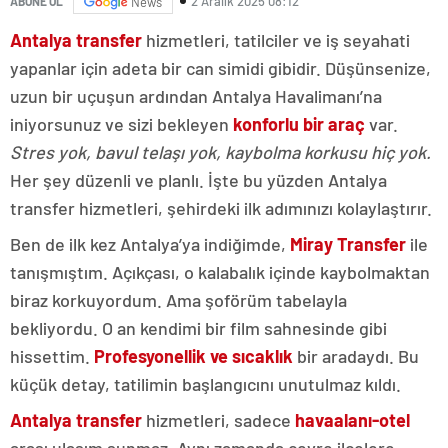
2 Aralık 2025 08:12
ABONE OL
News
Antalya transfer
hizmetleri, tatilciler ve iş seyahati
yapanlar için adeta bir can simidi gibidir. Düşünsenize,
uzun bir uçuşun ardından Antalya Havalimanı’na
iniyorsunuz ve sizi bekleyen
konforlu bir araç
var.
Stres yok, bavul telaşı yok, kaybolma korkusu hiç yok.
Her şey düzenli ve planlı. İşte bu yüzden Antalya
transfer hizmetleri, şehirdeki ilk adımınızı kolaylaştırır.
Ben de ilk kez Antalya’ya indiğimde,
Miray Transfer
ile
tanışmıştım. Açıkçası, o kalabalık içinde kaybolmaktan
biraz korkuyordum. Ama şoförüm tabelayla
bekliyordu. O an kendimi bir film sahnesinde gibi
hissettim.
Profesyonellik ve sıcaklık
bir aradaydı. Bu
küçük detay, tatilimin başlangıcını unutulmaz kıldı.
Antalya transfer
hizmetleri, sadece
havaalanı-otel
arası ulaşım sunmaz. Aynı zamanda çevre ilçelere,