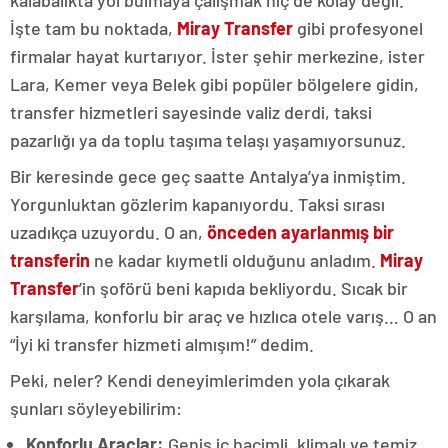
İşte tam bu noktada,
Miray Transfer
gibi profesyonel
firmalar hayat kurtarıyor. İster şehir merkezine, ister
Lara, Kemer veya Belek gibi popüler bölgelere gidin,
transfer hizmetleri sayesinde valiz derdi, taksi
pazarlığı ya da toplu taşıma telaşı yaşamıyorsunuz.
Bir keresinde gece geç saatte Antalya’ya inmiştim.
Yorgunluktan gözlerim kapanıyordu. Taksi sırası
uzadıkça uzuyordu. O an,
önceden ayarlanmış bir
transferin
ne kadar kıymetli olduğunu anladım.
Miray
Transfer
’in şoförü beni kapıda bekliyordu. Sıcak bir
karşılama, konforlu bir araç ve hızlıca otele varış… O an
“İyi ki transfer hizmeti almışım!” dedim.
Peki, neler? Kendi deneyimlerimden yola çıkarak
şunları söyleyebilirim:
Konforlu Araçlar:
Geniş iç hacimli, klimalı ve temiz