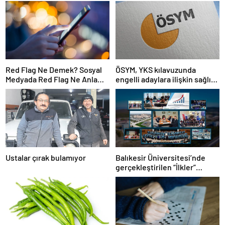
Red Flag Ne Demek? Sosyal
ÖSYM, YKS kılavuzunda
Medyada Red Flag Ne Anlama
engelli adaylara ilişkin sağlık
Gelir?
şartlarını güncelledi
Ustalar çırak bulamıyor
Balıkesir Üniversitesi’nde
gerçekleştirilen “İlkler”
üniversitenin geleceğini
şekillendiriyor