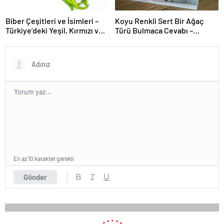
Biber Çeşitleri ve İsimleri –
Koyu Renkli Sert Bir Ağaç
Türkiye’deki Yeşil, Kırmızı ve
Türü Bulmaca Cevabı –
Acı Biber Türleri Nelerdir?
Bulmacada Koyu Renkli Sert
Bir Ağaç Türü
En az 10 karakter gerekli
Gönder