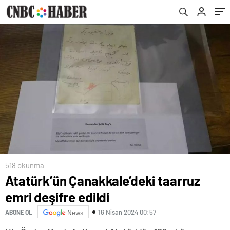
518 okunma
Atatürk’ün Çanakkale’deki taarruz
emri deşifre edildi
16 Nisan 2024 00:57
ABONE OL
News