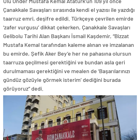
Ulu Önder Mustafa Kemal Atatürk’ün 109 yıl önce
Çanakkale Savaşları sırasında kendi el yazısı ile yazdığı
taarruz emri, deşifre edildi. Türkçeye çevrilen emirde
‘zafer vurgusu’ dikkat çekerken, Çanakkale Savaşları
Gelibolu Tarihi Alan Başkanı İsmail Kaşdemir, “Bizzat
Mustafa Kemal tarafından kaleme alınan ve imzalanan
bu emirde, Şefik Aker Bey’e her ne pahasına olursun
taarruza geçilmesi gerektiğini ve bundan asla geri
durulmaması gerektiğini ve mealen de ‘Başarılarınızı
gündüz gözüyle görmek isterim’ dediğini burada
görüyoruz” dedi.