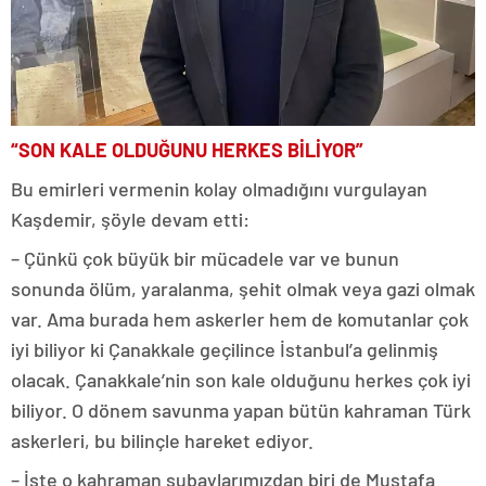
“SON KALE OLDUĞUNU HERKES BİLİYOR”
Bu emirleri vermenin kolay olmadığını vurgulayan
Kaşdemir, şöyle devam etti:
– Çünkü çok büyük bir mücadele var ve bunun
sonunda ölüm, yaralanma, şehit olmak veya gazi olmak
var. Ama burada hem askerler hem de komutanlar çok
iyi biliyor ki Çanakkale geçilince İstanbul’a gelinmiş
olacak. Çanakkale’nin son kale olduğunu herkes çok iyi
biliyor. O dönem savunma yapan bütün kahraman Türk
askerleri, bu bilinçle hareket ediyor.
– İşte o kahraman subaylarımızdan biri de Mustafa