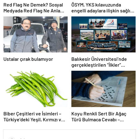
Red Flag Ne Demek? Sosyal
ÖSYM, YKS kılavuzunda
Medyada Red Flag Ne Anlama
engelli adaylara ilişkin sağlık
Gelir?
şartlarını güncelledi
Ustalar çırak bulamıyor
Balıkesir Üniversitesi’nde
gerçekleştirilen “İlkler”
üniversitenin geleceğini
şekillendiriyor
Biber Çeşitleri ve İsimleri –
Koyu Renkli Sert Bir Ağaç
Türkiye’deki Yeşil, Kırmızı ve
Türü Bulmaca Cevabı –
Acı Biber Türleri Nelerdir?
Bulmacada Koyu Renkli Sert
Bir Ağaç Türü