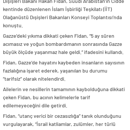
Dışişleri Bakanı Hakan Fidan, Suudi Arabistan’ın Cidde
kentinde düzenlenen İslam İşbirliği Teşkilatı (İİT)
Olağanüstü Dışişleri Bakanları Konseyi Toplantısı’nda
konuştu.
Gazze’deki yıkıma dikkati çeken Fidan, “5 ay süren
acımasız ve yoğun bombardımanın sonrasında Gazze
büyük ölçüde yaşanmaz hale geldi.” ifadesini kullandı.
Fidan, Gazze’de hayatını kaybeden insanların sayısının
fazlalığına işaret ederek, yaşanılan bu durumu
“tarifsiz” olarak nitelendirdi.
Ailelerin ve nesillerin tamamının kaybolduğuna dikkati
çeken Fidan, bu acının kelimelerle tarif
edilemeyeceğini dile getirdi.
Fidan, “utanç verici bir cezasızlığa” tanık olunduğunu
vurgulayarak, “İsrail katliamlar, zulümler, her türlü