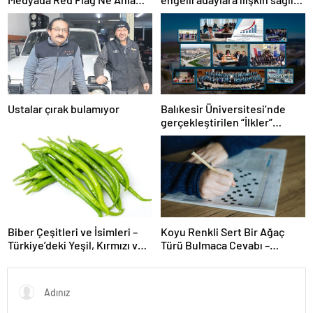
Gelir?
şartlarını güncelledi
Ustalar çırak bulamıyor
Balıkesir Üniversitesi’nde
gerçekleştirilen “İlkler”
üniversitenin geleceğini
şekillendiriyor
Biber Çeşitleri ve İsimleri –
Koyu Renkli Sert Bir Ağaç
Türkiye’deki Yeşil, Kırmızı ve
Türü Bulmaca Cevabı –
Acı Biber Türleri Nelerdir?
Bulmacada Koyu Renkli Sert
Bir Ağaç Türü