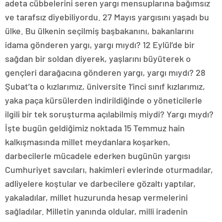
adeta cübbelerini seren yargı mensuplarına bağımsız
ve tarafsız diyebiliyordu. 27 Mayıs yargısını yaşadı bu
ülke. Bu ülkenin seçilmiş başbakanını, bakanlarını
idama gönderen yargı, yargı mıydı? 12 Eylül’de bir
sağdan bir soldan diyerek, yaşlarını büyüterek o
gençleri darağacına gönderen yargı, yargı mıydı? 28
Şubat’ta o kızlarımız, üniversite 1’inci sınıf kızlarımız,
yaka paça kürsülerden indirildiğinde o yöneticilerle
ilgili bir tek soruşturma açılabilmiş miydi? Yargı mıydı?
İşte bugün geldiğimiz noktada 15 Temmuz hain
kalkışmasında millet meydanlara koşarken,
darbecilerle mücadele ederken bugünün yargısı
Cumhuriyet savcıları, hakimleri evlerinde oturmadılar,
adliyelere koştular ve darbecilere gözaltı yaptılar,
yakaladılar, millet huzurunda hesap vermelerini
sağladılar. Milletin yanında oldular, milli iradenin