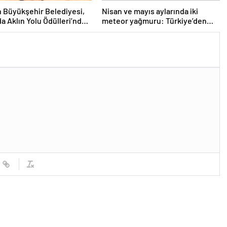
 Büyükşehir Belediyesi,
Nisan ve mayıs aylarında iki
a Aklın Yolu Ödülleri’nde
meteor yağmuru: Türkiye’den
Elde Etti
nasıl izlenecek?