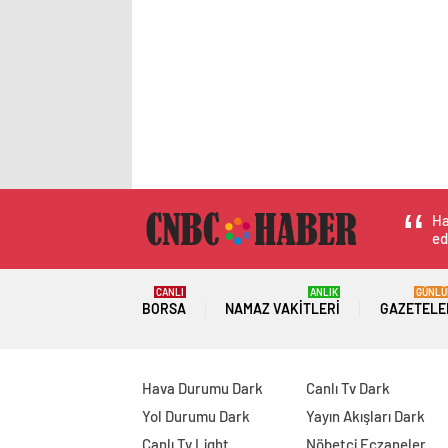
Ha
ed
CANLI
ANLIK
GÜNLÜ
BORSA
NAMAZ VAKITLERI
GAZETELE
Hava Durumu Dark
Canlı Tv Dark
Yol Durumu Dark
Yayın Akışları Dark
Canlı Tv Light
Nöbetçi Eczaneler