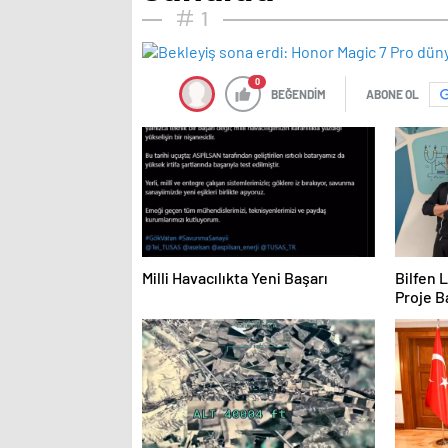
1
0
BEĞENDİM
ABONE OL
Milli Havacılıkta Yeni Başarı
Bilfen 
Proje B