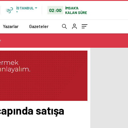
İMSAK'A
İSTANBUL
02:00
KALAN SÜRE
°
Yazarlar
Gazeteler
r
çapında satışa