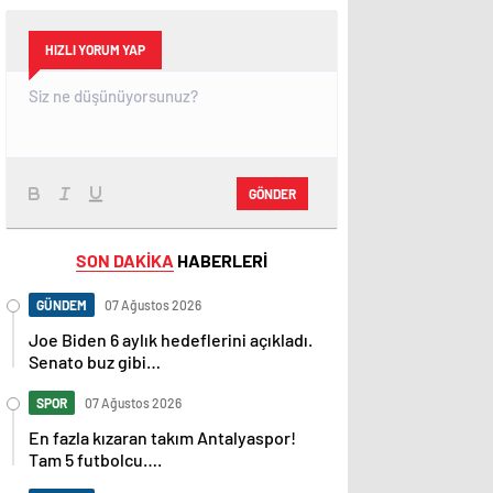
HIZLI YORUM YAP
GÖNDER
SON DAKİKA
HABERLERİ
GÜNDEM
07 Ağustos 2026
Joe Biden 6 aylık hedeflerini açıkladı.
Senato buz gibi…
SPOR
07 Ağustos 2026
En fazla kızaran takım Antalyaspor!
Tam 5 futbolcu….