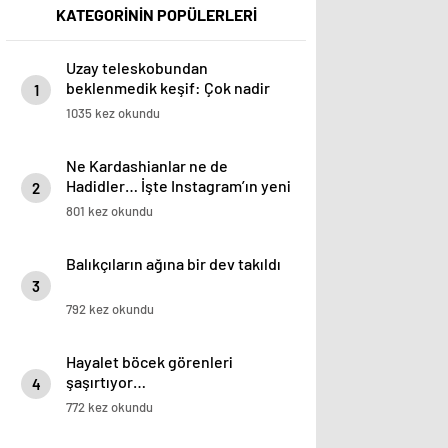
KATEGORİNİN POPÜLERLERİ
Uzay teleskobundan
beklenmedik keşif: Çok nadir
1
bulunuyor!
1035 kez okundu
Ne Kardashianlar ne de
Hadidler… İşte Instagram’ın yeni
2
gözdeleri
801 kez okundu
Balıkçıların ağına bir dev takıldı
3
792 kez okundu
Hayalet böcek görenleri
şaşırtıyor…
4
772 kez okundu