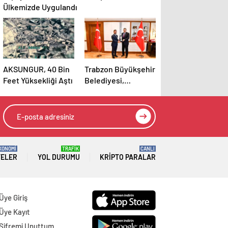
Ülkemizde Uygulandı
AKSUNGUR, 40 Bin
Trabzon Büyükşehir
Feet Yüksekliği Aştı
Belediyesi,
Ulaşımda Aklın Yolu
Ödülleri’nde Başarı
Elde Etti
KONOMİ
TRAFİK
CANLI
TELER
YOL DURUMU
KRIPTO PARALAR
Üye Giriş
Üye Kayıt
Şifremi Unuttum