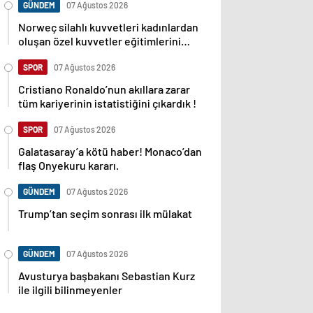
GÜNDEM
07 Ağustos 2026
Norweç silahlı kuvvetleri kadınlardan
oluşan özel kuvvetler eğitimlerini
başlattı.
SPOR
07 Ağustos 2026
Cristiano Ronaldo’nun akıllara zarar
tüm kariyerinin istatistiğini çıkardık !
SPOR
07 Ağustos 2026
Galatasaray’a kötü haber! Monaco’dan
flaş Onyekuru kararı.
GÜNDEM
07 Ağustos 2026
Trump’tan seçim sonrası ilk mülakat
GÜNDEM
07 Ağustos 2026
Avusturya başbakanı Sebastian Kurz
ile ilgili bilinmeyenler