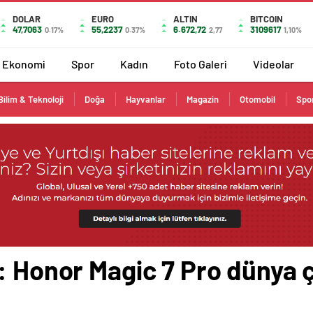
DOLAR
EURO
ALTIN
BITCOIN
47,7063
55,2237
6.672,72
3109617
0.17%
0.37%
2,77
1,10%
Ekonomi
Spor
Kadın
Foto Galeri
Videolar
Bilim & Teknoloji
Doğa
Hayvanlar
Magazin
Otomobil
Spo
: Honor Magic 7 Pro dünya 