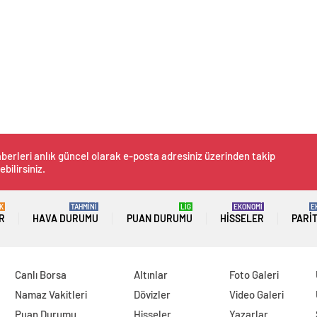
berleri anlık güncel olarak e-posta adresiniz üzerinden takip
ebilirsiniz.
K
TAHMİNİ
LİG
EKONOMİ
E
R
HAVA DURUMU
PUAN DURUMU
HISSELER
PARI
Canlı Borsa
Altınlar
Foto Galeri
Namaz Vakitleri
Dövizler
Video Galeri
Puan Durumu
Hisseler
Yazarlar