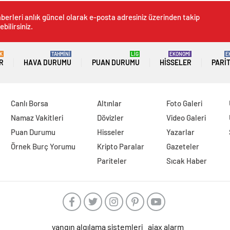
berleri anlık güncel olarak e-posta adresiniz üzerinden takip
ebilirsiniz.
K
TAHMİNİ
LİG
EKONOMİ
E
R
HAVA DURUMU
PUAN DURUMU
HISSELER
PARI
Canlı Borsa
Altınlar
Foto Galeri
Namaz Vakitleri
Dövizler
Video Galeri
Puan Durumu
Hisseler
Yazarlar
Örnek Burç Yorumu
Kripto Paralar
Gazeteler
Pariteler
Sıcak Haber
yangın algılama sistemleri
ajax alarm