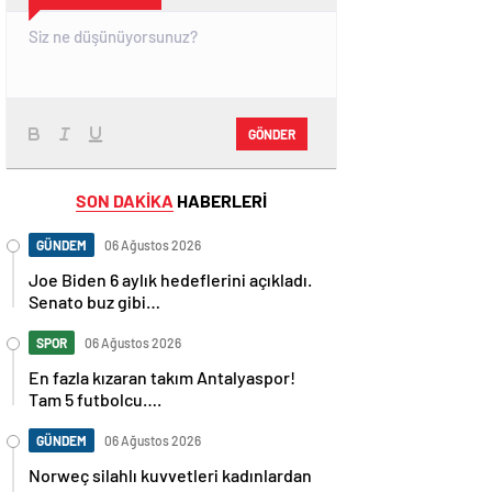
GÖNDER
SON DAKİKA
HABERLERİ
GÜNDEM
06 Ağustos 2026
Joe Biden 6 aylık hedeflerini açıkladı.
Senato buz gibi…
SPOR
06 Ağustos 2026
En fazla kızaran takım Antalyaspor!
Tam 5 futbolcu….
GÜNDEM
06 Ağustos 2026
Norweç silahlı kuvvetleri kadınlardan