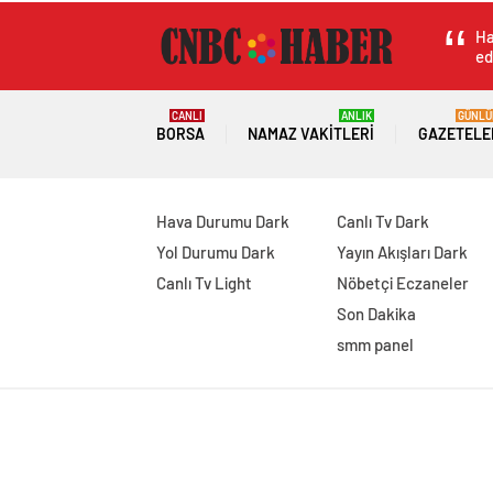
Ha
ed
CANLI
ANLIK
GÜNLÜ
BORSA
NAMAZ VAKITLERI
GAZETELE
Hava Durumu Dark
Canlı Tv Dark
Yol Durumu Dark
Yayın Akışları Dark
Canlı Tv Light
Nöbetçi Eczaneler
Son Dakika
smm panel