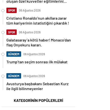
oluşan özel kuvvetler eğitimlerini
başlattı.
SPOR
06 Ağustos 2026
Cristiano Ronaldo’nun akıllara zarar
tüm kariyerinin istatistiğini çıkardık !
SPOR
06 Ağustos 2026
Galatasaray’a kötü haber! Monaco’dan
flaş Onyekuru kararı.
GÜNDEM
06 Ağustos 2026
Trump’tan seçim sonrası ilk mülakat
GÜNDEM
06 Ağustos 2026
Avusturya başbakanı Sebastian Kurz
ile ilgili bilinmeyenler
KATEGORİNİN POPÜLERLERİ