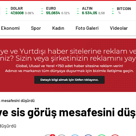
DOLAR
EURO
ALTIN
BITCOIN
47,6008
55,0834
6.534,05
%
0.06%
0.12%
0,58
Ekonomi
Spor
Kadın
Foto Galeri
Videolar
ş mesafesini düşürdü
ve sis görüş mesafesini dü