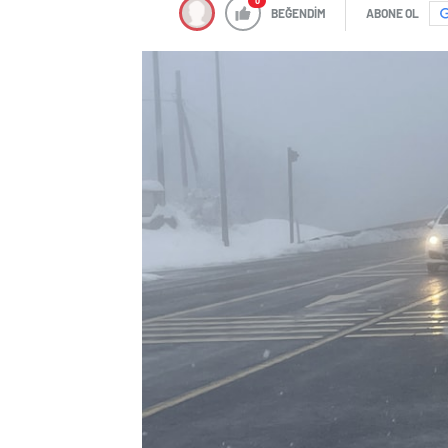
0
BEĞENDİM
ABONE OL