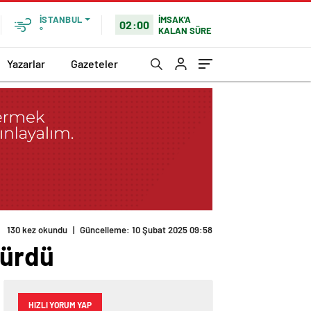
İMSAK'A
İSTANBUL
02:00
KALAN SÜRE
°
Yazarlar
Gazeteler
130 kez okundu
|
Güncelleme: 10 Şubat 2025 09:58
şürdü
HIZLI YORUM YAP