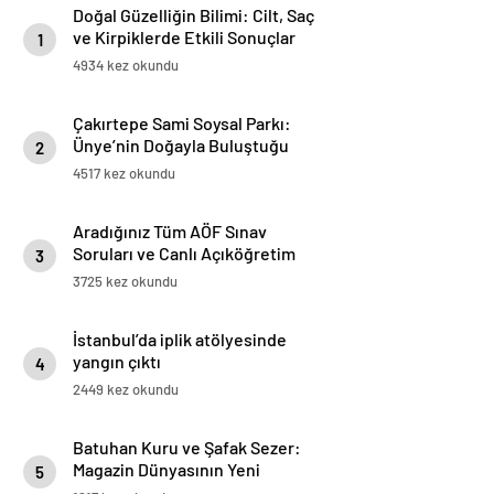
Doğal Güzelliğin Bilimi: Cilt, Saç
ve Kirpiklerde Etkili Sonuçlar
1
4934 kez okundu
Çakırtepe Sami Soysal Parkı:
Ünye’nin Doğayla Buluştuğu
2
Eşsiz Seyir Terası
4517 kez okundu
Aradığınız Tüm AÖF Sınav
Soruları ve Canlı Açıköğretim
3
Forumu Burada
3725 kez okundu
İstanbul’da iplik atölyesinde
yangın çıktı
4
2449 kez okundu
Batuhan Kuru ve Şafak Sezer:
Magazin Dünyasının Yeni
5
“Dynamic Duo”su!