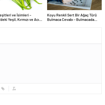
şitleri ve İsimleri –
Koyu Renkli Sert Bir Ağaç Türü
deki Yeşil, Kırmızı ve Acı
Bulmaca Cevabı – Bulmacada
ürleri Nelerdir?
Koyu Renkli Sert Bir Ağaç Türü