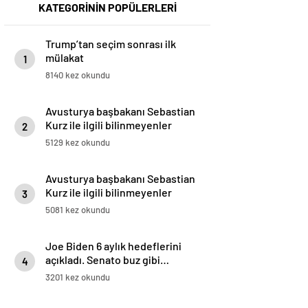
KATEGORİNİN POPÜLERLERİ
Trump’tan seçim sonrası ilk
mülakat
1
8140 kez okundu
Avusturya başbakanı Sebastian
Kurz ile ilgili bilinmeyenler
2
5129 kez okundu
Avusturya başbakanı Sebastian
Kurz ile ilgili bilinmeyenler
3
5081 kez okundu
Joe Biden 6 aylık hedeflerini
açıkladı. Senato buz gibi…
4
3201 kez okundu