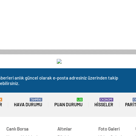
berleri anlık güncel olarak e-posta adresiniz üzerinden takip
ebilirsiniz.
K
TAHMİNİ
LİG
EKONOMİ
E
R
HAVA DURUMU
PUAN DURUMU
HISSELER
PARI
Canlı Borsa
Altınlar
Foto Galeri