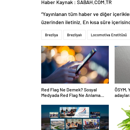
Haber Kaynak : SABAH.COM.TR
“Yayınlanan tüm haber ve diğer içerikler i
üzerinden iletiniz. En kısa süre içerisin
Brezilya
Brezilyalı
Locomotiva Enstitüsü
Red Flag Ne Demek? Sosyal
ÖSYM, Y
Medyada Red Flag Ne Anlama
adaylara
Gelir?
güncell