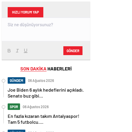
HIZLI YORUM YAP
GÖNDER
SON DAKİKA
HABERLERİ
GÜNDEM
06 Ağustos 2026
Joe Biden 6 aylık hedeflerini açıkladı.
Senato buz gibi…
SPOR
06 Ağustos 2026
En fazla kızaran takım Antalyaspor!
Tam 5 futbolcu….