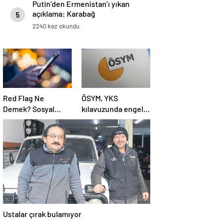
Putin’den Ermenistan’ı yıkan
açıklama: Karabağ
5
Azerbaycan’ın ayrılmaz bir
2240 kez okundu
parçasıdır!
Red Flag Ne
ÖSYM, YKS
Demek? Sosyal
kılavuzunda engelli
Medyada Red Flag
adaylara ilişkin
Ne Anlama Gelir?
sağlık şartlarını
güncelledi
Ustalar çırak bulamıyor