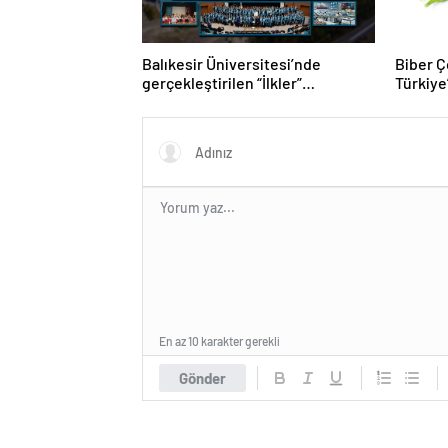
Balıkesir Üniversitesi’nde
Biber Çe
gerçekleştirilen “İlkler”
Türkiye’
üniversitenin geleceğini
Biber T
şekillendiriyor
En az 10 karakter gerekli
Gönder