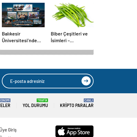
Balıkesir
Biber Çeşitleri ve
Üniversitesi’nde
İsimleri –
gerçekleştirilen
Türkiye’deki Yeşil,
“İlkler”
Kırmızı ve Acı Biber
üniversitenin
Türleri Nelerdir?
geleceğini
şekillendiriyor
KONOMİ
TRAFİK
CANLI
TELER
YOL DURUMU
KRIPTO PARALAR
Üye Giriş