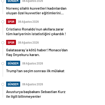
GÜNDEM
06 Ağustos 2026
Norweç silahlı kuvvetleri kadınlardan
oluşan özel kuvvetler eğitimlerini
başlattı.
SPOR
06 Ağustos 2026
Cristiano Ronaldo’nun akıllara zarar
tüm kariyerinin istatistiğini çıkardık !
SPOR
06 Ağustos 2026
Galatasaray’a kötü haber! Monaco’dan
flaş Onyekuru kararı.
GÜNDEM
06 Ağustos 2026
Trump’tan seçim sonrası ilk mülakat
GÜNDEM
06 Ağustos 2026
Avusturya başbakanı Sebastian Kurz
ile ilgili bilinmeyenler