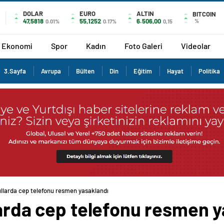
DOLAR
EURO
ALTIN
BITCOIN
47,5818
55,1252
6.506,00
%
0.01%
0.17%
0,15
Ekonomi
Spor
Kadın
Foto Galeri
Videolar
3.Sayfa
Avrupa
Bülten
Din
Eğitim
Hayat
Politika
ullarda cep telefonu resmen yasaklandı
larda cep telefonu resmen 