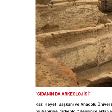
“GIDANIN DA ARKEOLOJİSİ”
Kazı Heyeti Başkanı ve Anadolu Ünivers
muhabirine, “arkeoloji” denilince akla yap