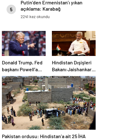
Putin’den Ermenistan’ı yıkan
açıklama: Karabağ
5
Azerbaycan’ın ayrılmaz bir
2241 kez okundu
parçasıdır!
Donald Trump, Fed
Hindistan Dışişleri
başkanı Powell’a
Bakanı Jaishankar:
hakaret etti: Aptal
Gerilimi artırmak
gibi bir niyetimiz
yok
Pakistan ordusu: Hindistan’a ait 25 İHA