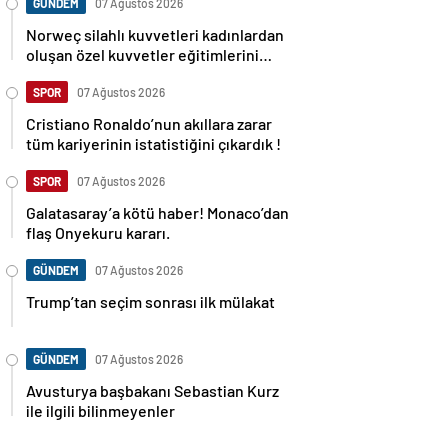
GÜNDEM
07 Ağustos 2026
Norweç silahlı kuvvetleri kadınlardan
oluşan özel kuvvetler eğitimlerini
başlattı.
SPOR
07 Ağustos 2026
Cristiano Ronaldo’nun akıllara zarar
tüm kariyerinin istatistiğini çıkardık !
SPOR
07 Ağustos 2026
Galatasaray’a kötü haber! Monaco’dan
flaş Onyekuru kararı.
GÜNDEM
07 Ağustos 2026
Trump’tan seçim sonrası ilk mülakat
GÜNDEM
07 Ağustos 2026
Avusturya başbakanı Sebastian Kurz
ile ilgili bilinmeyenler