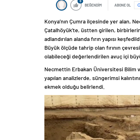
0
BEĞENDİM
ABONE OL
Konya’nın Çumra ilçesinde yer alan, Neo
Çatalhöyük’te, üstten girilen, birbirler
adlandırılan alanda fırın yapısı keşfedild
Büyük ölçüde tahrip olan fırının çevres
olabileceği değerlendirilen avuç içi bü
Necmettin Erbakan Üniversitesi Bilim 
yapılan analizlerde, süngerimsi kalıntı
ekmek olduğu belirlendi.