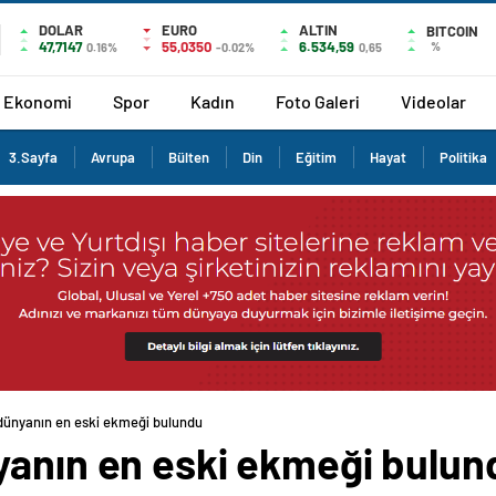
DOLAR
EURO
ALTIN
BITCOIN
47,7147
55,0350
6.534,59
%
0.16%
-0.02%
0,65
Ekonomi
Spor
Kadın
Foto Galeri
Videolar
3.Sayfa
Avrupa
Bülten
Din
Eğitim
Hayat
Politika
dünyanın en eski ekmeği bulundu
yanın en eski ekmeği bulun