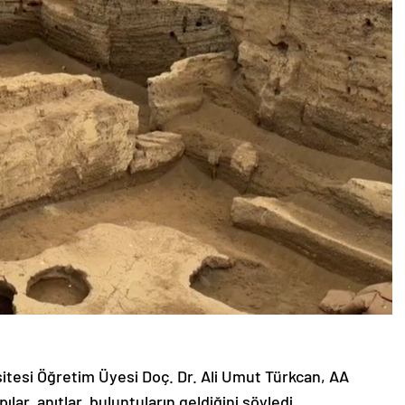
itesi Öğretim Üyesi Doç. Dr. Ali Umut Türkcan, AA
ılar, anıtlar, buluntuların geldiğini söyledi.