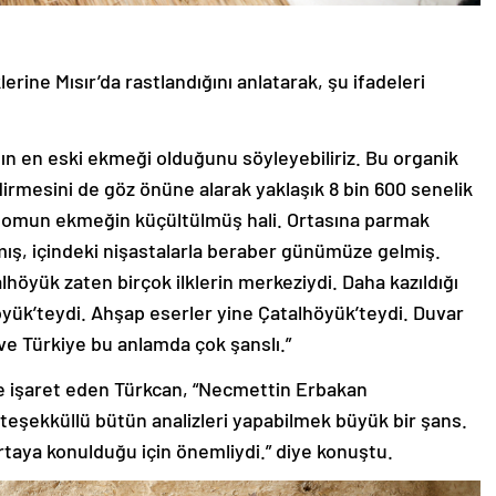
rine Mısır’da rastlandığını anlatarak, şu ifadeleri
n en eski ekmeği olduğunu söyleyebiliriz. Bu organik
ndirmesini de göz önüne alarak yaklaşık 8 bin 600 senelik
Somun ekmeğin küçültülmüş hali. Ortasına parmak
ış, içindeki nişastalarla beraber günümüze gelmiş.
höyük zaten birçok ilklerin merkeziydi. Daha kazıldığı
öyük’teydi. Ahşap eserler yine Çatalhöyük’teydi. Duvar
ve Türkiye bu anlamda çok şanslı.”
ne işaret eden Türkcan, “Necmettin Erbakan
teşekküllü bütün analizleri yapabilmek büyük bir şans.
ortaya konulduğu için önemliydi.” diye konuştu.