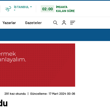
İMSAK'A
İSTANBUL
02:00
KALAN SÜRE
°
Yazarlar
Gazeteler
du