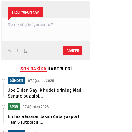
HIZLI YORUM YAP
GÖNDER
SON DAKİKA
HABERLERİ
GÜNDEM
07 Ağustos 2026
Joe Biden 6 aylık hedeflerini açıkladı.
Senato buz gibi…
SPOR
07 Ağustos 2026
En fazla kızaran takım Antalyaspor!
Tam 5 futbolcu….