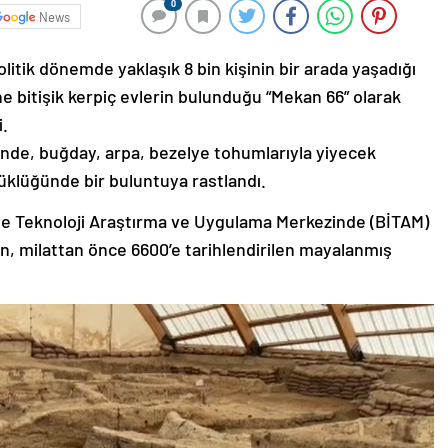
0
News
litik dönemde yaklaşık 8 bin kişinin bir arada yaşadığı
ine bitişik kerpiç evlerin bulunduğu “Mekan 66” olarak
i.
inde, buğday, arpa, bezelye tohumlarıyla yiyecek
yüklüğünde bir buluntuya rastlandı.
ve Teknoloji Araştırma ve Uygulama Merkezinde (BİTAM)
nın, milattan önce 6600’e tarihlendirilen mayalanmış