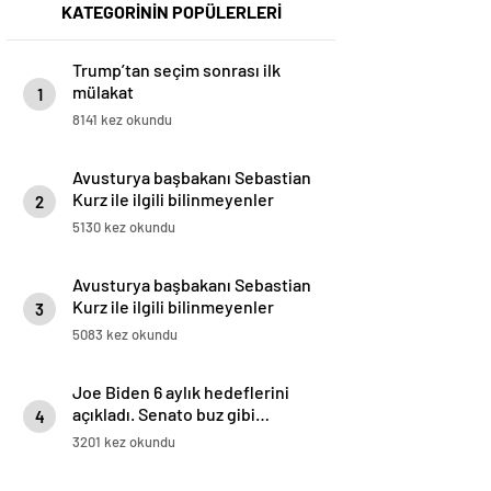
KATEGORİNİN POPÜLERLERİ
Trump’tan seçim sonrası ilk
mülakat
1
8141 kez okundu
Avusturya başbakanı Sebastian
Kurz ile ilgili bilinmeyenler
2
5130 kez okundu
Avusturya başbakanı Sebastian
Kurz ile ilgili bilinmeyenler
3
5083 kez okundu
Joe Biden 6 aylık hedeflerini
açıkladı. Senato buz gibi…
4
3201 kez okundu