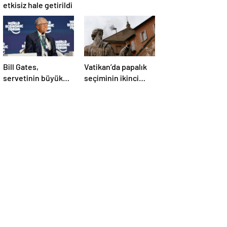
etkisiz hale getirildi
Bill Gates,
Vatikan’da papalık
servetinin büyük
seçiminin ikinci
kısmını vakfa
gününde de sonuç
bağışlayacak
alınamadı