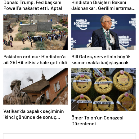
Donald Trump, Fed başkanı
Hindistan Dışişleri Bakanı
Powell’a hakaret etti: Aptal
Jaishankar: Gerilimi artırmak
gibi bir niyetimiz yok
Pakistan ordusu: Hindistan’a
Bill Gates, servetinin büyük
ait 25 İHA etkisiz hale getirildi
kısmını vakfa bağışlayacak
Vatikan’da papalık seçiminin
ikinci gününde de sonuç
Ömer Tolon’un Cenazesi
alınamadı
Düzenlendi