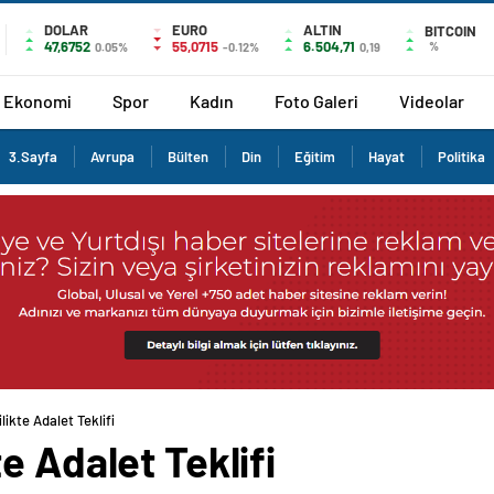
DOLAR
EURO
ALTIN
BITCOIN
47,6752
55,0715
6.504,71
%
0.05%
-0.12%
0,19
Ekonomi
Spor
Kadın
Foto Galeri
Videolar
3.Sayfa
Avrupa
Bülten
Din
Eğitim
Hayat
Politika
ikte Adalet Teklifi
e Adalet Teklifi