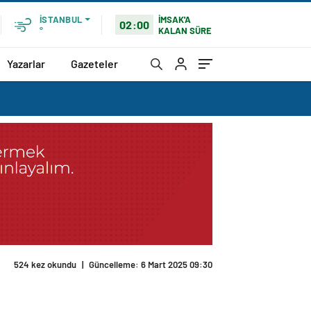
İMSAK'A
İSTANBUL
02:00
KALAN SÜRE
°
Yazarlar
Gazeteler