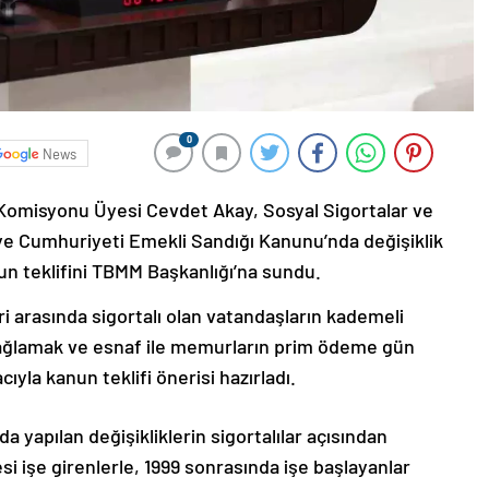
0
News
 Komisyonu Üyesi Cevdet Akay, Sosyal Sigortalar ve
iye Cumhuriyeti Emekli Sandığı Kanunu’nda değişiklik
nun teklifini TBMM Başkanlığı’na sundu.
ri arasında sigortalı olan vatandaşların kademeli
sağlamak ve esnaf ile memurların prim ödeme gün
yla kanun teklifi önerisi hazırladı.
a yapılan değişikliklerin sigortalılar açısından
cesi işe girenlerle, 1999 sonrasında işe başlayanlar