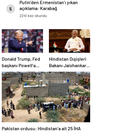
Putin’den Ermenistan’ı yıkan
açıklama: Karabağ
5
Azerbaycan’ın ayrılmaz bir
2241 kez okundu
parçasıdır!
Donald Trump, Fed
Hindistan Dışişleri
başkanı Powell’a
Bakanı Jaishankar:
hakaret etti: Aptal
Gerilimi artırmak
gibi bir niyetimiz
yok
Pakistan ordusu: Hindistan’a ait 25 İHA