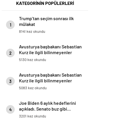
KATEGORİNİN POPÜLERLERİ
Trump’tan seçim sonrası ilk
mülakat
1
8141 kez okundu
Avusturya başbakanı Sebastian
Kurz ile ilgili bilinmeyenler
2
5130 kez okundu
Avusturya başbakanı Sebastian
Kurz ile ilgili bilinmeyenler
3
5083 kez okundu
Joe Biden 6 aylık hedeflerini
açıkladı. Senato buz gibi…
4
3201 kez okundu