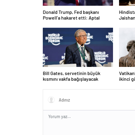
Donald Trump, Fed başkanı
Hindist
Powell’a hakaret etti: Aptal
Jaishan
bir niy
Bill Gates, servetinin büyük
Vatikan
kısmını vakfa bağışlayacak
ikinci 
alınama