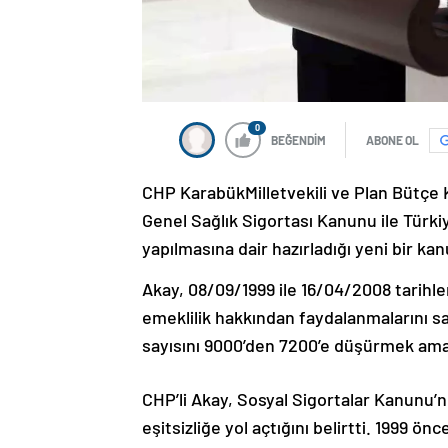
0
BEĞENDİM
ABONE OL
CHP KarabükMilletvekili ve Plan Bütçe
Genel Sağlık Sigortası Kanunu ile Türk
yapılmasına dair hazırladığı yeni bir ka
Akay, 08/09/1999 ile 16/04/2008 tarihle
emeklilik hakkından faydalanmalarını 
sayısını 9000’den 7200’e düşürmek amacı
CHP’li Akay, Sosyal Sigortalar Kanunu’nd
eşitsizliğe yol açtığını belirtti. 1999 ön