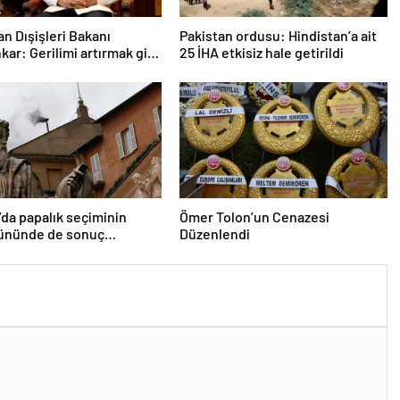
an Dışişleri Bakanı
Pakistan ordusu: Hindistan’a ait
kar: Gerilimi artırmak gibi
25 İHA etkisiz hale getirildi
etimiz yok
’da papalık seçiminin
Ömer Tolon’un Cenazesi
gününde de sonuç
Düzenlendi
dı