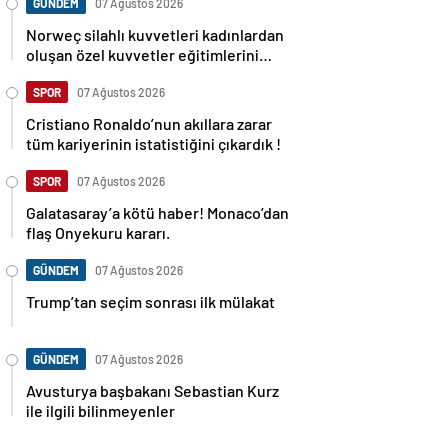
GÜNDEM
07 Ağustos 2026
Norweç silahlı kuvvetleri kadınlardan
oluşan özel kuvvetler eğitimlerini
başlattı.
SPOR
07 Ağustos 2026
Cristiano Ronaldo’nun akıllara zarar
tüm kariyerinin istatistiğini çıkardık !
SPOR
07 Ağustos 2026
Galatasaray’a kötü haber! Monaco’dan
flaş Onyekuru kararı.
GÜNDEM
07 Ağustos 2026
Trump’tan seçim sonrası ilk mülakat
GÜNDEM
07 Ağustos 2026
Avusturya başbakanı Sebastian Kurz
ile ilgili bilinmeyenler