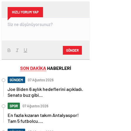
HIZLI YORUM YAP
GÖNDER
SON DAKİKA
HABERLERİ
GÜNDEM
07 Ağustos 2026
Joe Biden 6 aylık hedeflerini açıkladı.
Senato buz gibi…
SPOR
07 Ağustos 2026
En fazla kızaran takım Antalyaspor!
Tam 5 futbolcu….