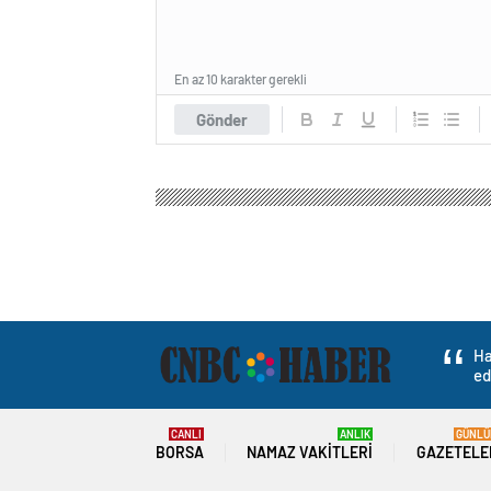
En az 10 karakter gerekli
Gönder
Cnbc Haber
Gündem
Politika
Dolandırıcı Ba
Dolandırıcı Bandır