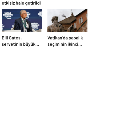
etkisiz hale getirildi
Bill Gates,
Vatikan’da papalık
servetinin büyük
seçiminin ikinci
kısmını vakfa
gününde de sonuç
bağışlayacak
alınamadı