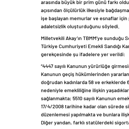
arasında büyük bir prim günü farkı ol
açısından ölçülürlük ilkesiyle bağdaşma
işe başlayan memurlar ve esnaflar için
adaletsizlik oluşturduğunu söyledi.
Milletvekili Akay’ın TBMM’ye sunduğu So
Türkiye Cumhuriyeti Emekli Sandığı Kan
gerekçesinde şu ifadelere yer verildi:
“4447 sayılı Kanunun yürürlüğe girmesin
Kanunun geçiş hükümlerinden yararlana
doğrudan kadınlarda 58 ve erkeklerde 
nedeniyle emekliliğine ilişkin yaşadıklar
sağlanmakta; 5510 sayılı Kanunun emekli
17/4/2008 tarihine kadar olan sürede sig
düzenlemesi yapılmakta ve bunlara ili
Diğer yandan, farklı statülerdeki sigor