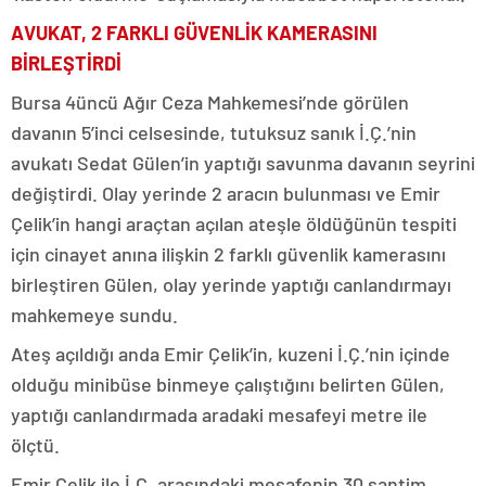
AVUKAT, 2 FARKLI GÜVENLİK KAMERASINI
BİRLEŞTİRDİ
Bursa 4üncü Ağır Ceza Mahkemesi’nde görülen
davanın 5’inci celsesinde, tutuksuz sanık İ.Ç.’nin
avukatı Sedat Gülen’in yaptığı savunma davanın seyrini
değiştirdi. Olay yerinde 2 aracın bulunması ve Emir
Çelik’in hangi araçtan açılan ateşle öldüğünün tespiti
için cinayet anına ilişkin 2 farklı güvenlik kamerasını
birleştiren Gülen, olay yerinde yaptığı canlandırmayı
mahkemeye sundu.
Ateş açıldığı anda Emir Çelik’in, kuzeni İ.Ç.’nin içinde
olduğu minibüse binmeye çalıştığını belirten Gülen,
yaptığı canlandırmada aradaki mesafeyi metre ile
ölçtü.
Emir Çelik ile İ.Ç. arasındaki mesafenin 30 santim