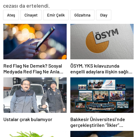
cezası da ertelendi.
Ateş
Cinayet
Emir Çelik
Gözaltına
Olay
Red Flag Ne Demek? Sosyal
ÖSYM, YKS kılavuzunda
Medyada Red Flag Ne Anlama
engelli adaylara ilişkin sağlık
Gelir?
şartlarını güncelledi
Ustalar çırak bulamıyor
Balıkesir Üniversitesi’nde
gerçekleştirilen “İlkler”
üniversitenin geleceğini
şekillendiriyor