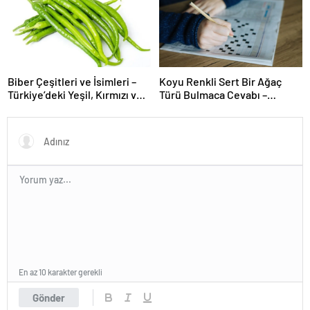
Biber Çeşitleri ve İsimleri –
Koyu Renkli Sert Bir Ağaç
Türkiye’deki Yeşil, Kırmızı ve
Türü Bulmaca Cevabı –
Acı Biber Türleri Nelerdir?
Bulmacada Koyu Renkli Sert
Bir Ağaç Türü
En az 10 karakter gerekli
Gönder