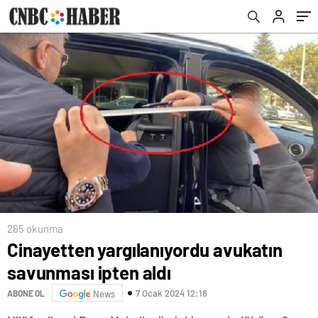
265 okunma
Cinayetten yargılanıyordu avukatın
savunması ipten aldı
7 Ocak 2024 12:18
ABONE OL
News