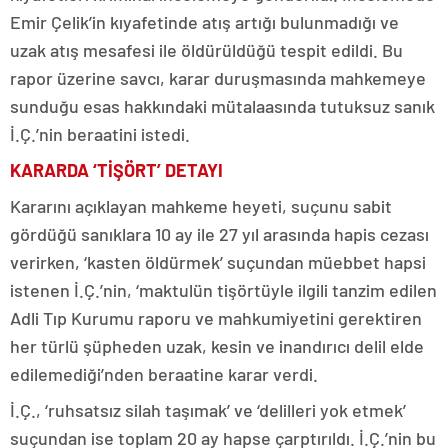
Emir Çelik’in kıyafetinde atış artığı bulunmadığı ve
uzak atış mesafesi ile öldürüldüğü tespit edildi. Bu
rapor üzerine savcı, karar duruşmasında mahkemeye
sunduğu esas hakkındaki mütalaasında tutuksuz sanık
İ.Ç.’nin beraatini istedi.
KARARDA ‘TİŞÖRT’ DETAYI
Kararını açıklayan mahkeme heyeti, suçunu sabit
gördüğü sanıklara 10 ay ile 27 yıl arasında hapis cezası
verirken, ‘kasten öldürmek’ suçundan müebbet hapsi
istenen İ.Ç.’nin, ‘maktulün tişörtüyle ilgili tanzim edilen
Adli Tıp Kurumu raporu ve mahkumiyetini gerektiren
her türlü şüpheden uzak, kesin ve inandırıcı delil elde
edilemediği’nden beraatine karar verdi.
İ.Ç., ‘ruhsatsız silah taşımak’ ve ‘delilleri yok etmek’
suçundan ise toplam 20 ay hapse çarptırıldı. İ.Ç.’nin bu