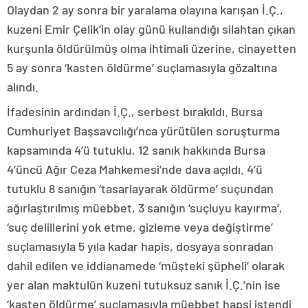
Olaydan 2 ay sonra bir yaralama olayına karışan İ.Ç.,
kuzeni Emir Çelik’in olay günü kullandığı silahtan çıkan
kurşunla öldürülmüş olma ihtimali üzerine, cinayetten
5 ay sonra ‘kasten öldürme’ suçlamasıyla gözaltına
alındı.
İfadesinin ardından İ.Ç., serbest bırakıldı. Bursa
Cumhuriyet Başsavcılığı’nca yürütülen soruşturma
kapsamında 4’ü tutuklu, 12 sanık hakkında Bursa
4’üncü Ağır Ceza Mahkemesi’nde dava açıldı. 4’ü
tutuklu 8 sanığın ‘tasarlayarak öldürme’ suçundan
ağırlaştırılmış müebbet, 3 sanığın ‘suçluyu kayırma’,
‘suç delillerini yok etme, gizleme veya değiştirme’
suçlamasıyla 5 yıla kadar hapis, dosyaya sonradan
dahil edilen ve iddianamede ‘müşteki şüpheli’ olarak
yer alan maktulün kuzeni tutuksuz sanık İ.Ç.’nin ise
‘kasten öldürme’ suçlamasıyla müebbet hapsi istendi.