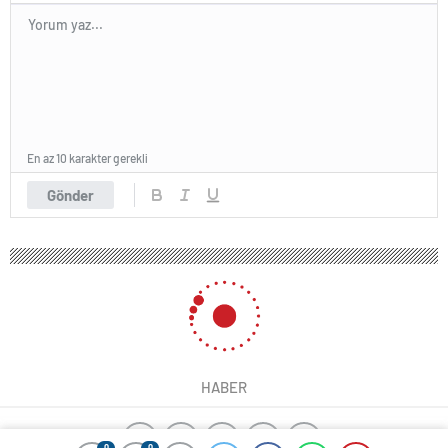
En az 10 karakter gerekli
Gönder
0
0
0
0