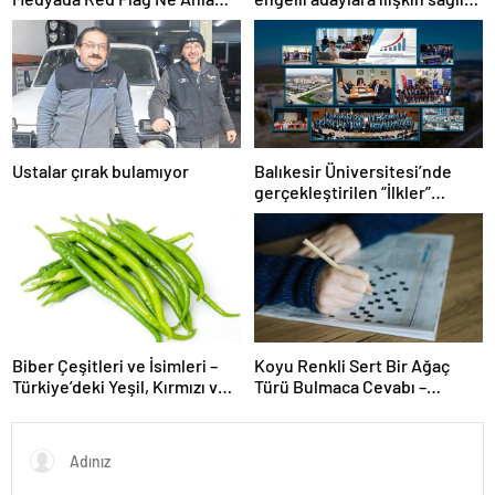
Gelir?
şartlarını güncelledi
Ustalar çırak bulamıyor
Balıkesir Üniversitesi’nde
gerçekleştirilen “İlkler”
üniversitenin geleceğini
şekillendiriyor
Biber Çeşitleri ve İsimleri –
Koyu Renkli Sert Bir Ağaç
Türkiye’deki Yeşil, Kırmızı ve
Türü Bulmaca Cevabı –
Acı Biber Türleri Nelerdir?
Bulmacada Koyu Renkli Sert
Bir Ağaç Türü