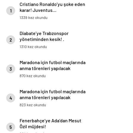
Cristiano Ronaldo’yu şoke eden
karar! Juventus…
1
1339 kez okundu
Diabate’ye Trabzonspor
yönetiminden kesik! .
2
1310 kez okundu
Maradona için futbol maçlarında
anma törenleri yapılacak
3
870 kez okundu
Maradona için futbol maçlarında
anma törenleri yapılacak
4
823 kez okundu
Fenerbahçe’ye Ada’dan Mesut
Özil müjdesi!
5