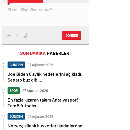
GÖNDER
SON DAKİKA
HABERLERİ
GÜNDEM
07 Ağustos 2026
Joe Biden 6 aylık hedeflerini açıkladı.
Senato buz gibi…
SPOR
07 Ağustos 2026
En fazla kızaran takım Antalyaspor!
Tam 5 futbolcu….
GÜNDEM
07 Ağustos 2026
Norweç silahlı kuvvetleri kadınlardan