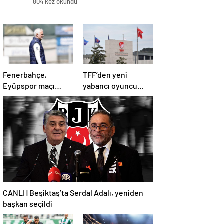
804 kez okundu
Fenerbahçe,
TFF’den yeni
Eyüpspor maçı
yabancı oyuncu
hazırlıklarına devam
kuralına revize!
etti
CANLI | Beşiktaş’ta Serdal Adalı, yeniden
başkan seçildi