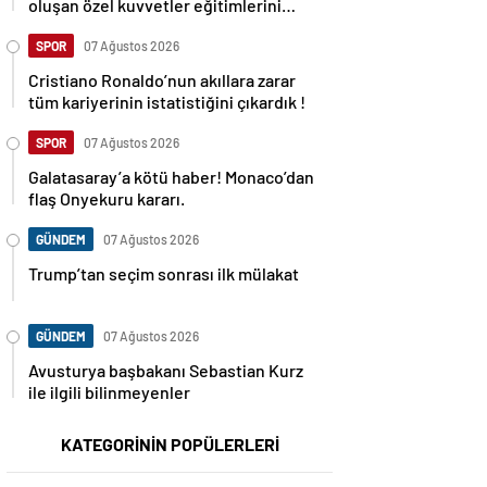
oluşan özel kuvvetler eğitimlerini
başlattı.
SPOR
07 Ağustos 2026
Cristiano Ronaldo’nun akıllara zarar
tüm kariyerinin istatistiğini çıkardık !
SPOR
07 Ağustos 2026
Galatasaray’a kötü haber! Monaco’dan
flaş Onyekuru kararı.
GÜNDEM
07 Ağustos 2026
Trump’tan seçim sonrası ilk mülakat
GÜNDEM
07 Ağustos 2026
Avusturya başbakanı Sebastian Kurz
ile ilgili bilinmeyenler
KATEGORİNİN POPÜLERLERİ