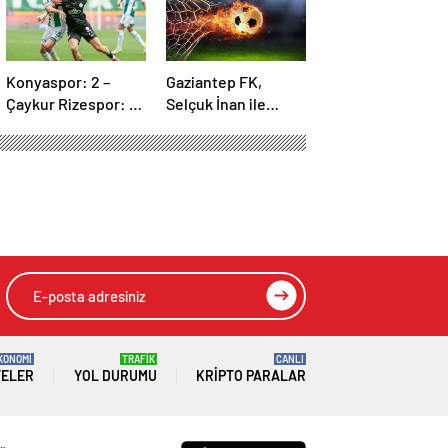
Konyaspor: 2 –
Gaziantep FK,
Çaykur Rizespor: 1 |
Selçuk İnan ile
MAÇ SONUCU
yolları ayırdı
KONOMİ
TRAFİK
CANLI
TELER
YOL DURUMU
KRIPTO PARALAR