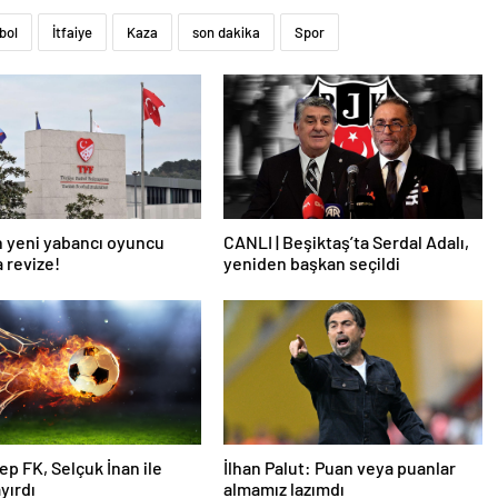
bol
İtfaiye
Kaza
son dakika
Spor
 yeni yabancı oyuncu
CANLI | Beşiktaş’ta Serdal Adalı,
a revize!
yeniden başkan seçildi
ep FK, Selçuk İnan ile
İlhan Palut: Puan veya puanlar
ayırdı
almamız lazımdı