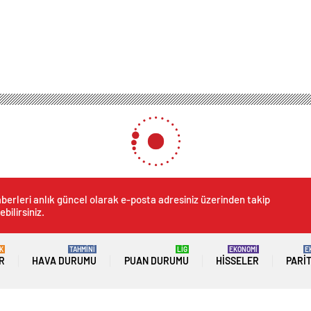
berleri anlık güncel olarak e-posta adresiniz üzerinden takip
ebilirsiniz.
K
TAHMİNİ
LİG
EKONOMİ
E
R
HAVA DURUMU
PUAN DURUMU
HISSELER
PARI