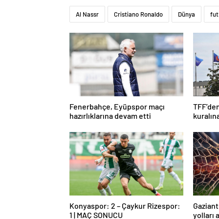
Al Nassr
Cristiano Ronaldo
Dünya
fut
Fenerbahçe, Eyüpspor maçı
TFF’den
hazırlıklarına devam etti
kuralın
Konyaspor: 2 – Çaykur Rizespor:
Gaziant
1 | MAÇ SONUCU
yolları 