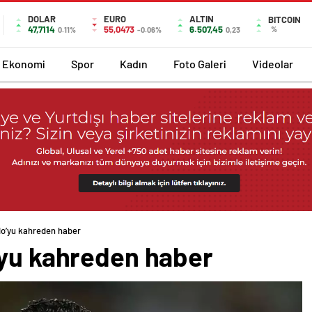
DOLAR
EURO
ALTIN
BITCOIN
47,7114
55,0473
6.507,45
%
0.11%
-0.06%
0,23
Ekonomi
Spor
Kadın
Foto Galeri
Videolar
do’yu kahreden haber
’yu kahreden haber