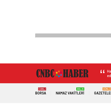
Ha
ed
CANLI
ANLIK
GÜNLÜ
BORSA
NAMAZ VAKITLERI
GAZETELE