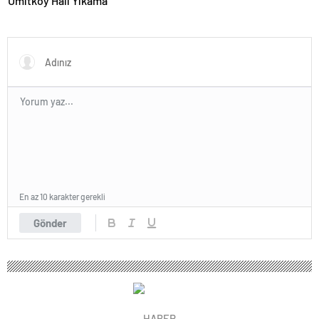
Ümitköy Halı Yıkama
En az 10 karakter gerekli
Gönder
HABER