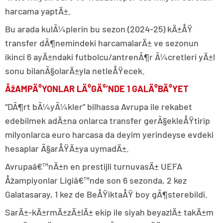
harcama yaptÄ±.
Bu arada kulÃ¼plerin bu sezon (2024-25) kÄ±ÅŸ
transfer dÃ¶nemindeki harcamalarÄ± ve sezonun
ikinci 6 ayÄ±ndaki futbolcu/antrenÃ¶r Ã¼cretleri yÄ±l
sonu bilanÃ§olarÄ±yla netleÅŸecek.
ÅžAMPÄ°YONLAR LÄ°GÄ°’NDE 1 GALÄ°BÄ°YET
“DÃ¶rt bÃ¼yÃ¼kler” bilhassa Avrupa ile rekabet
edebilmek adÄ±na onlarca transfer gerÃ§ekleÅŸtirip
milyonlarca euro harcasa da deyim yerindeyse evdeki
hesaplar Ã§arÅŸÄ±ya uymadÄ±.
Avrupaâ€™nÄ±n en prestijli turnuvasÄ± UEFA
Åžampiyonlar Ligiâ€™nde son 6 sezonda, 2 kez
Galatasaray, 1 kez de BeÅŸiktaÅŸ boy gÃ¶sterebildi.
SarÄ±-kÄ±rmÄ±zÄ±lÄ± ekip ile siyah beyazlÄ± takÄ±m