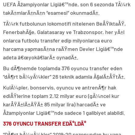
UEFA Åžampiyonlar Ligiâ€™nde, son 6 sezonda TÃ¼rk
takÄ±mlarÄ±nÄ±n “esamesi” okunmadÄ±.
TÃ¼rk futbolunun lokomotifi nitelenen BeÅŸiktaÅŸ,
FenerbahÃ§e, Galatasaray ve Trabzonspor, her yÄ±l
onlarca futbolu transfer edip milyonlarca euro
harcama yapmasÄ±na raÄŸmen Devler Ligiâ€™nde
adeta â€œyokâ€larÄ± oynadÄ±.
Bu dÃ¶nemde toplamda 376 oyuncu transfer eden
“dÃ¶rt bÃ¼yÃ¼kler” 26 teknik adamla Ã§alÄ±ÅŸtÄ±.
KulÃ¼pler, bonservis, oyuncu ve antrenÃ¶r hak
ediÅŸlerine toplam 2,12 milyar euro (gÃ¼ncel kur
karÅŸÄ±lÄ±ÄŸÄ± 85 milyar lira) harcadÄ± ve
Åžampiyonlar Ligiâ€™nde sadece 1 galibiyet alabildi.
376 OYUNCU TRANSFER EDÄ°LDÄ°
“DÃ¶rt bÃ¼yÃ¼kler” 2019-20 sezonundan bu yana