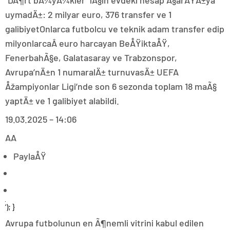
“DÃ¶rt bÃ¼yÃ¼kler” iÃ§in evdeki hesap Ã§arÅŸÄ±ya
uymadÄ±: 2 milyar euro, 376 transfer ve 1
galibiyetOnlarca futbolcu ve teknik adam transfer edip
milyonlarcaÂ euro harcayan BeÅŸiktaÅŸ,
FenerbahÃ§e, Galatasaray ve Trabzonspor,
Avrupa’nÄ±n 1 numaralÄ± turnuvasÄ± UEFA
Åžampiyonlar Ligi’nde son 6 sezonda toplam 18 maÃ§
yaptÄ± ve 1 galibiyet alabildi.
19.03.2025 – 14:06
AA
PaylaÅŸ
‘); }
Avrupa futbolunun en Ã¶nemli vitrini kabul edilen