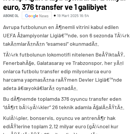
euro, 376 transfer ve 1 galibiyet
19 Mart 2025 16:54
ABONE OL
News
Avrupa futbolunun en Ã¶nemli vitrini kabul edilen
UEFA Åžampiyonlar Ligiâ€™nde, son 6 sezonda TÃ¼rk
takÄ±mlarÄ±nÄ±n “esamesi” okunmadÄ±.
TÃ¼rk futbolunun lokomotifi nitelenen BeÅŸiktaÅŸ,
FenerbahÃ§e, Galatasaray ve Trabzonspor, her yÄ±l
onlarca futbolu transfer edip milyonlarca euro
harcama yapmasÄ±na raÄŸmen Devler Ligiâ€™nde
adeta â€œyokâ€larÄ± oynadÄ±.
Bu dÃ¶nemde toplamda 376 oyuncu transfer eden
“dÃ¶rt bÃ¼yÃ¼kler” 26 teknik adamla Ã§alÄ±ÅŸtÄ±.
KulÃ¼pler, bonservis, oyuncu ve antrenÃ¶r hak
ediÅŸlerine toplam 2,12 milyar euro (gÃ¼ncel kur