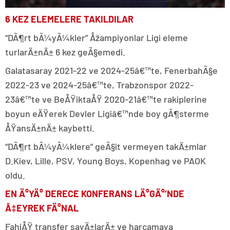
6 KEZ ELEMELERE TAKILDILAR
“DÃ¶rt bÃ¼yÃ¼kler” Åžampiyonlar Ligi eleme
turlarÄ±nÄ± 6 kez geÃ§emedi.
Galatasaray 2021-22 ve 2024-25â€™te, FenerbahÃ§e
2022-23 ve 2024-25â€™te, Trabzonspor 2022-
23â€™te ve BeÅŸiktaÅŸ 2020-21â€™te rakiplerine
boyun eÄŸerek Devler Ligiâ€™nde boy gÃ¶sterme
ÅŸansÄ±nÄ± kaybetti.
“DÃ¶rt bÃ¼yÃ¼klere” geÃ§it vermeyen takÄ±mlar
D.Kiev, Lille, PSV, Young Boys, Kopenhag ve PAOK
oldu.
EN Ä°YÄ° DERECE KONFERANS LÄ°GÄ°’NDE
Ã‡EYREK FÄ°NAL
FahiÅŸ transfer sayÄ±larÄ± ve harcamaya