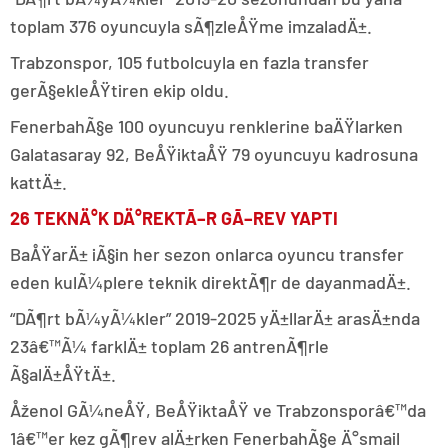
toplam 376 oyuncuyla sÃ¶zleÅŸme imzaladÄ±.
Trabzonspor, 105 futbolcuyla en fazla transfer
gerÃ§ekleÅŸtiren ekip oldu.
FenerbahÃ§e 100 oyuncuyu renklerine baÄŸlarken
Galatasaray 92, BeÅŸiktaÅŸ 79 oyuncuyu kadrosuna
kattÄ±.
26 TEKNÄ°K DÄ°REKTÃ–R GÃ–REV YAPTI
BaÅŸarÄ± iÃ§in her sezon onlarca oyuncu transfer
eden kulÃ¼plere teknik direktÃ¶r de dayanmadÄ±.
“DÃ¶rt bÃ¼yÃ¼kler” 2019-2025 yÄ±llarÄ± arasÄ±nda
23â€™Ã¼ farklÄ± toplam 26 antrenÃ¶rle
Ã§alÄ±ÅŸtÄ±.
Åženol GÃ¼neÅŸ, BeÅŸiktaÅŸ ve Trabzonsporâ€™da
1â€™er kez gÃ¶rev alÄ±rken FenerbahÃ§e Ä°smail