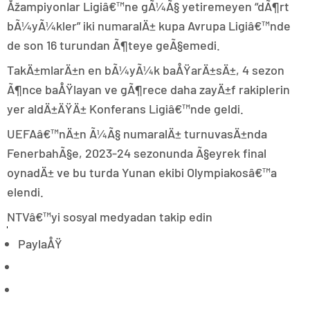
Åžampiyonlar Ligiâ€™ne gÃ¼Ã§ yetiremeyen “dÃ¶rt
bÃ¼yÃ¼kler” iki numaralÄ± kupa Avrupa Ligiâ€™nde
de son 16 turundan Ã¶teye geÃ§emedi.
TakÄ±mlarÄ±n en bÃ¼yÃ¼k baÅŸarÄ±sÄ±, 4 sezon
Ã¶nce baÅŸlayan ve gÃ¶rece daha zayÄ±f rakiplerin
yer aldÄ±ÄŸÄ± Konferans Ligiâ€™nde geldi.
UEFAâ€™nÄ±n Ã¼Ã§ numaralÄ± turnuvasÄ±nda
FenerbahÃ§e, 2023-24 sezonunda Ã§eyrek final
oynadÄ± ve bu turda Yunan ekibi Olympiakosâ€™a
elendi.
NTVâ€™yi sosyal medyadan takip edin
PaylaÅŸ