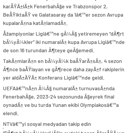
karÅŸÄ±lÄ±k FenerbahÃ§e ve Trabzonspor 2,
BeÅŸiktaÅŸ ve Galatasaray da 1â€™er sezon Avrupa
kupalarÄ±na katÄ±lamadÄ±.
Åžampiyonlar Ligiâ€™ne gÃ¼Ã§ yetiremeyen “dÃ¶rt
bÃ¼yÃ¼kler” iki numaralÄ± kupa Avrupa Ligiâ€™nde
de son 16 turundan Ã¶teye geÃ§emedi.
TakÄ±mlarÄ±n en bÃ¼yÃ¼k baÅŸarÄ±sÄ±, 4 sezon
Ã¶nce baÅŸlayan ve gÃ¶rece daha zayÄ±f rakiplerin
yer aldÄ±ÄŸÄ± Konferans Ligiâ€™nde geldi.
UEFAâ€™nÄ±n Ã¼Ã§ numaralÄ± turnuvasÄ±nda
FenerbahÃ§e, 2023-24 sezonunda Ã§eyrek final
oynadÄ± ve bu turda Yunan ekibi Olympiakosâ€™a
elendi.
NTVâ€™yi sosyal medyadan takip edin