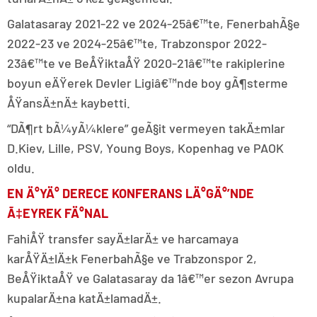
Galatasaray 2021-22 ve 2024-25â€™te, FenerbahÃ§e
2022-23 ve 2024-25â€™te, Trabzonspor 2022-
23â€™te ve BeÅŸiktaÅŸ 2020-21â€™te rakiplerine
boyun eÄŸerek Devler Ligiâ€™nde boy gÃ¶sterme
ÅŸansÄ±nÄ± kaybetti.
“DÃ¶rt bÃ¼yÃ¼klere” geÃ§it vermeyen takÄ±mlar
D.Kiev, Lille, PSV, Young Boys, Kopenhag ve PAOK
oldu.
EN Ä°YÄ° DERECE KONFERANS LÄ°GÄ°’NDE
Ã‡EYREK FÄ°NAL
FahiÅŸ transfer sayÄ±larÄ± ve harcamaya
karÅŸÄ±lÄ±k FenerbahÃ§e ve Trabzonspor 2,
BeÅŸiktaÅŸ ve Galatasaray da 1â€™er sezon Avrupa
kupalarÄ±na katÄ±lamadÄ±.