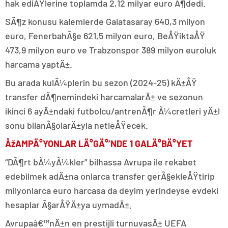
hak ediÅŸlerine toplamda 2,12 milyar euro Ã¶dedi.
SÃ¶z konusu kalemlerde Galatasaray 640,3 milyon
euro, FenerbahÃ§e 621,5 milyon euro, BeÅŸiktaÅŸ
473,9 milyon euro ve Trabzonspor 389 milyon euroluk
harcama yaptÄ±.
Bu arada kulÃ¼plerin bu sezon (2024-25) kÄ±ÅŸ
transfer dÃ¶nemindeki harcamalarÄ± ve sezonun
ikinci 6 ayÄ±ndaki futbolcu/antrenÃ¶r Ã¼cretleri yÄ±l
sonu bilanÃ§olarÄ±yla netleÅŸecek.
ÅžAMPÄ°YONLAR LÄ°GÄ°’NDE 1 GALÄ°BÄ°YET
“DÃ¶rt bÃ¼yÃ¼kler” bilhassa Avrupa ile rekabet
edebilmek adÄ±na onlarca transfer gerÃ§ekleÅŸtirip
milyonlarca euro harcasa da deyim yerindeyse evdeki
hesaplar Ã§arÅŸÄ±ya uymadÄ±.
Avrupaâ€™nÄ±n en prestijli turnuvasÄ± UEFA