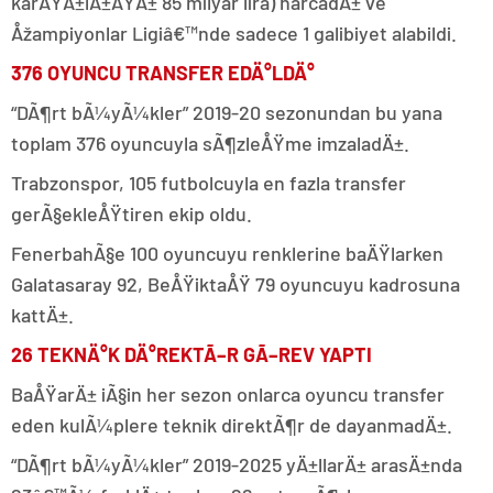
karÅŸÄ±lÄ±ÄŸÄ± 85 milyar lira) harcadÄ± ve
Åžampiyonlar Ligiâ€™nde sadece 1 galibiyet alabildi.
376 OYUNCU TRANSFER EDÄ°LDÄ°
“DÃ¶rt bÃ¼yÃ¼kler” 2019-20 sezonundan bu yana
toplam 376 oyuncuyla sÃ¶zleÅŸme imzaladÄ±.
Trabzonspor, 105 futbolcuyla en fazla transfer
gerÃ§ekleÅŸtiren ekip oldu.
FenerbahÃ§e 100 oyuncuyu renklerine baÄŸlarken
Galatasaray 92, BeÅŸiktaÅŸ 79 oyuncuyu kadrosuna
kattÄ±.
26 TEKNÄ°K DÄ°REKTÃ–R GÃ–REV YAPTI
BaÅŸarÄ± iÃ§in her sezon onlarca oyuncu transfer
eden kulÃ¼plere teknik direktÃ¶r de dayanmadÄ±.
“DÃ¶rt bÃ¼yÃ¼kler” 2019-2025 yÄ±llarÄ± arasÄ±nda