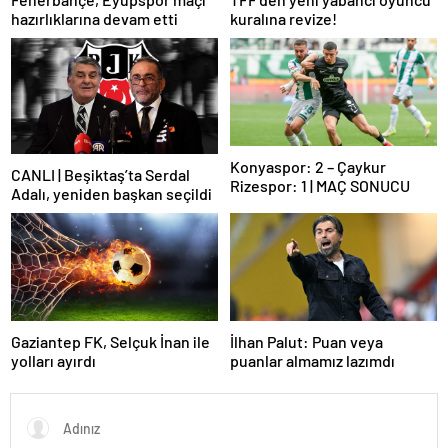
hazırlıklarına devam etti
kuralına revize!
Konyaspor: 2 – Çaykur
CANLI | Beşiktaş’ta Serdal
Rizespor: 1 | MAÇ SONUCU
Adalı, yeniden başkan seçildi
Gaziantep FK, Selçuk İnan ile
İlhan Palut: Puan veya
yolları ayırdı
puanlar almamız lazımdı