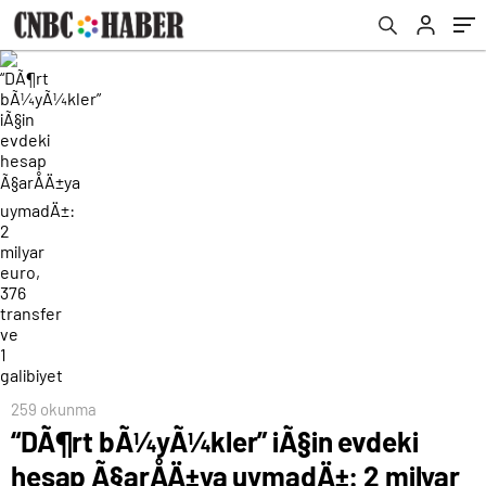
transfer ve 1 galibiyet
259 okunma
“DÃ¶rt bÃ¼yÃ¼kler” iÃ§in evdeki
hesap Ã§arÅÄ±ya uymadÄ±: 2 milyar