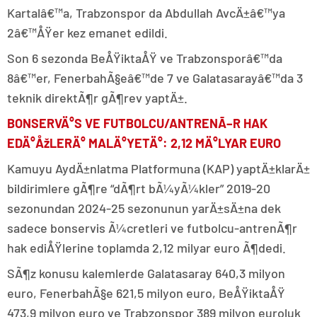
Kartalâ€™a, Trabzonspor da Abdullah AvcÄ±â€™ya
2â€™ÅŸer kez emanet edildi.
Son 6 sezonda BeÅŸiktaÅŸ ve Trabzonsporâ€™da
8â€™er, FenerbahÃ§eâ€™de 7 ve Galatasarayâ€™da 3
teknik direktÃ¶r gÃ¶rev yaptÄ±.
BONSERVÄ°S VE FUTBOLCU/ANTRENÃ–R HAK
EDÄ°ÅžLERÄ° MALÄ°YETÄ°: 2,12 MÄ°LYAR EURO
Kamuyu AydÄ±nlatma Platformuna (KAP) yaptÄ±klarÄ±
bildirimlere gÃ¶re “dÃ¶rt bÃ¼yÃ¼kler” 2019-20
sezonundan 2024-25 sezonunun yarÄ±sÄ±na dek
sadece bonservis Ã¼cretleri ve futbolcu-antrenÃ¶r
hak ediÅŸlerine toplamda 2,12 milyar euro Ã¶dedi.
SÃ¶z konusu kalemlerde Galatasaray 640,3 milyon
euro, FenerbahÃ§e 621,5 milyon euro, BeÅŸiktaÅŸ
473,9 milyon euro ve Trabzonspor 389 milyon euroluk