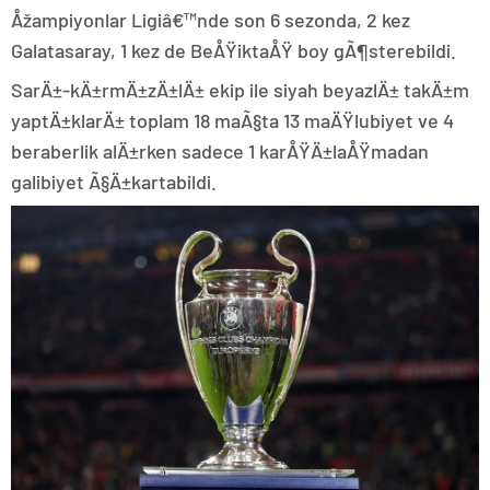
Åžampiyonlar Ligiâ€™nde son 6 sezonda, 2 kez
Galatasaray, 1 kez de BeÅŸiktaÅŸ boy gÃ¶sterebildi.
SarÄ±-kÄ±rmÄ±zÄ±lÄ± ekip ile siyah beyazlÄ± takÄ±m
yaptÄ±klarÄ± toplam 18 maÃ§ta 13 maÄŸlubiyet ve 4
beraberlik alÄ±rken sadece 1 karÅŸÄ±laÅŸmadan
galibiyet Ã§Ä±kartabildi.