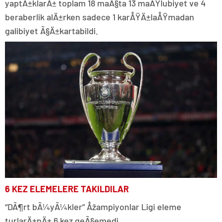
yaptÄ±klarÄ± toplam 18 maÃ§ta 13 maÄŸlubiyet ve 4
beraberlik alÄ±rken sadece 1 karÅŸÄ±laÅŸmadan
galibiyet Ã§Ä±kartabildi.
6 KEZ ELEMELERE TAKILDILAR
“DÃ¶rt bÃ¼yÃ¼kler” Åžampiyonlar Ligi eleme
turlarÄ±nÄ± 6 kez geÃ§emedi.