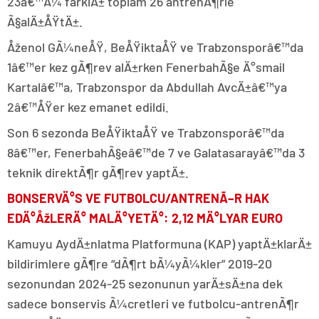
23â€™Ã¼ farklÄ± toplam 26 antrenÃ¶rle
Ã§alÄ±ÅŸtÄ±.
Åženol GÃ¼neÅŸ, BeÅŸiktaÅŸ ve Trabzonsporâ€™da
1â€™er kez gÃ¶rev alÄ±rken FenerbahÃ§e Ä°smail
Kartalâ€™a, Trabzonspor da Abdullah AvcÄ±â€™ya
2â€™ÅŸer kez emanet edildi.
Son 6 sezonda BeÅŸiktaÅŸ ve Trabzonsporâ€™da
8â€™er, FenerbahÃ§eâ€™de 7 ve Galatasarayâ€™da 3
teknik direktÃ¶r gÃ¶rev yaptÄ±.
BONSERVÄ°S VE FUTBOLCU/ANTRENÃ–R HAK
EDÄ°ÅžLERÄ° MALÄ°YETÄ°: 2,12 MÄ°LYAR EURO
Kamuyu AydÄ±nlatma Platformuna (KAP) yaptÄ±klarÄ±
bildirimlere gÃ¶re “dÃ¶rt bÃ¼yÃ¼kler” 2019-20
sezonundan 2024-25 sezonunun yarÄ±sÄ±na dek
sadece bonservis Ã¼cretleri ve futbolcu-antrenÃ¶r