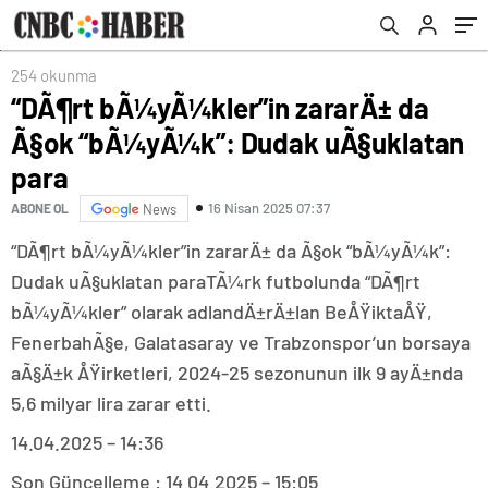
254 okunma
“DÃ¶rt bÃ¼yÃ¼kler”in zararÄ± da
Ã§ok “bÃ¼yÃ¼k”: Dudak uÃ§uklatan
para
16 Nisan 2025 07:37
ABONE OL
News
“DÃ¶rt bÃ¼yÃ¼kler”in zararÄ± da Ã§ok “bÃ¼yÃ¼k”:
Dudak uÃ§uklatan paraTÃ¼rk futbolunda “DÃ¶rt
bÃ¼yÃ¼kler” olarak adlandÄ±rÄ±lan BeÅŸiktaÅŸ,
FenerbahÃ§e, Galatasaray ve Trabzonspor’un borsaya
aÃ§Ä±k ÅŸirketleri, 2024-25 sezonunun ilk 9 ayÄ±nda
5,6 milyar lira zarar etti.
14.04.2025 – 14:36
Son Güncelleme : 14.04.2025 – 15:05