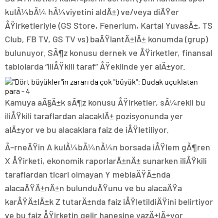
kulÃ¼bÃ¼ hÃ¼viyetini aldÄ±) ve/veya diÄŸer
ÅŸirketleriyle (GS Store, Fenerium, Kartal YuvasÄ±, TS
Club, FB TV, GS TV vs) baÄŸlantÄ±lÄ± konumda (grup)
bulunuyor. SÃ¶z konusu dernek ve ÅŸirketler, finansal
tablolarda “iliÅŸkili taraf” ÅŸeklinde yer alÄ±yor.
Kamuya aÃ§Ä±k sÃ¶z konusu ÅŸirketler, sÃ¼rekli bu
iliÅŸkili taraflardan alacaklÄ± pozisyonunda yer
alÄ±yor ve bu alacaklara faiz de iÅŸletiliyor.
Ã–rneÄŸin A kulÃ¼bÃ¼nÃ¼n borsada iÅŸlem gÃ¶ren
X ÅŸirketi, ekonomik raporlarÄ±nÄ± sunarken iliÅŸkili
taraflardan ticari olmayan Y meblaÄŸÄ±nda
alacaÄŸÄ±nÄ±n bulunduÄŸunu ve bu alacaÄŸa
karÅŸÄ±lÄ±k Z tutarÄ±nda faiz iÅŸletildiÄŸini belirtiyor
ve bu faiz ÅŸirketin gelir hanesine yazÄ±lÄ±yor.