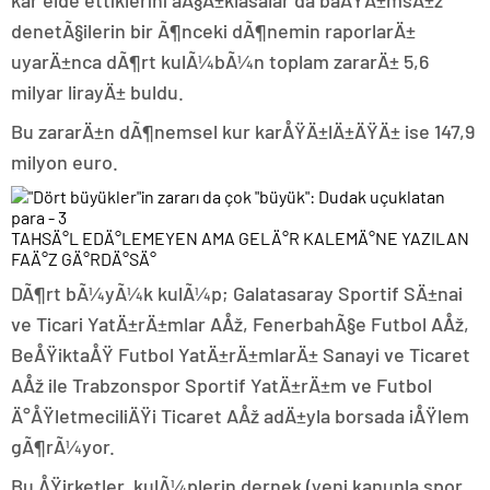
denetÃ§ilerin bir Ã¶nceki dÃ¶nemin raporlarÄ±
uyarÄ±nca dÃ¶rt kulÃ¼bÃ¼n toplam zararÄ± 5,6
milyar lirayÄ± buldu.
Bu zararÄ±n dÃ¶nemsel kur karÅŸÄ±lÄ±ÄŸÄ± ise 147,9
milyon euro.
TAHSÄ°L EDÄ°LEMEYEN AMA GELÄ°R KALEMÄ°NE YAZILAN
FAÄ°Z GÄ°RDÄ°SÄ°
DÃ¶rt bÃ¼yÃ¼k kulÃ¼p; Galatasaray Sportif SÄ±nai
ve Ticari YatÄ±rÄ±mlar AÅž, FenerbahÃ§e Futbol AÅž,
BeÅŸiktaÅŸ Futbol YatÄ±rÄ±mlarÄ± Sanayi ve Ticaret
AÅž ile Trabzonspor Sportif YatÄ±rÄ±m ve Futbol
Ä°ÅŸletmeciliÄŸi Ticaret AÅž adÄ±yla borsada iÅŸlem
gÃ¶rÃ¼yor.
Bu ÅŸirketler, kulÃ¼plerin dernek (yeni kanunla spor