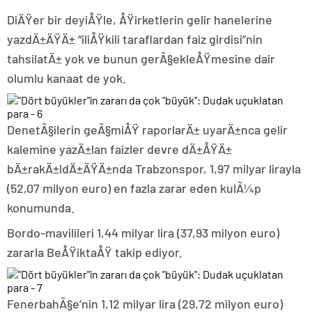
DiÄŸer bir deyiÅŸle, ÅŸirketlerin gelir hanelerine
yazdÄ±ÄŸÄ± “iliÅŸkili taraflardan faiz girdisi”nin
tahsilatÄ± yok ve bunun gerÃ§ekleÅŸmesine dair
olumlu kanaat de yok.
DenetÃ§ilerin geÃ§miÅŸ raporlarÄ± uyarÄ±nca gelir
kalemine yazÄ±lan faizler devre dÄ±ÅŸÄ±
bÄ±rakÄ±ldÄ±ÄŸÄ±nda Trabzonspor, 1,97 milyar lirayla
(52,07 milyon euro) en fazla zarar eden kulÃ¼p
konumunda.
Bordo-mavilileri 1,44 milyar lira (37,93 milyon euro)
zararla BeÅŸiktaÅŸ takip ediyor.
FenerbahÃ§e’nin 1,12 milyar lira (29,72 milyon euro)