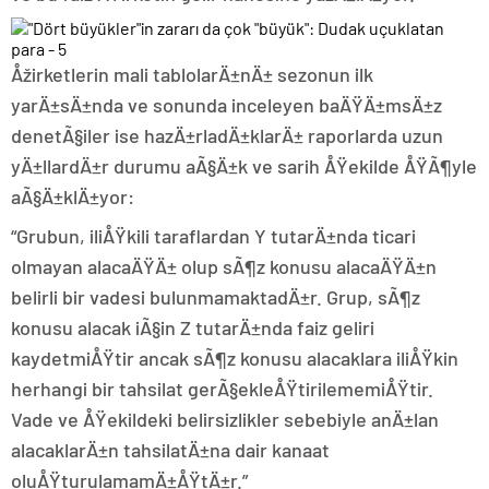
Åžirketlerin mali tablolarÄ±nÄ± sezonun ilk
yarÄ±sÄ±nda ve sonunda inceleyen baÄŸÄ±msÄ±z
denetÃ§iler ise hazÄ±rladÄ±klarÄ± raporlarda uzun
yÄ±llardÄ±r durumu aÃ§Ä±k ve sarih ÅŸekilde ÅŸÃ¶yle
aÃ§Ä±klÄ±yor:
“Grubun, iliÅŸkili taraflardan Y tutarÄ±nda ticari
olmayan alacaÄŸÄ± olup sÃ¶z konusu alacaÄŸÄ±n
belirli bir vadesi bulunmamaktadÄ±r. Grup, sÃ¶z
konusu alacak iÃ§in Z tutarÄ±nda faiz geliri
kaydetmiÅŸtir ancak sÃ¶z konusu alacaklara iliÅŸkin
herhangi bir tahsilat gerÃ§ekleÅŸtirilememiÅŸtir.
Vade ve ÅŸekildeki belirsizlikler sebebiyle anÄ±lan
alacaklarÄ±n tahsilatÄ±na dair kanaat
oluÅŸturulamamÄ±ÅŸtÄ±r.”