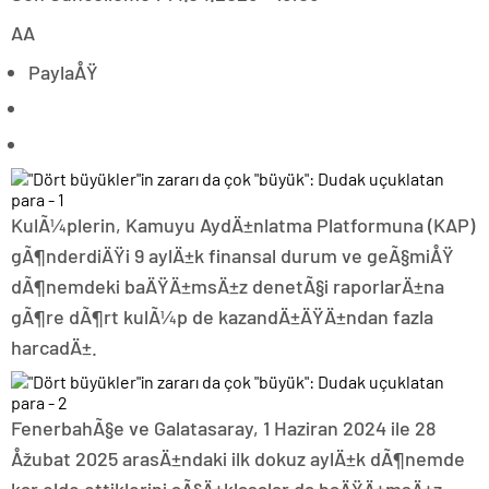
AA
PaylaÅŸ
KulÃ¼plerin, Kamuyu AydÄ±nlatma Platformuna (KAP)
gÃ¶nderdiÄŸi 9 aylÄ±k finansal durum ve geÃ§miÅŸ
dÃ¶nemdeki baÄŸÄ±msÄ±z denetÃ§i raporlarÄ±na
gÃ¶re dÃ¶rt kulÃ¼p de kazandÄ±ÄŸÄ±ndan fazla
harcadÄ±.
FenerbahÃ§e ve Galatasaray, 1 Haziran 2024 ile 28
Åžubat 2025 arasÄ±ndaki ilk dokuz aylÄ±k dÃ¶nemde
kar elde ettiklerini aÃ§Ä±klasalar da baÄŸÄ±msÄ±z