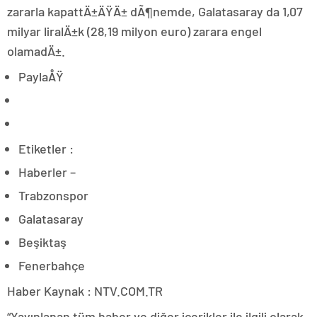
zararla kapattÄ±ÄŸÄ± dÃ¶nemde, Galatasaray da 1,07
milyar liralÄ±k (28,19 milyon euro) zarara engel
olamadÄ±.
PaylaÅŸ
Etiketler :
Haberler –
Trabzonspor
Galatasaray
Beşiktaş
Fenerbahçe
Haber Kaynak : NTV.COM.TR
“Yayınlanan tüm haber ve diğer içerikler ile ilgili olarak