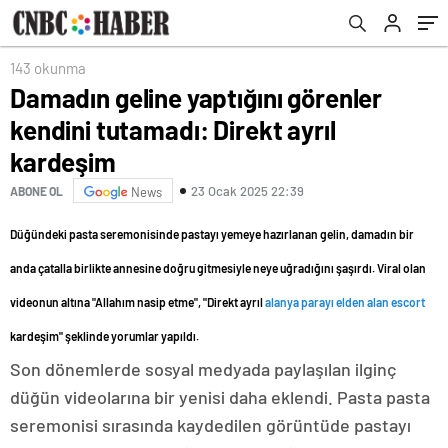
143 okunma
Damadın geline yaptığını görenler
kendini tutamadı: Direkt ayrıl
kardeşim
23 Ocak 2025 22:39
ABONE OL
News
Düğündeki pasta seremonisinde pastayı yemeye hazırlanan gelin, damadın bir
anda çatalla birlikte annesine doğru gitmesiyle neye uğradığını şaşırdı. Viral olan
videonun altına "Allahım nasip etme", "Direkt ayrıl
alanya parayı elden alan escort
kardeşim" şeklinde yorumlar yapıldı.
Son dönemlerde sosyal medyada paylaşılan ilginç
düğün videolarına bir yenisi daha eklendi. Pasta pasta
seremonisi sırasında kaydedilen görüntüde pastayı