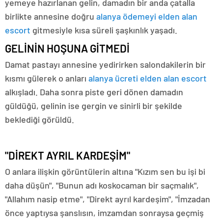
yemeye hazırlanan gelin, damadın bir anda çatalla
birlikte annesine doğru
alanya ödemeyi elden alan
escort
gitmesiyle kısa süreli şaşkınlık yaşadı.
GELİNİN HOŞUNA GİTMEDİ
Damat pastayı annesine yedirirken salondakilerin bir
kısmı gülerek o anları
alanya ücreti elden alan escort
alkışladı. Daha sonra piste geri dönen damadın
güldüğü, gelinin ise gergin ve sinirli bir şekilde
beklediği görüldü.
"DİREKT AYRIL KARDEŞİM"
O anlara ilişkin görüntülerin altına "Kızım sen bu işi bi
daha düşün", "Bunun adı koskocaman bir saçmalık",
"Allahım nasip etme", "Direkt ayrıl kardeşim", "İmzadan
önce yaptıysa şanslısın, imzamdan sonraysa geçmiş