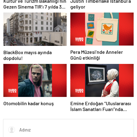
Justin Timberlake İstanbul’a
Kültür ve Turizm Bakanlığı’nın
geliyor
Gezen Sinema TIR’ı 7 yılda 358
ilçeye ulaştı
Pera Müzesi’nde Anneler
BlackBox mayıs ayında
Günü etkinliği
dopdolu!
Otomobilin kadar konuş
Emine Erdoğan “Uluslararası
İslam Sanatları Fuarı”nda
konuştu