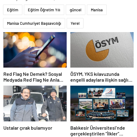
Eğitim
Eğitim Öğretim Yılı
güncel
Manisa
Manisa Cumhuriyet Başsavcılığı
Yerel
Red Flag Ne Demek? Sosyal
ÖSYM, YKS kılavuzunda
Medyada Red Flag Ne Anlama
engelli adaylara ilişkin sağlık
Gelir?
şartlarını güncelledi
Ustalar çırak bulamıyor
Balıkesir Üniversitesi’nde
gerçekleştirilen “İlkler”