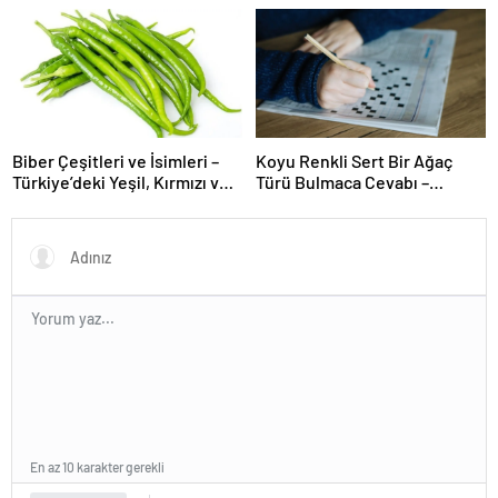
üniversitenin geleceğini
şekillendiriyor
Biber Çeşitleri ve İsimleri –
Koyu Renkli Sert Bir Ağaç
Türkiye’deki Yeşil, Kırmızı ve
Türü Bulmaca Cevabı –
Acı Biber Türleri Nelerdir?
Bulmacada Koyu Renkli Sert
Bir Ağaç Türü
En az 10 karakter gerekli