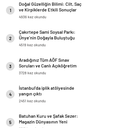
Doğal Güzelliğin Bilimi: Cilt, Saç
ve Kirpiklerde Etkili Sonuçlar
1
4936 kez okundu
Çakırtepe Sami Soysal Parkı:
Ünye’nin Doğayla Buluştuğu
2
Eşsiz Seyir Terası
4519 kez okundu
Aradığınız Tüm AÖF Sınav
Soruları ve Canlı Açıköğretim
3
Forumu Burada
3728 kez okundu
İstanbul’da iplik atölyesinde
yangın çıktı
4
2451 kez okundu
Batuhan Kuru ve Şafak Sezer:
Magazin Dünyasının Yeni
5
“Dynamic Duo”su!