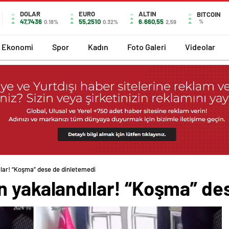
DOLAR
EURO
ALTIN
BITCOIN
47,7436
55,2510
6.660,55
%
0.18%
0.32%
2,59
Ekonomi
Spor
Kadın
Foto Galeri
Videolar
lar! “Koşma” dese de dinletemedi
n yakalandılar! “Koşma” de