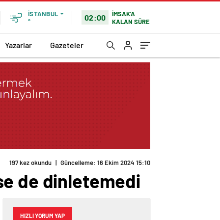
İMSAK'A
İSTANBUL
02:00
KALAN SÜRE
°
Yazarlar
Gazeteler
197 kez okundu
|
Güncelleme: 16 Ekim 2024 15:10
se de dinletemedi
HIZLI YORUM YAP