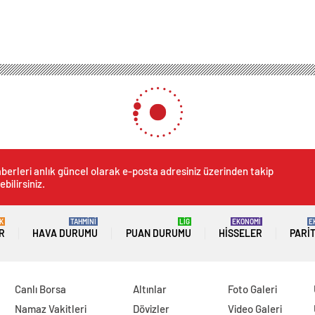
berleri anlık güncel olarak e-posta adresiniz üzerinden takip
ebilirsiniz.
K
TAHMİNİ
LİG
EKONOMİ
E
R
HAVA DURUMU
PUAN DURUMU
HISSELER
PARI
Canlı Borsa
Altınlar
Foto Galeri
Namaz Vakitleri
Dövizler
Video Galeri