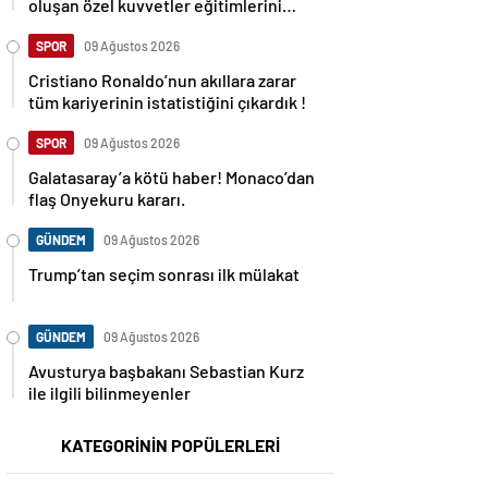
oluşan özel kuvvetler eğitimlerini
başlattı.
SPOR
09 Ağustos 2026
Cristiano Ronaldo’nun akıllara zarar
tüm kariyerinin istatistiğini çıkardık !
SPOR
09 Ağustos 2026
Galatasaray’a kötü haber! Monaco’dan
flaş Onyekuru kararı.
GÜNDEM
09 Ağustos 2026
Trump’tan seçim sonrası ilk mülakat
GÜNDEM
09 Ağustos 2026
Avusturya başbakanı Sebastian Kurz
ile ilgili bilinmeyenler
KATEGORİNİN POPÜLERLERİ