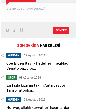
GÖNDER
SON DAKİKA
HABERLERİ
GÜNDEM
09 Ağustos 2026
Joe Biden 6 aylık hedeflerini açıkladı.
Senato buz gibi…
SPOR
09 Ağustos 2026
En fazla kızaran takım Antalyaspor!
Tam 5 futbolcu….
GÜNDEM
09 Ağustos 2026
Norweç silahlı kuvvetleri kadınlardan