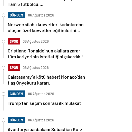
Tam 5 futbolcu….
GÜNDEM
06 Ağustos 2026
Norweç silahlı kuvvetleri kadınlardan
oluşan özel kuvvetler eğitimlerini
başlattı.
SPOR
06 Ağustos 2026
Cristiano Ronaldo’nun akıllara zarar
tüm kariyerinin istatistiğini çıkardık !
SPOR
06 Ağustos 2026
Galatasaray’a kötü haber! Monaco’dan
flaş Onyekuru kararı.
GÜNDEM
06 Ağustos 2026
Trump’tan seçim sonrası ilk mülakat
GÜNDEM
06 Ağustos 2026
Avusturya başbakanı Sebastian Kurz