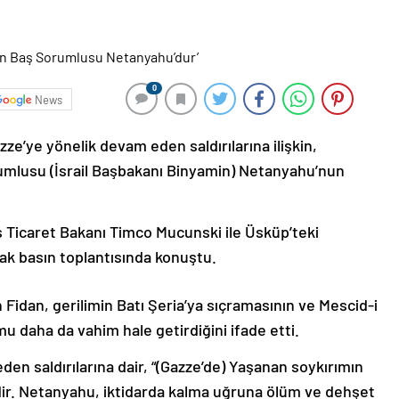
0
News
azze’ye yönelik devam eden saldırılarına ilişkin,
rumlusu (İsrail Başbakanı Binyamin) Netanyahu’nun
ş Ticaret Bakanı Timco Mucunski ile Üsküp’teki
k basın toplantısında konuştu.
Fidan, gerilimin Batı Şeria’ya sıçramasının ve Mescid-i
 daha da vahim hale getirdiğini ifade etti.
eden saldırılarına dair, “(Gazze’de) Yaşanan soykırımın
r. Netanyahu, iktidarda kalma uğruna ölüm ve dehşet