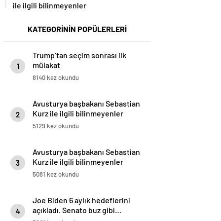
ile ilgili bilinmeyenler
KATEGORİNİN POPÜLERLERİ
Trump’tan seçim sonrası ilk
mülakat
1
8140 kez okundu
Avusturya başbakanı Sebastian
Kurz ile ilgili bilinmeyenler
2
5129 kez okundu
Avusturya başbakanı Sebastian
Kurz ile ilgili bilinmeyenler
3
5081 kez okundu
Joe Biden 6 aylık hedeflerini
açıkladı. Senato buz gibi…
4