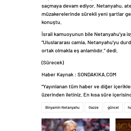
saçmaya devam ediyor. Netanyahu, ateş
müzakerelerinde sürekli yeni şartlar g
konuştu.
İsrail kamuoyunun bile Netanyahu’ya is
“Uluslararası camia, Netanyahu’yu dur
ortak olmakla eş anlamlıdır.” dedi.
(Sürecek)
Haber Kaynak : SONDAKIKA.COM
“Yayınlanan tüm haber ve diğer içerikler i
üzerinden iletiniz. En kısa süre içerisin
Binyamin Netanyahu
Gazze
güncel
h