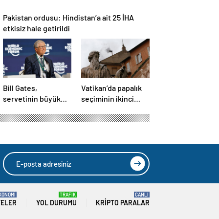
Pakistan ordusu: Hindistan’a ait 25 İHA
etkisiz hale getirildi
Bill Gates,
Vatikan’da papalık
servetinin büyük
seçiminin ikinci
kısmını vakfa
gününde de sonuç
bağışlayacak
alınamadı
KONOMİ
TRAFİK
CANLI
TELER
YOL DURUMU
KRIPTO PARALAR