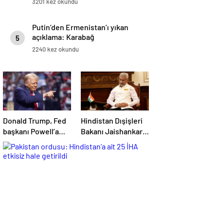
3201 kez okundu
Putin’den Ermenistan’ı yıkan
açıklama: Karabağ
5
Azerbaycan’ın ayrılmaz bir
2240 kez okundu
parçasıdır!
Donald Trump, Fed
Hindistan Dışişleri
başkanı Powell’a
Bakanı Jaishankar:
hakaret etti: Aptal
Gerilimi artırmak
gibi bir niyetimiz
yok