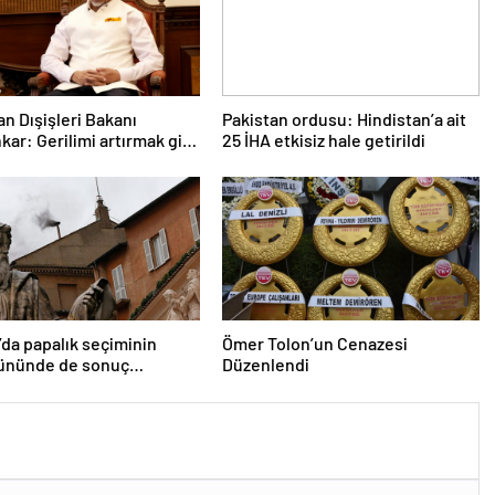
an Dışişleri Bakanı
Pakistan ordusu: Hindistan’a ait
kar: Gerilimi artırmak gibi
25 İHA etkisiz hale getirildi
etimiz yok
’da papalık seçiminin
Ömer Tolon’un Cenazesi
gününde de sonuç
Düzenlendi
dı