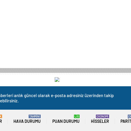
berleri anlık güncel olarak e-posta adresiniz üzerinden takip
ebilirsiniz.
K
TAHMİNİ
LİG
EKONOMİ
E
R
HAVA DURUMU
PUAN DURUMU
HISSELER
PARI