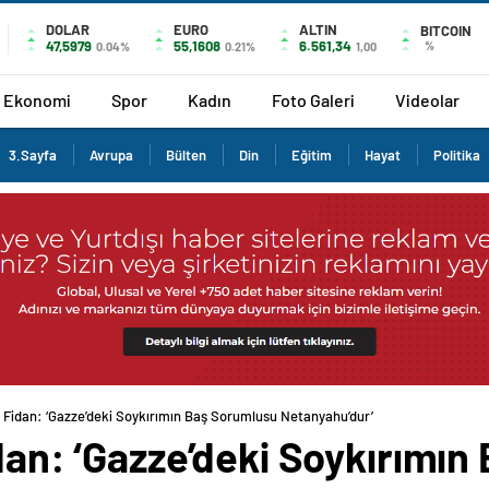
DOLAR
EURO
ALTIN
BITCOIN
47,5979
55,1608
6.561,34
%
0.04%
0.21%
1,00
Ekonomi
Spor
Kadın
Foto Galeri
Videolar
3.Sayfa
Avrupa
Bülten
Din
Eğitim
Hayat
Politika
ı Fidan: ‘Gazze’deki Soykırımın Baş Sorumlusu Netanyahu’dur’
idan: ‘Gazze’deki Soykırımı