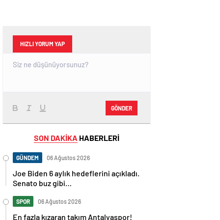
HIZLI YORUM YAP
GÖNDER
SON DAKİKA
HABERLERİ
GÜNDEM
06 Ağustos 2026
Joe Biden 6 aylık hedeflerini açıkladı.
Senato buz gibi…
SPOR
06 Ağustos 2026
En fazla kızaran takım Antalyaspor!