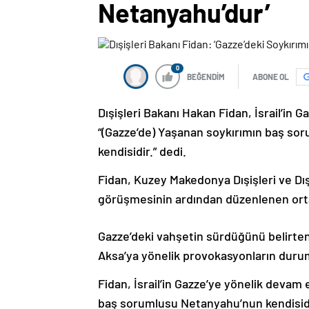
Netanyahu’dur’
0
BEĞENDİM
ABONE OL
Dışişleri Bakanı Hakan Fidan, İsrail’in G
“(Gazze’de) Yaşanan soykırımın baş so
kendisidir.” dedi.
Fidan, Kuzey Makedonya Dışişleri ve Dı
görüşmesinin ardından düzenlenen orta
Gazze’deki vahşetin sürdüğünü belirten 
Aksa’ya yönelik provokasyonların durumu
Fidan, İsrail’in Gazze’ye yönelik devam 
baş sorumlusu Netanyahu’nun kendisidi