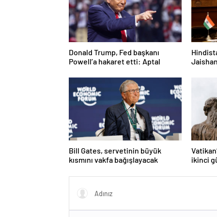
Donald Trump, Fed başkanı
Hindist
Powell’a hakaret etti: Aptal
Jaishan
bir niy
Bill Gates, servetinin büyük
Vatikan
kısmını vakfa bağışlayacak
ikinci 
alınama