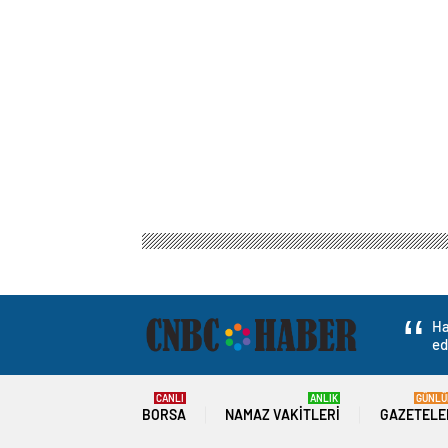
Ha
ed
CANLI
ANLIK
GÜNLÜ
BORSA
NAMAZ VAKITLERI
GAZETELE