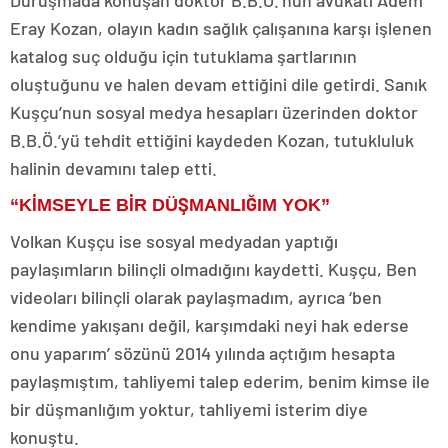
Duruşmada konuşan doktor B.B.Ö.’nün avukatı Adem
Eray Kozan, olayın kadın sağlık çalışanına karşı işlenen
katalog suç olduğu için tutuklama şartlarının
oluştuğunu ve halen devam ettiğini dile getirdi. Sanık
Kuşçu’nun sosyal medya hesapları üzerinden doktor
B.B.Ö.’yü tehdit ettiğini kaydeden Kozan, tutukluluk
halinin devamını talep etti.
“KİMSEYLE BİR DÜŞMANLIĞIM YOK”
Volkan Kuşçu ise sosyal medyadan yaptığı
paylaşımların bilinçli olmadığını kaydetti. Kuşçu, Ben
videoları bilinçli olarak paylaşmadım, ayrıca ‘ben
kendime yakışanı değil, karşımdaki neyi hak ederse
onu yaparım’ sözünü 2014 yılında açtığım hesapta
paylaşmıştım, tahliyemi talep ederim, benim kimse ile
bir düşmanlığım yoktur, tahliyemi isterim diye
konuştu.