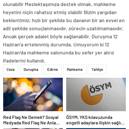
olunabilir Meslektaşımıza destek olmak, mahkeme
heyetini niçin rahatsız etmiş olabilir Bizim yargıdan
beklentimiz; hızlı bir şekilde bu davanın bir an evvel en
adil şekilde sonuçlanmasıdır, sürecin uzatılmamasıdır.
Ancak gerçek adalet böyle sağlanabilir. Duruşma 12
Haziran’a ertelenmiş durumda. Umuyorum ki 12
Haziran’da mahkeme salonunda bu sefer yer alırız
ifadelerini kullandı.
Ceza
Duruşma
Edirne
Mahkeme
Tahliye
Red Flag Ne Demek? Sosyal
ÖSYM, YKS kılavuzunda
Medyada Red Flag Ne Anlama
engelli adaylara ilişkin sağlık
Gelir?
şartlarını güncelledi