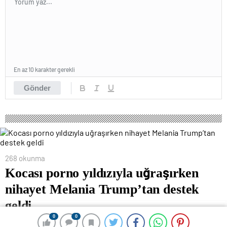
En az 10 karakter gerekli
Gönder
268 okunma
Kocası porno yıldızıyla uğraşırken
nihayet Melania Trump’tan destek
geldi
0
0
0
0
23 Mayıs 2024 00:57
ABONE OL
News