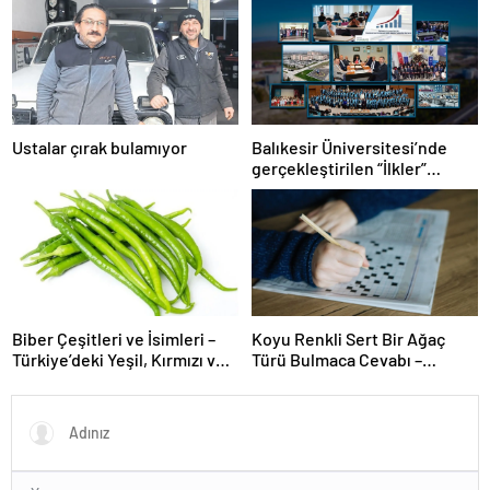
Ustalar çırak bulamıyor
Balıkesir Üniversitesi’nde
gerçekleştirilen “İlkler”
üniversitenin geleceğini
şekillendiriyor
Biber Çeşitleri ve İsimleri –
Koyu Renkli Sert Bir Ağaç
Türkiye’deki Yeşil, Kırmızı ve
Türü Bulmaca Cevabı –
Acı Biber Türleri Nelerdir?
Bulmacada Koyu Renkli Sert
Bir Ağaç Türü