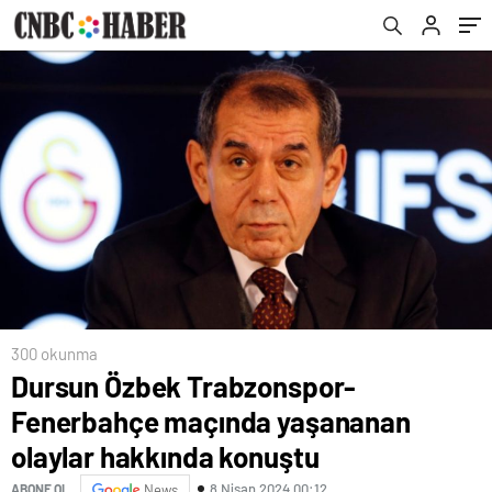
konuştu
300 okunma
Dursun Özbek Trabzonspor-
Fenerbahçe maçında yaşananan
olaylar hakkında konuştu
8 Nisan 2024 00:12
ABONE OL
News