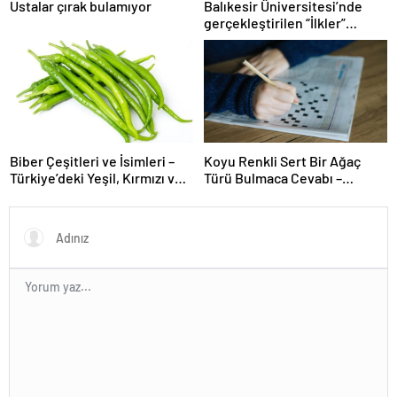
Ustalar çırak bulamıyor
Balıkesir Üniversitesi’nde
gerçekleştirilen “İlkler”
üniversitenin geleceğini
şekillendiriyor
Biber Çeşitleri ve İsimleri –
Koyu Renkli Sert Bir Ağaç
Türkiye’deki Yeşil, Kırmızı ve
Türü Bulmaca Cevabı –
Acı Biber Türleri Nelerdir?
Bulmacada Koyu Renkli Sert
Bir Ağaç Türü