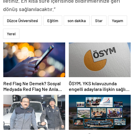
iletiniz. En kısa süre içerisinde bildirimlerinize geri
dönüş sağlanılacaktır.”
Düzce Üniversitesi
Eğitim
son dakika
Star
Yaşam
Yerel
Red Flag Ne Demek? Sosyal
ÖSYM, YKS kılavuzunda
Medyada Red Flag Ne Anlama
engelli adaylara ilişkin sağlık
Gelir?
şartlarını güncelledi