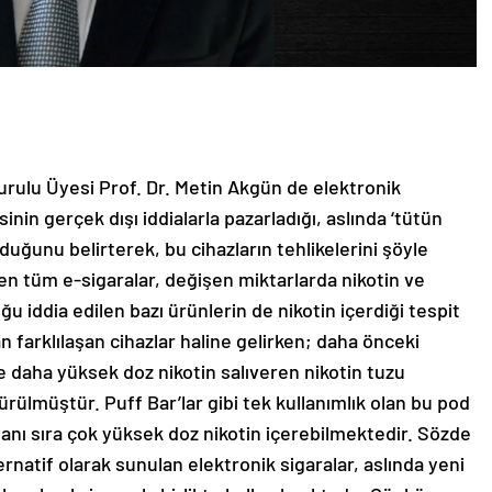
rulu Üyesi Prof. Dr. Metin Akgün de elektronik
sinin gerçek dışı iddialarla pazarladığı, aslında ‘tütün
duğunu belirterek, bu cihazların tehlikelerini şöyle
ilen tüm e-sigaralar, değişen miktarlarda nikotin ve
uğu iddia edilen bazı ürünlerin de nikotin içerdiği tespit
an farklılaşan cihazlar haline gelirken; daha önceki
e daha yüksek doz nikotin salıveren nikotin tuzu
ürülmüştür. Puff Bar’lar gibi tek kullanımlık olan bu pod
 yanı sıra çok yüksek doz nikotin içerebilmektedir. Sözde
ternatif olarak sunulan elektronik sigaralar, aslında yeni