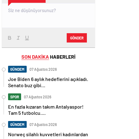
GÖNDER
SON DAKİKA
HABERLERİ
GÜNDEM
07 Ağustos 2026
Joe Biden 6 aylık hedeflerini açıkladı.
Senato buz gibi…
SPOR
07 Ağustos 2026
En fazla kızaran takım Antalyaspor!
Tam 5 futbolcu….
GÜNDEM
07 Ağustos 2026
Norweç silahlı kuvvetleri kadınlardan