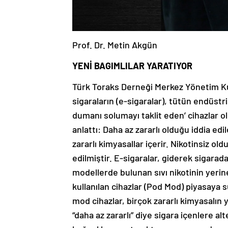
Prof. Dr. Metin Akgün
YENİ BAGIMLILAR YARATIYOR
Türk Toraks Derneği Merkez Yönetim Ku
sigaraların (e-sigaralar), tütün endüstri
dumanı solumayı taklit eden’ cihazlar ol
anlattı: Daha az zararlı olduğu iddia ed
zararlı kimyasallar içerir. Nikotinsiz old
edilmiştir. E-sigaralar, giderek sigarad
modellerde bulunan sıvı nikotinin yerin
kullanılan cihazlar (Pod Mod) piyasaya s
mod cihazlar, birçok zararlı kimyasalın
“daha az zararlı” diye sigara içenlere al