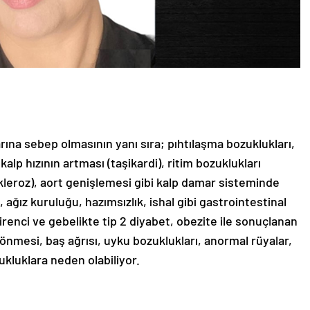
rına sebep olmasının yanı sıra; pıhtılaşma bozuklukları,
alp hızının artması (taşikardi), ritim bozuklukları
skleroz), aort genişlemesi gibi kalp damar sisteminde
 ağız kuruluğu, hazımsızlık, ishal gibi gastrointestinal
direnci ve gebelikte tip 2 diyabet, obezite ile sonuçlanan
önmesi, baş ağrısı, uyku bozuklukları, anormal rüyalar,
zukluklara neden olabiliyor.