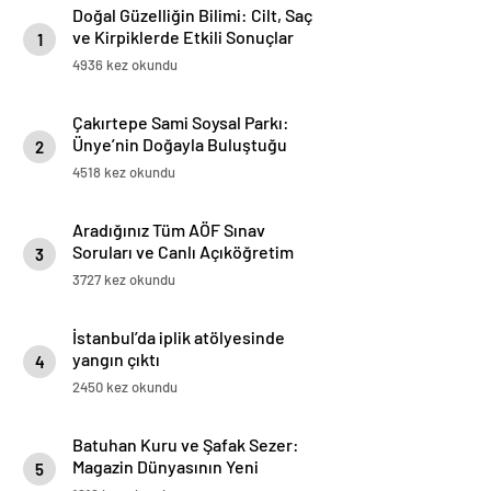
Doğal Güzelliğin Bilimi: Cilt, Saç
ve Kirpiklerde Etkili Sonuçlar
1
4936 kez okundu
Çakırtepe Sami Soysal Parkı:
Ünye’nin Doğayla Buluştuğu
2
Eşsiz Seyir Terası
4518 kez okundu
Aradığınız Tüm AÖF Sınav
Soruları ve Canlı Açıköğretim
3
Forumu Burada
3727 kez okundu
İstanbul’da iplik atölyesinde
yangın çıktı
4
2450 kez okundu
Batuhan Kuru ve Şafak Sezer:
Magazin Dünyasının Yeni
5
“Dynamic Duo”su!