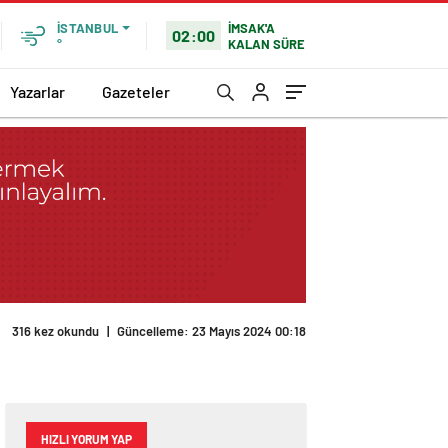
İMSAK'A
İSTANBUL
02:00
KALAN SÜRE
°
Yazarlar
Gazeteler
HIZLI YORUM YAP