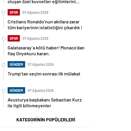
oluşan özel kuvvetler eğitimlerini
başlattı.
SPOR
07 Ağustos 2026
Cristiano Ronaldo’nun akıllara zarar
tüm kariyerinin istatistiğini çıkardık !
SPOR
07 Ağustos 2026
Galatasaray’a kötü haber! Monaco’dan
flaş Onyekuru kararı.
GÜNDEM
07 Ağustos 2026
Trump’tan seçim sonrası ilk mülakat
GÜNDEM
07 Ağustos 2026
Avusturya başbakanı Sebastian Kurz
ile ilgili bilinmeyenler
KATEGORİNİN POPÜLERLERİ