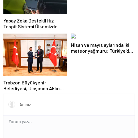
Yapay Zeka Destekli Hız
Tespit Sistemi Ülkemizde
Uygulandı
Nisan ve mayıs aylarında iki
meteor yağmuru: Türkiye’den
nasıl izlenecek?
Trabzon Büyükşehir
Belediyesi, Ulaşımda Aklın
Yolu Ödülleri’nde Başarı Elde
Etti