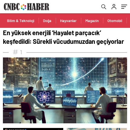
geçiyorlar
Bilim & Teknoloji
Doğa
Hayvanlar
Magazin
Otomobil
En yüksek enerjili ‘Hayalet parçacık’
keşfedildi: Sürekli vücudumuzdan geçiyorlar
1