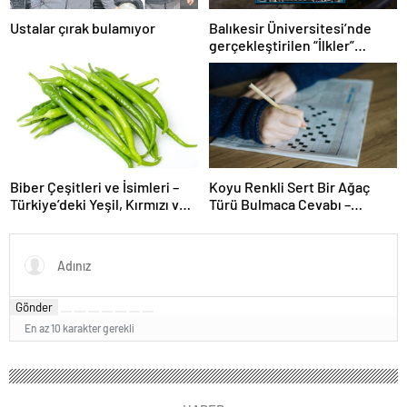
Ustalar çırak bulamıyor
Balıkesir Üniversitesi’nde
gerçekleştirilen “İlkler”
üniversitenin geleceğini
şekillendiriyor
Biber Çeşitleri ve İsimleri –
Koyu Renkli Sert Bir Ağaç
Türkiye’deki Yeşil, Kırmızı ve
Türü Bulmaca Cevabı –
Acı Biber Türleri Nelerdir?
Bulmacada Koyu Renkli Sert
Bir Ağaç Türü
Gönder
En az 10 karakter gerekli