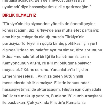
mutlaka açılacak. Ben de ‘mevcut Anayasa’ya
uyulmadı’ diye hassasiyetimizi dile getireceğim.”
BİRLİK OLMALIYIZ
“Türkiye’nin dış siyasetine yönelik de önemli şeyler
konuşacağım. Biz Türkiye’de ana muhalefet partisiyiz
ama biz yurtdışında olduğumuzda Türkiye’nin
partisiyiz. Türkiye’nin güçlü bir dış politikası için yurt
dışında iktidar-muhalefet ayırımı olmaz. Vize sorununu
iktidar-muhalefet el birliği ile halletmemiz lazım.
Kamyoncunun AKP’li, MHP’li mi olduğuna bakıyor
muyuz biz? Kıbrıs sorunu, Yunanistan’la ilişkiler,
Ermeni meselesi… Aklınıza gelen bütün milli
meselelerde birlik olmalıyız. Filistin konusundaki
hassasiyetimizi de aktaracağım. Filistin için dünyadaki
140 lidere mektup yazdım. Bunların 18’i cumhurbaşkanı
ile başbakan. Çok yakında Filistin’e Ramallah’a