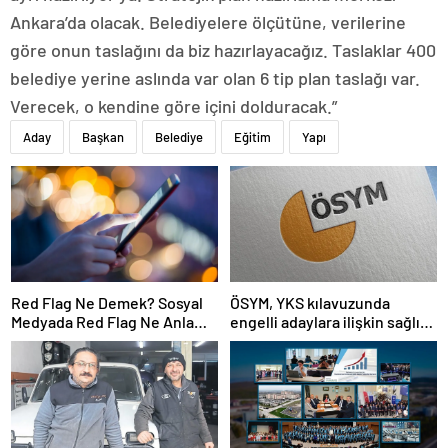
Ankara’da olacak. Belediyelere ölçütüne, verilerine
göre onun taslağını da biz hazırlayacağız. Taslaklar 400
belediye yerine aslında var olan 6 tip plan taslağı var.
Verecek, o kendine göre içini dolduracak.”
Aday
Başkan
Belediye
Eğitim
Yapı
Red Flag Ne Demek? Sosyal
ÖSYM, YKS kılavuzunda
Medyada Red Flag Ne Anlama
engelli adaylara ilişkin sağlık
Gelir?
şartlarını güncelledi