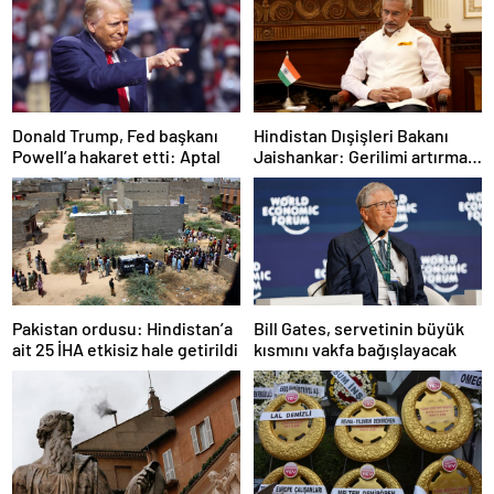
Donald Trump, Fed başkanı
Hindistan Dışişleri Bakanı
Powell’a hakaret etti: Aptal
Jaishankar: Gerilimi artırmak
gibi bir niyetimiz yok
Pakistan ordusu: Hindistan’a
Bill Gates, servetinin büyük
ait 25 İHA etkisiz hale getirildi
kısmını vakfa bağışlayacak