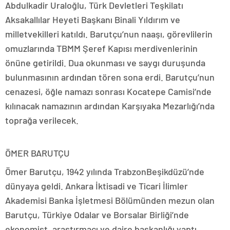
Abdulkadir Uraloğlu, Türk Devletleri Teşkilatı
Aksakallılar Heyeti Başkanı Binali Yıldırım ve
milletvekilleri katıldı. Barutçu’nun naaşı, görevlilerin
omuzlarında TBMM Şeref Kapısı merdivenlerinin
önüne getirildi. Dua okunması ve saygı duruşunda
bulunmasının ardından tören sona erdi. Barutçu’nun
cenazesi, öğle namazı sonrası Kocatepe Camisi’nde
kılınacak namazının ardından Karşıyaka Mezarlığı’nda
toprağa verilecek.
ÖMER BARUTÇU
Ömer Barutçu, 1942 yılında TrabzonBeşikdüzü’nde
dünyaya geldi. Ankara İktisadi ve Ticari İlimler
Akademisi Banka İşletmesi Bölümünden mezun olan
Barutçu, Türkiye Odalar ve Borsalar Birliği’nde
ekonomist, araştırmacı ve daire başkanlığı yaptı.