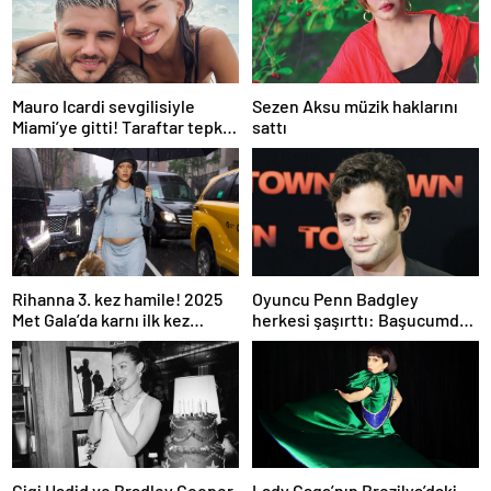
Mauro Icardi sevgilisiyle
Sezen Aksu müzik haklarını
Miami’ye gitti! Taraftar tepki
sattı
gösterdi
Rihanna 3. kez hamile! 2025
Oyuncu Penn Badgley
Met Gala’da karnı ilk kez
herkesi şaşırttı: Başucumda
görüntülendi
Kur’an-ı Kerim var
Gigi Hadid ve Bradley Cooper
Lady Gaga’nın Brezilya’daki