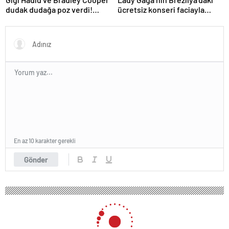
dudak dudağa poz verdi!
ücretsiz konseri faciayla
Aşıkların karesi gündem oldu
bitecekti
En az 10 karakter gerekli
Gönder