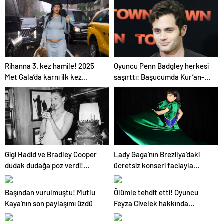
Rihanna 3. kez hamile! 2025
Oyuncu Penn Badgley herkesi
Met Gala’da karnı ilk kez
şaşırttı: Başucumda Kur’an-ı
görüntülendi
Kerim var
Gigi Hadid ve Bradley Cooper
Lady Gaga’nın Brezilya’daki
dudak dudağa poz verdi!
ücretsiz konseri faciayla
Aşıkların karesi gündem oldu
bitecekti
Başından vurulmuştu! Mutlu
Ölümle tehdit etti! Oyuncu
Kaya’nın son paylaşımı üzdü
Feyza Civelek hakkında
soruşturma