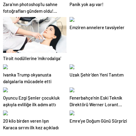
Zara’nın photoshop’lu sahne
Panik yok aşı var!
fotoğrafları gündem oldu!
Takipçileri tepki gösterdi
Emziren annelere tavsiyeler
Tiroit nodüllerine ‘mikrodalga’
Ivanka Trump okyanusta
Uzak Şehir’den Yeni Tanıtım
dalgalarla mücadele etti
Oyuncu Ezgi Şenler çocukluk
Fenerbahçe’nin Eski Teknik
aşkıyla evliliğe ilk adımı attı
Direktörü Werner Lorant
Hayatını Kaybetti
20 kilo birden veren Işın
Emre’ye Doğum Günü Sürprizi
Karaca sırrını ilk kez açıkladı