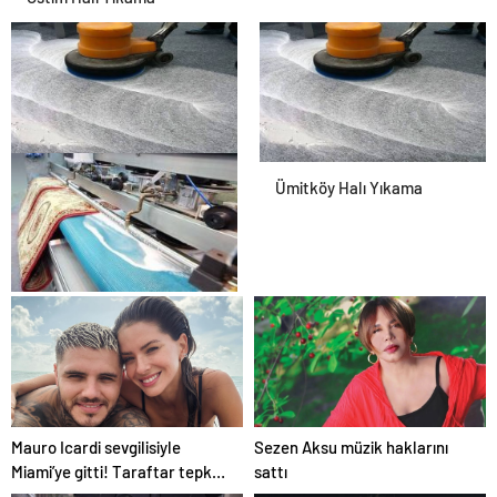
Ostim Halı Yıkama
Ümitköy Halı Yıkama
Yaşamkent Halı Yıkama
Mauro Icardi sevgilisiyle
Sezen Aksu müzik haklarını
Miami’ye gitti! Taraftar tepki
sattı
gösterdi