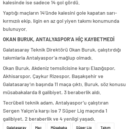
kalesinde ise sadece 14 gol gördü.
Yaptığı maçların 14’ünde kalesini gole kapatan sarı-
kırmızılı ekip, ligin en az gol yiyen takımı konumunda
bulunuyor.
OKAN BURUK, ANTALYASPOR’A HİÇ KAYBETMEDİ
Galatasaray Teknik Direktörü Okan Buruk, çalıştırdığı
takımlarla Antalyaspor’a mağlup olmadı.
Okan Buruk, Akdeniz temsilcisine karşı Elazığspor,
Akhisarspor, Çaykur Rizespor, Başakşehir ve
Galatasaray’ın başında 11 maça çıktı. Buruk, söz konusu
müsabakalarda 8 galibiyet, 3 beraberlik aldı.
Tecrübeli teknik adam, Antalyaspor’u çalıştıran
Sergen Yalçın’a karşı ise 7 Süper Lig maçında 1
galibiyet, 2 beraberlik ve 4 yenilgi yaşadı.
Galatasaray
Maç
Müsabaka
Süper Lig
Takım