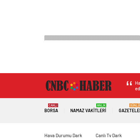
Cnbc Haber
Magazin
Aşk & Cinsellik
Erdek’te
Erdek’te incir ağa