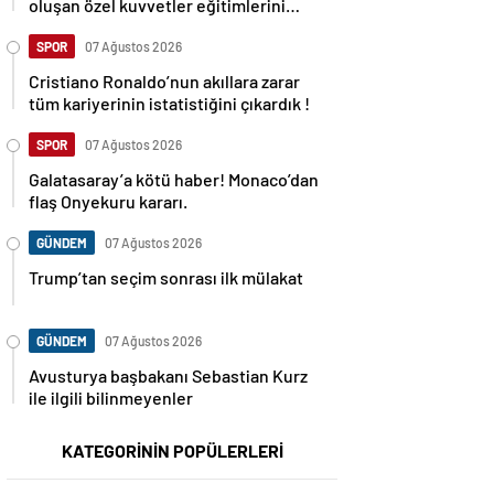
oluşan özel kuvvetler eğitimlerini
başlattı.
SPOR
07 Ağustos 2026
Cristiano Ronaldo’nun akıllara zarar
tüm kariyerinin istatistiğini çıkardık !
SPOR
07 Ağustos 2026
Galatasaray’a kötü haber! Monaco’dan
flaş Onyekuru kararı.
GÜNDEM
07 Ağustos 2026
Trump’tan seçim sonrası ilk mülakat
GÜNDEM
07 Ağustos 2026
Avusturya başbakanı Sebastian Kurz
ile ilgili bilinmeyenler
KATEGORİNİN POPÜLERLERİ