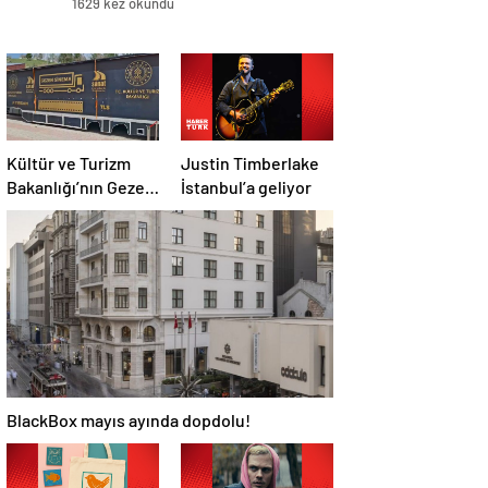
1629 kez okundu
Kültür ve Turizm
Justin Timberlake
Bakanlığı’nın Gezen
İstanbul’a geliyor
Sinema TIR’ı 7 yılda
358 ilçeye ulaştı
BlackBox mayıs ayında dopdolu!