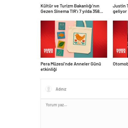
Kültür ve Turizm Bakanlığı’nın
Justin 
Gezen Sinema TIR’ı 7 yılda 358
geliyor
ilçeye ulaştı
Pera Müzesi’nde Anneler Günü
Otomobi
etkinliği