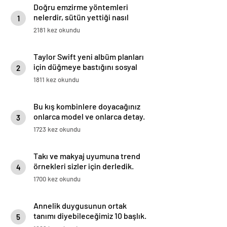
Doğru emzirme yöntemleri
nelerdir, sütün yettiği nasıl
1
anlaşılır?
2181 kez okundu
Taylor Swift yeni albüm planları
için düğmeye bastığını sosyal
2
medyadan duyurdu!
1811 kez okundu
Bu kış kombinlere doyacağınız
onlarca model ve onlarca detay.
3
1723 kez okundu
Takı ve makyaj uyumuna trend
örnekleri sizler için derledik.
4
1700 kez okundu
Annelik duygusunun ortak
tanımı diyebileceğimiz 10 başlık.
5