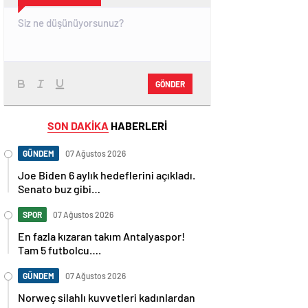
GÖNDER
SON DAKİKA
HABERLERİ
GÜNDEM
07 Ağustos 2026
Joe Biden 6 aylık hedeflerini açıkladı.
Senato buz gibi…
SPOR
07 Ağustos 2026
En fazla kızaran takım Antalyaspor!
Tam 5 futbolcu….
GÜNDEM
07 Ağustos 2026
Norweç silahlı kuvvetleri kadınlardan