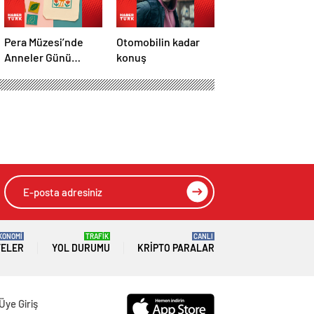
Pera Müzesi’nde
Otomobilin kadar
Anneler Günü
konuş
etkinliği
 kaybetti
HIZLI YORUM YAP
GÖNDER