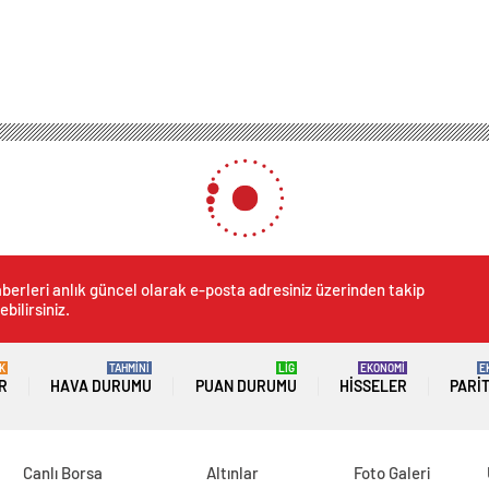
 incir ağacından düşen adam hayatını kaybetti
cından düşen adam hayatını