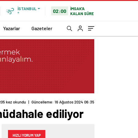
İMSAK'A
İSTANBUL
02:00
KALAN SÜRE
°
Yazarlar
Gazeteler
müdahale ediliyor
HIZLI YORUM YAP