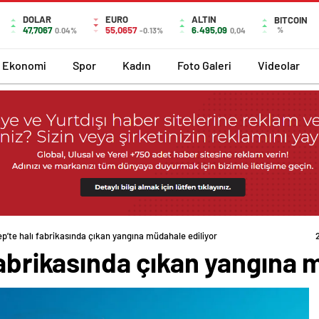
DOLAR
EURO
ALTIN
BITCOIN
47,7067
55,0657
6.495,09
%
0.04%
-0.13%
0,04
Ekonomi
Spor
Kadın
Foto Galeri
Videolar
p’te halı fabrikasında çıkan yangına müdahale ediliyor
fabrikasında çıkan yangına 