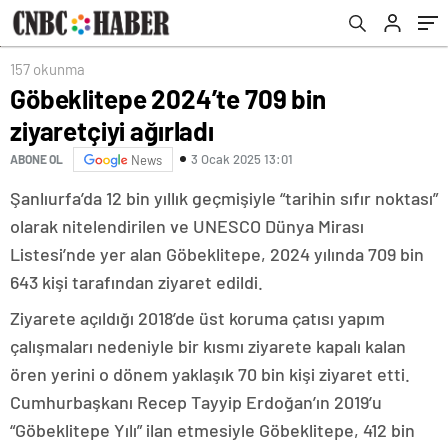
157 okunma
Göbeklitepe 2024’te 709 bin
ziyaretçiyi ağırladı
3 Ocak 2025 13:01
ABONE OL
News
Şanlıurfa’da 12 bin yıllık geçmişiyle “tarihin sıfır noktası”
olarak nitelendirilen ve UNESCO Dünya Mirası
Listesi’nde yer alan Göbeklitepe, 2024 yılında 709 bin
643 kişi tarafından ziyaret edildi.
Ziyarete açıldığı 2018’de üst koruma çatısı yapım
çalışmaları nedeniyle bir kısmı ziyarete kapalı kalan
ören yerini o dönem yaklaşık 70 bin kişi ziyaret etti.
Cumhurbaşkanı Recep Tayyip Erdoğan’ın 2019’u
“Göbeklitepe Yılı” ilan etmesiyle Göbeklitepe, 412 bin