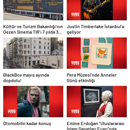
Justin Timberlake İstanbul’a
Kültür ve Turizm Bakanlığı’nın
geliyor
Gezen Sinema TIR’ı 7 yılda 358
ilçeye ulaştı
Pera Müzesi’nde Anneler
BlackBox mayıs ayında
Günü etkinliği
dopdolu!
Otomobilin kadar konuş
Emine Erdoğan “Uluslararası
İslam Sanatları Fuarı”nda