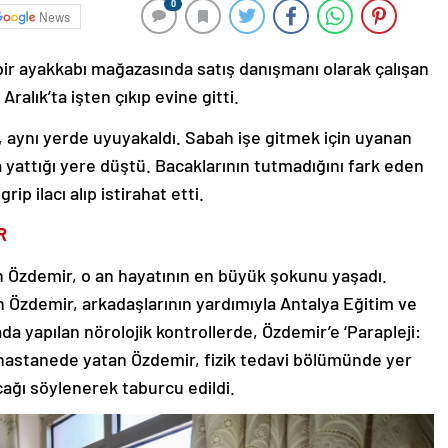
0
News
bir ayakkabı mağazasında satış danışmanı olarak çalışan
alık’ta işten çıkıp evine gitti.
 aynı yerde uyuyakaldı. Sabah işe gitmek için uyanan
 yattığı yere düştü. Bacaklarının tutmadığını fark eden
 ilacı alıp istirahat etti.
R
n Özdemir, o an hayatının en büyük şokunu yaşadı.
n Özdemir, arkadaşlarının yardımıyla Antalya Eğitim ve
 yapılan nörolojik kontrollerde, Özdemir’e ‘Parapleji:
re hastanede yatan Özdemir, fizik tedavi bölümünde yer
cağı söylenerek taburcu edildi.