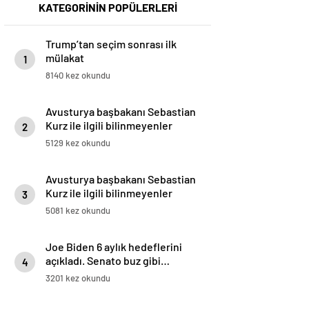
KATEGORİNİN POPÜLERLERİ
Trump’tan seçim sonrası ilk
mülakat
1
8140 kez okundu
Avusturya başbakanı Sebastian
Kurz ile ilgili bilinmeyenler
2
5129 kez okundu
Avusturya başbakanı Sebastian
Kurz ile ilgili bilinmeyenler
3
5081 kez okundu
Joe Biden 6 aylık hedeflerini
açıkladı. Senato buz gibi…
4
3201 kez okundu