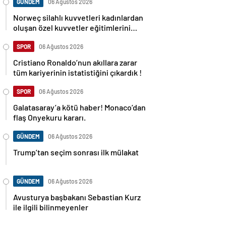
GÜNDEM
06 Ağustos 2026
Norweç silahlı kuvvetleri kadınlardan
oluşan özel kuvvetler eğitimlerini
başlattı.
SPOR
06 Ağustos 2026
Cristiano Ronaldo’nun akıllara zarar
tüm kariyerinin istatistiğini çıkardık !
SPOR
06 Ağustos 2026
Galatasaray’a kötü haber! Monaco’dan
flaş Onyekuru kararı.
GÜNDEM
06 Ağustos 2026
Trump’tan seçim sonrası ilk mülakat
GÜNDEM
06 Ağustos 2026
Avusturya başbakanı Sebastian Kurz
ile ilgili bilinmeyenler