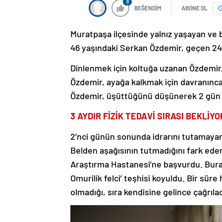
0
BEĞENDİM
ABONE OL
Muratpaşa ilçesinde yalnız yaşayan ve 
46 yaşındaki Serkan Özdemir, geçen 24 Ar
Dinlenmek için koltuğa uzanan Özdemir,
Özdemir, ayağa kalkmak için davranınca
Özdemir, üşüttüğünü düşünerek 2 gün grip
3 AYDIR FİZİK TEDAVİ SIRASI BEKLİYO
2’nci günün sonunda idrarını tutamaya
Belden aşağısının tutmadığını fark ede
Araştırma Hastanesi’ne başvurdu. Burada
Omurilik felci’ teşhisi koyuldu. Bir sü
olmadığı, sıra kendisine gelince çağrıla