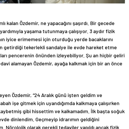
lı kalan Özdemir, ne yapacağını şaşırdı. Bir gecede
yardımıyla yaşama tutunmaya çalışıyor. 3 aydır fizik
nın iyice erimemesi için oturduğu yerde bacaklarını
ın getirdiği tekerlekli sandalye ile evde hareket etme
arı pencerenin önünden izleyebiliyor. Şu an hiçbir geliri
tedavi alamayan Özdemir, ayağa kalkmak için bir an önce
leyen Özdemir, “24 Aralık günü işten geldim ve
abah işe gitmek için uyandığımda kalkmaya çalışırken
aybetmiş gibi hissettim ve kalkamadım. İlk başta soğuk
vde dinlendim. Geçmeyip idrarımın geldiğini
örolojik olarak gerekli tedaviler yapıldı ancak fizik