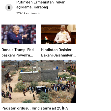
Putin’den Ermenistan’ı yıkan
açıklama: Karabağ
5
Azerbaycan’ın ayrılmaz bir
2240 kez okundu
parçasıdır!
Donald Trump, Fed
Hindistan Dışişleri
başkanı Powell’a
Bakanı Jaishankar:
hakaret etti: Aptal
Gerilimi artırmak
gibi bir niyetimiz
yok
Pakistan ordusu: Hindistan’a ait 25 İHA