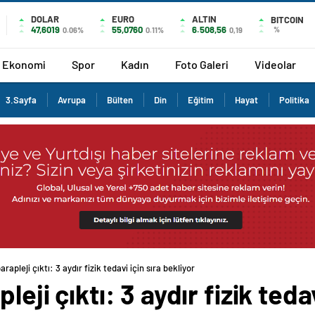
DOLAR
EURO
ALTIN
BITCOIN
47,6019
55,0760
6.508,56
%
0.06%
0.11%
0,19
Ekonomi
Spor
Kadın
Foto Galeri
Videolar
3.Sayfa
Avrupa
Bülten
Din
Eğitim
Hayat
Politika
arapleji çıktı: 3 aydır fizik tedavi için sıra bekliyor
leji çıktı: 3 aydır fizik teda