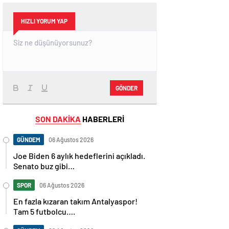
HIZLI YORUM YAP
GÖNDER
SON DAKİKA
HABERLERİ
GÜNDEM
06 Ağustos 2026
Joe Biden 6 aylık hedeflerini açıkladı.
Senato buz gibi…
SPOR
06 Ağustos 2026
En fazla kızaran takım Antalyaspor!
Tam 5 futbolcu….