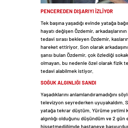
PENCEREDEN DIŞARIYI İZLİYOR
Tek başına yaşadığı evinde yatağa bağım
hayatı değişen Özdemir, arkadaşlarının 
tedavi sırası bekleyen Özdemir, kasları
hareket ettiriyor. Son olarak arkadaşın
şansı bulan Özdemir, çok özlediği sokakl
olmayan, bu nedenle özel olarak fizik 
tedavi alabilmek istiyor.
SOĞUK ALGINLIĞI SANDI
Yaşadıklarını anlamlandıramadığını söy
televizyon seyrederken uyuyakaldım. S
yatağa tekrar düştüm. Yürüme yetimi k
algınlığı olduğunu düşündüm ve 2 gün e
hissetmediğimde hastaneye başvurdum. N