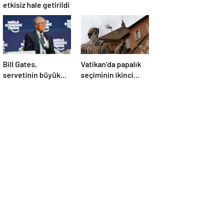
etkisiz hale getirildi
Bill Gates,
Vatikan’da papalık
servetinin büyük
seçiminin ikinci
kısmını vakfa
gününde de sonuç
bağışlayacak
alınamadı