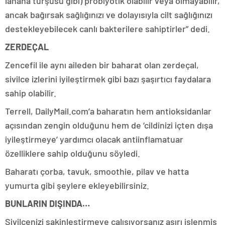
lahana turşusu gibi) probiyotik olabilir veya olmayabilir,
ancak bağırsak sağlığınızı ve dolayısıyla cilt sağlığınızı
destekleyebilecek canlı bakterilere sahiptirler” dedi.
ZERDEÇAL
Zencefil ile aynı aileden bir baharat olan zerdeçal,
sivilce izlerini iyileştirmek gibi bazı şaşırtıcı faydalara
sahip olabilir.
Terrell, DailyMail.com’a baharatın hem antioksidanlar
açısından zengin olduğunu hem de ‘cildinizi içten dışa
iyileştirmeye’ yardımcı olacak antiinflamatuar
özelliklere sahip olduğunu söyledi.
Baharatı çorba, tavuk, smoothie, pilav ve hatta
yumurta gibi şeylere ekleyebilirsiniz.
BUNLARIN DIŞINDA…
Sivilcenizi sakinleştirmeye çalışıyorsanız aşırı işlenmiş